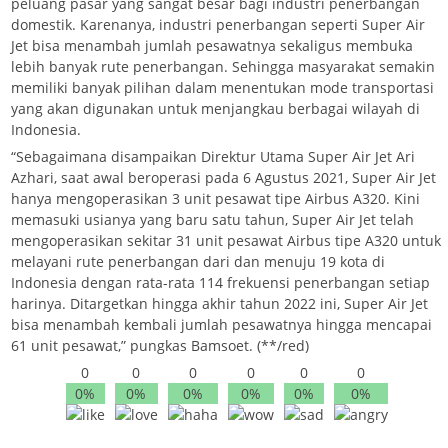
peluang pasar yang sangat besar bagi industri penerbangan
domestik. Karenanya, industri penerbangan seperti Super Air
Jet bisa menambah jumlah pesawatnya sekaligus membuka
lebih banyak rute penerbangan. Sehingga masyarakat semakin
memiliki banyak pilihan dalam menentukan mode transportasi
yang akan digunakan untuk menjangkau berbagai wilayah di
Indonesia.
“Sebagaimana disampaikan Direktur Utama Super Air Jet Ari
Azhari, saat awal beroperasi pada 6 Agustus 2021, Super Air Jet
hanya mengoperasikan 3 unit pesawat tipe Airbus A320. Kini
memasuki usianya yang baru satu tahun, Super Air Jet telah
mengoperasikan sekitar 31 unit pesawat Airbus tipe A320 untuk
melayani rute penerbangan dari dan menuju 19 kota di
Indonesia dengan rata-rata 114 frekuensi penerbangan setiap
harinya. Ditargetkan hingga akhir tahun 2022 ini, Super Air Jet
bisa menambah kembali jumlah pesawatnya hingga mencapai
61 unit pesawat,” pungkas Bamsoet. (**/red)
0
0
0
0
0
0
0%
0%
0%
0%
0%
0%