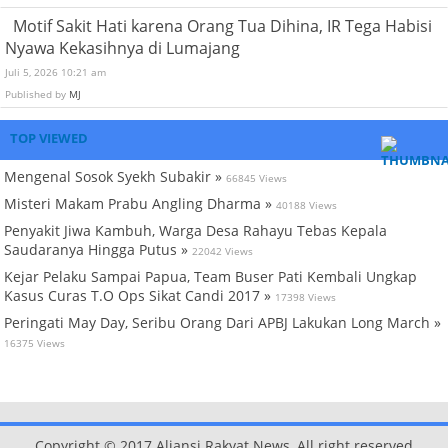
Motif Sakit Hati karena Orang Tua Dihina, IR Tega Habisi
Nyawa Kekasihnya di Lumajang
Juli 5, 2026 10:21 am
Published by
MJ
TOP VIEWED
Mengenal Sosok Syekh Subakir »
66845 Views
Misteri Makam Prabu Angling Dharma »
40188 Views
Penyakit Jiwa Kambuh, Warga Desa Rahayu Tebas Kepala
Saudaranya Hingga Putus »
22042 Views
Kejar Pelaku Sampai Papua, Team Buser Pati Kembali Ungkap
Kasus Curas T.O Ops Sikat Candi 2017 »
17398 Views
Peringati May Day, Seribu Orang Dari APBJ Lakukan Long March »
16375 Views
Copyright © 2017 Aliansi Rakyat News, All right reserved