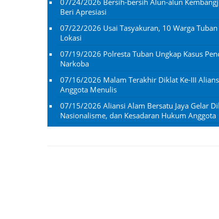
07/24/2026
Bersih-bersih Alun-alun Kembangj
Beri Apresiasi
07/22/2026
Usai Tasyakuran, 10 Warga Tuba
Lokasi
07/19/2026
Polresta Tuban Ungkap Kasus Penc
Narkoba
07/16/2026
Malam Terakhir Diklat Ke-III Alian
Anggota Menulis
07/15/2026
Aliansi Alam Bersatu Jaya Gelar Dik
Nasionalisme, dan Kesadaran Hukum Anggota