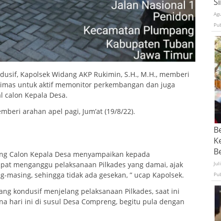
S
Ag
Pu
usif, Kapolsek Widang AKP Rukimin, S.H., M.H., memberi
timas untuk aktif memonitor perkembangan dan juga
l calon Kepala Desa.
beri arahan apel pagi, Jum’at (19/8/22).
B
K
Be
ing Calon Kepala Desa menyampaikan kepada
pat menganggu pelaksanaan Pilkades yang damai, ajak
Jul
-masing, sehingga tidak ada gesekan, ” ucap Kapolsek.
Pu
ang kondusif menjelang pelaksanaan Pilkades, saat ini
a hari ini di susul Desa Compreng, begitu pula dengan