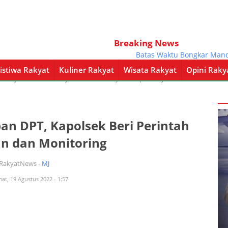
Breaking News
Batas Waktu Bongkar Mandiri Ba
istiwa Rakyat
Kuliner Rakyat
Wisata Rakyat
Opini Raky
a Rakyat
Kuliner Rakyat
Wisata Rakyat
Opini Rakyat
Pemerintahan
an DPT, Kapolsek Beri Perintah
n dan Monitoring
iRakyatNews -
MJ
mat, 19 Agustus 2022 - 1:57