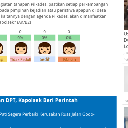
egiatan tahapan Pilkades, pastikan setiap perkembangan
pada pimpinan kejadian atau peristiwa apapun di desa
da kaitannya dengan agenda Pilkades, akan dimanfaatkan
polsek,” (An/B2)
0
0
0
U
0%
0%
0%
D
L
Jul
Pu
n DPT, Kapolsek Beri Perintah
Pu
Pati Segera Perbaiki Kerusakan Ruas Jalan Godo-