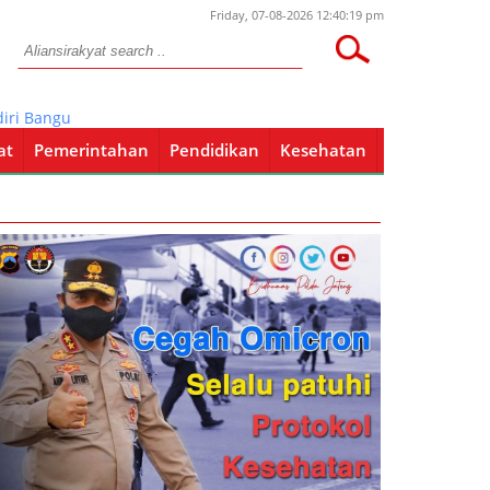
Friday, 07-08-2026 12:40:19 pm
ngunan LI Berakhir Hari Ini
at
Pemerintahan
Pendidikan
Kesehatan
Pendidikan
Kesehatan