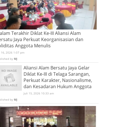
lam Terakhir Diklat Ke-III Aliansi Alam
ersatu Jaya Perkuat Keorganisasian dan
oliditas Anggota Menulis
i 16, 2026 1:07 pm
blished by
MJ
Aliansi Alam Bersatu Jaya Gelar
Diklat Ke-III di Telaga Sarangan,
Perkuat Karakter, Nasionalisme,
dan Kesadaran Hukum Anggota
Juli 15, 2026 10:33 am
blished by
MJ