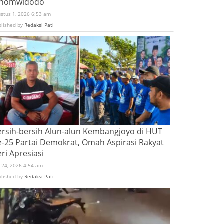
inomwidodo
ustus 1, 2026 6:53 am
blished by
Redaksi Pati
ersih-bersih Alun-alun Kembangjoyo di HUT
e-25 Partai Demokrat, Omah Aspirasi Rakyat
ri Apresiasi
i 24, 2026 4:54 am
blished by
Redaksi Pati