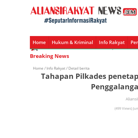
Home
Hukum & Kriminal
Info Rakyat
Per
Home
Hukum & Kriminal
Info Rakyat
Peristiw
Breaking News
Home /
Info Rakyat
/ Detail berita
Tahapan Pilkades penetap
Penggalanga
Alians
(499 Views) Ju