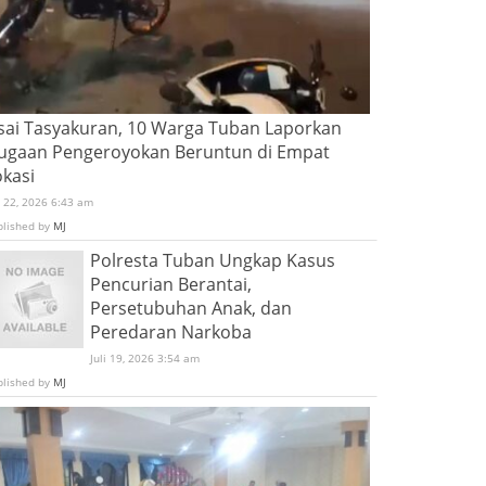
sai Tasyakuran, 10 Warga Tuban Laporkan
ugaan Pengeroyokan Beruntun di Empat
okasi
i 22, 2026 6:43 am
blished by
MJ
Polresta Tuban Ungkap Kasus
Pencurian Berantai,
Persetubuhan Anak, dan
Peredaran Narkoba
Juli 19, 2026 3:54 am
blished by
MJ