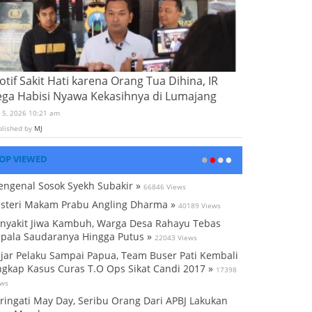
tif Sakit Hati karena Orang Tua Dihina, IR
ega Habisi Nyawa Kekasihnya di Lumajang
i 5, 2026 10:21 am
blished by
MJ
OP VIEWED
ngenal Sosok Syekh Subakir »
66846 Views
steri Makam Prabu Angling Dharma »
40189 Views
nyakit Jiwa Kambuh, Warga Desa Rahayu Tebas
pala Saudaranya Hingga Putus »
22043 Views
jar Pelaku Sampai Papua, Team Buser Pati Kembali
gkap Kasus Curas T.O Ops Sikat Candi 2017 »
17398
ews
ringati May Day, Seribu Orang Dari APBJ Lakukan