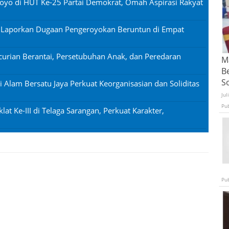
oyo di HUT Ke-25 Partai Demokrat, Omah Aspirasi Rakyat
n Laporkan Dugaan Pengeroyokan Beruntun di Empat
urian Berantai, Persetubuhan Anak, dan Peredaran
Ma
B
S
si Alam Bersatu Jaya Perkuat Keorganisasian dan Soliditas
Jul
Pu
lat Ke-III di Telaga Sarangan, Perkuat Karakter,
Pu