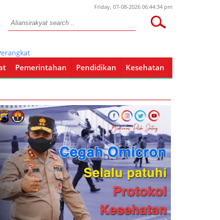
Friday, 07-08-2026 06:44:34 pm
angkat Desa, Kapolres Bojonegoro Himbau Masyarakat Jangan Perca
at
Pemerintahan
Pendidikan
Kesehatan
Pendidikan
Kesehatan