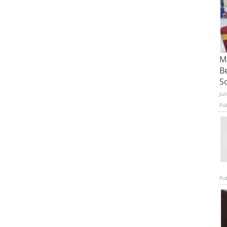
Ma
B
S
Jul
Pu
Pu