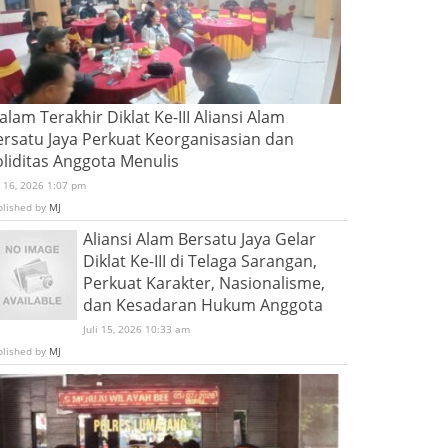
lam Terakhir Diklat Ke-III Aliansi Alam
ersatu Jaya Perkuat Keorganisasian dan
oliditas Anggota Menulis
i 16, 2026 1:07 pm
blished by
MJ
Aliansi Alam Bersatu Jaya Gelar
Diklat Ke-III di Telaga Sarangan,
Perkuat Karakter, Nasionalisme,
dan Kesadaran Hukum Anggota
Juli 15, 2026 10:33 am
blished by
MJ