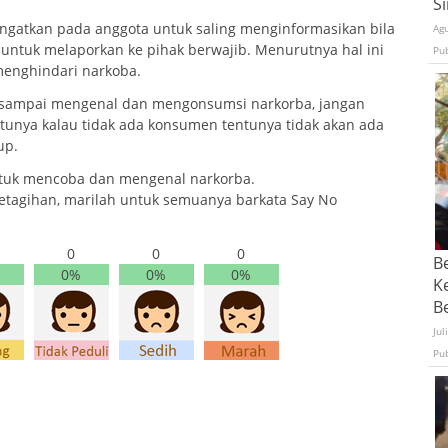
S
ngatkan pada anggota untuk saling menginformasikan bila
Ag
 untuk melaporkan ke pihak berwajib. Menurutnya hal ini
Pu
enghindari narkoba.
n sampai mengenal dan mengonsumsi narkorba, jangan
unya kalau tidak ada konsumen tentunya tidak akan ada
up.
untuk mencoba dan mengenal narkorba.
ketagihan, marilah untuk semuanya barkata Say No
0
0
0
B
0%
0%
0%
K
Be
Jul
Pu