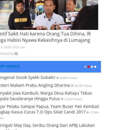
tif Sakit Hati karena Orang Tua Dihina, IR
ega Habisi Nyawa Kekasihnya di Lumajang
i 5, 2026 10:21 am
blished by
MJ
OP VIEWED
ngenal Sosok Syekh Subakir »
66846 Views
steri Makam Prabu Angling Dharma »
40189 Views
nyakit Jiwa Kambuh, Warga Desa Rahayu Tebas
pala Saudaranya Hingga Putus »
22043 Views
jar Pelaku Sampai Papua, Team Buser Pati Kembali
gkap Kasus Curas T.O Ops Sikat Candi 2017 »
17399
ews
ringati May Day, Seribu Orang Dari APBJ Lakukan