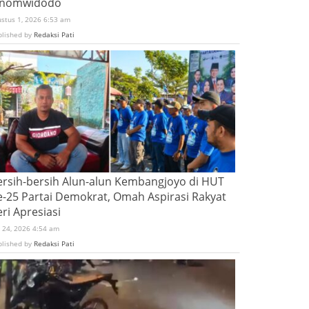
inomwidodo
ustus 1, 2026 6:53 am
blished by
Redaksi Pati
ersih-bersih Alun-alun Kembangjoyo di HUT
e-25 Partai Demokrat, Omah Aspirasi Rakyat
ri Apresiasi
i 24, 2026 4:54 am
blished by
Redaksi Pati