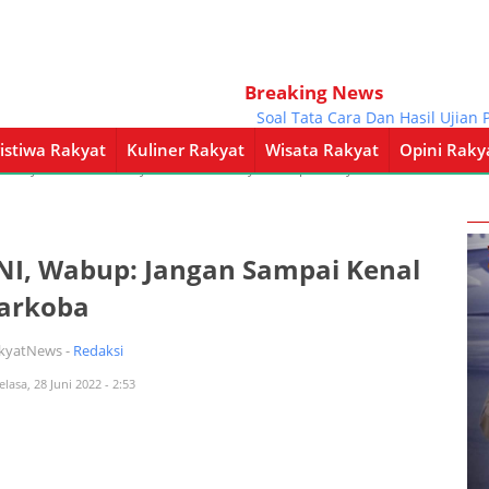
Breaking News
Soal Tata Cara Dan Hasil Ujian Per
istiwa Rakyat
Kuliner Rakyat
Wisata Rakyat
Opini Raky
a Rakyat
Kuliner Rakyat
Wisata Rakyat
Opini Rakyat
Pemerintahan
NI, Wabup: Jangan Sampai Kenal
arkoba
akyatNews -
Redaksi
elasa, 28 Juni 2022 - 2:53