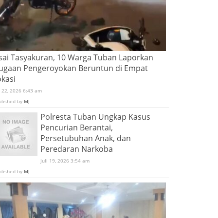
sai Tasyakuran, 10 Warga Tuban Laporkan
ugaan Pengeroyokan Beruntun di Empat
okasi
i 22, 2026 6:43 am
blished by
MJ
Polresta Tuban Ungkap Kasus
Pencurian Berantai,
Persetubuhan Anak, dan
Peredaran Narkoba
Juli 19, 2026 3:54 am
blished by
MJ