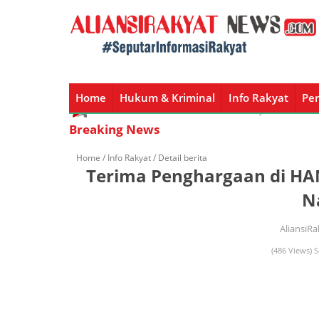
Home
Hukum & Kriminal
Info Rakyat
Per
Home
Hukum & Kriminal
Info Rakyat
Peristiw
Breaking News
Home /
Info Rakyat
/ Detail berita
Terima Penghargaan di HA
N
AliansiR
(486 Views) S