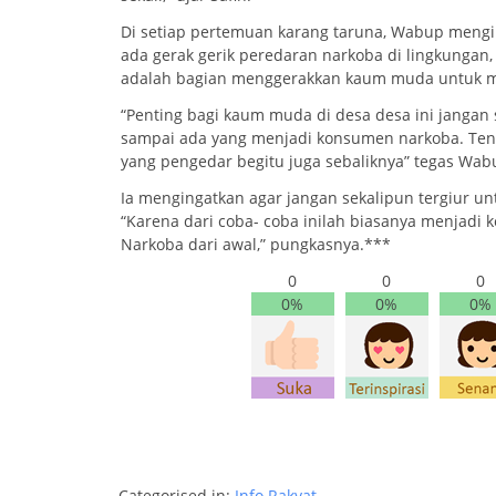
Di setiap pertemuan karang taruna, Wabup mengi
ada gerak gerik peredaran narkoba di lingkungan,
adalah bagian menggerakkan kaum muda untuk m
“Penting bagi kaum muda di desa desa ini janga
sampai ada yang menjadi konsumen narkoba. Tent
yang pengedar begitu juga sebaliknya” tegas Wab
Ia mengingatkan agar jangan sekalipun tergiur 
“Karena dari coba- coba inilah biasanya menjadi 
Narkoba dari awal,” pungkasnya.***
0
0
0
0%
0%
0%
Categorised in:
Info Rakyat