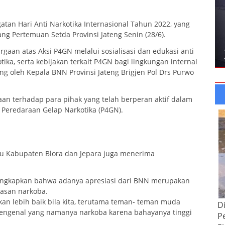
gatan Hari Anti Narkotika Internasional Tahun 2022, yang
ng Pertemuan Setda Provinsi Jateng Senin (28/6).
gaan atas Aksi P4GN melalui sosialisasi dan edukasi anti
ika, serta kebijakan terkait P4GN bagi lingkungan internal
ng oleh Kepala BNN Provinsi Jateng Brigjen Pol Drs Purwo
n terhadap para pihak yang telah berperan aktif dalam
eredaraan Gelap Narkotika (P4GN).
itu Kabupaten Blora dan Jepara juga menerima
ungkapkan bahwa adanya apresiasi dari BNN merupakan
tasan narkoba.
kan lebih baik bila kita, terutama teman- teman muda
D
engenal yang namanya narkoba karena bahayanya tinggi
P