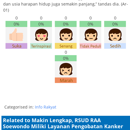
dan usia harapan hidup juga semakin panjang,” tandas dia. (Ar-
01)
0
0
0
0
0
0%
0%
0%
0%
0%
0
0%
Categorised in:
Info Rakyat
Related to Makin Lengkap, RSUD RAA
Soewondo Miliki Layanan Pengobatan Kanker