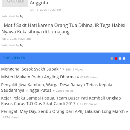
Anggota
Juli 15, 2026 10:33 am
Published by
MJ
Motif Sakit Hati karena Orang Tua Dihina, IR Tega Habisi
Nyawa Kekasihnya di Lumajang
Juli 5, 2026 10:21 am
Published by
MJ
TOP VIEWED
Mengenal Sosok Syekh Subakir »
66841 Views
Misteri Makam Prabu Angling Dharma »
40183 Views
Penyakit Jiwa Kambuh, Warga Desa Rahayu Tebas Kepala
Saudaranya Hingga Putus »
22038 Views
Kejar Pelaku Sampai Papua, Team Buser Pati Kembali Ungkap
Kasus Curas T.O Ops Sikat Candi 2017 »
17396 Views
Peringati May Day, Seribu Orang Dari APBJ Lakukan Long March »
16374 Views