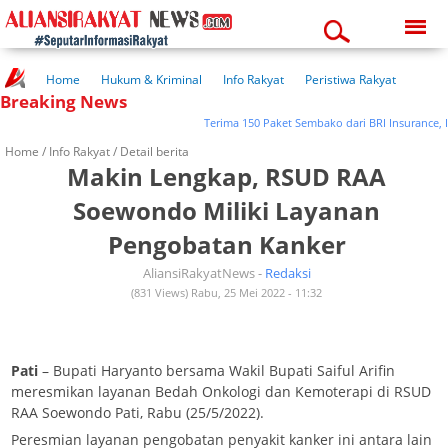
Thursday, 06-08-2026
08:29:23 am
Home
Hukum & Kriminal
Info Rakyat
Peristiwa Rakyat
Breaking News
Kuliner Rakyat
Wisata Rakyat
Opini Rakyat
Pemerintahan
Pendidikan
Kesehatan
Terima 150 Paket Sembako dari BRI Insurance, Ini
Home /
Info Rakyat
/ Detail berita
Makin Lengkap, RSUD RAA
Soewondo Miliki Layanan
Pengobatan Kanker
AliansiRakyatNews -
Redaksi
(831 Views) Rabu, 25 Mei 2022 - 11:32
Pati
– Bupati Haryanto bersama Wakil Bupati Saiful Arifin
meresmikan layanan Bedah Onkologi dan Kemoterapi di RSUD
RAA Soewondo Pati, Rabu (25/5/2022).
Peresmian layanan pengobatan penyakit kanker ini antara lain