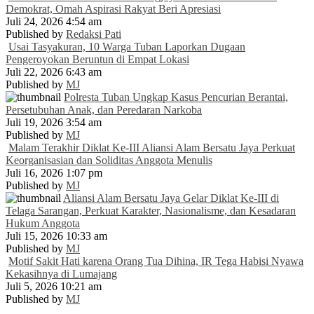
Demokrat, Omah Aspirasi Rakyat Beri Apresiasi
Juli 24, 2026 4:54 am
Published by
Redaksi Pati
Usai Tasyakuran, 10 Warga Tuban Laporkan Dugaan
Pengeroyokan Beruntun di Empat Lokasi
Juli 22, 2026 6:43 am
Published by
MJ
Polresta Tuban Ungkap Kasus Pencurian Berantai,
Persetubuhan Anak, dan Peredaran Narkoba
Juli 19, 2026 3:54 am
Published by
MJ
Malam Terakhir Diklat Ke-III Aliansi Alam Bersatu Jaya Perkuat
Keorganisasian dan Soliditas Anggota Menulis
Juli 16, 2026 1:07 pm
Published by
MJ
Aliansi Alam Bersatu Jaya Gelar Diklat Ke-III di
Telaga Sarangan, Perkuat Karakter, Nasionalisme, dan Kesadaran
Hukum Anggota
Juli 15, 2026 10:33 am
Published by
MJ
Motif Sakit Hati karena Orang Tua Dihina, IR Tega Habisi Nyawa
Kekasihnya di Lumajang
Juli 5, 2026 10:21 am
Published by
MJ