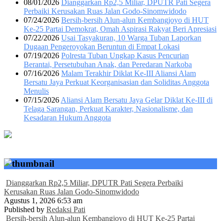
08/01/2026
Dianggarkan Rp2,5 Miliar, DPUTR Pati Segera
Perbaiki Kerusakan Ruas Jalan Godo-Sinomwidodo
07/24/2026
Bersih-bersih Alun-alun Kembangjoyo di HUT
Ke-25 Partai Demokrat, Omah Aspirasi Rakyat Beri Apresiasi
07/22/2026
Usai Tasyakuran, 10 Warga Tuban Laporkan
Dugaan Pengeroyokan Beruntun di Empat Lokasi
07/19/2026
Polresta Tuban Ungkap Kasus Pencurian
Berantai, Persetubuhan Anak, dan Peredaran Narkoba
07/16/2026
Malam Terakhir Diklat Ke-III Aliansi Alam
Bersatu Jaya Perkuat Keorganisasian dan Soliditas Anggota
Menulis
07/15/2026
Aliansi Alam Bersatu Jaya Gelar Diklat Ke-III di
Telaga Sarangan, Perkuat Karakter, Nasionalisme, dan
Kesadaran Hukum Anggota
Dianggarkan Rp2,5 Miliar, DPUTR Pati Segera Perbaiki
Kerusakan Ruas Jalan Godo-Sinomwidodo
Agustus 1, 2026 6:53 am
Published by
Redaksi Pati
Bersih-bersih Alun-alun Kembangjoyo di HUT Ke-25 Partai