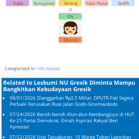
0
0%
Categorised in:
Info Rakyat
Related to Lesbumi NU Gresik Diminta Mampu
Bangkitkan Kebudayaan Gresik
08/01/2026
Dianggarkan Rp2,5 Miliar, DPUTR Pati Segera
Perbaiki Kerusakan Ruas Jalan Godo-Sinomwidodo
07/24/2026
Bersih-bersih Alun-alun Kembangjoyo di HUT
Ke-25 Partai Demokrat, Omah Aspirasi Rakyat Beri
Apresiasi
07/22/2026
Usai Tasyakuran, 10 Warga Tuban Laporkan