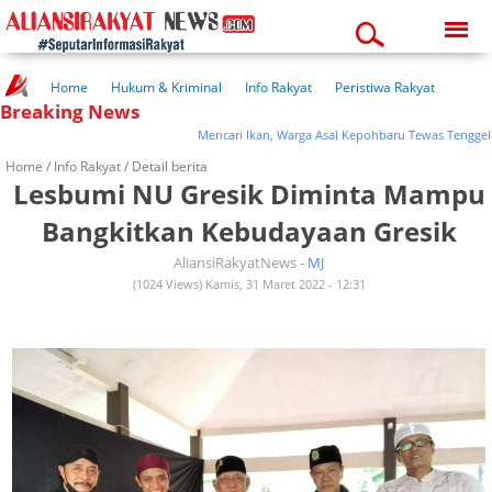
Friday, 07-08-2026
05:40:45 pm
Home
Hukum & Kriminal
Info Rakyat
Peristiwa Rakyat
Breaking News
Kuliner Rakyat
Wisata Rakyat
Opini Rakyat
Pemerintahan
Pendidikan
Kesehatan
Mencari Ikan, Warga Asal Kepohbaru Tewas Tenggelam D
Home /
Info Rakyat
/ Detail berita
Lesbumi NU Gresik Diminta Mampu
Bangkitkan Kebudayaan Gresik
AliansiRakyatNews -
MJ
(1024 Views) Kamis, 31 Maret 2022 - 12:31