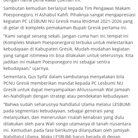
Sambutan kemudian berlanjut kepada Tim Pengawas Makam
Poesponegoro, H Ashabul Kahfi. Pihaknya sangat mengapresiasi
kegiatan PC LESBUMI NU Gresik masa khidmat 2021-2026 yang
di gelar di kompleks pemakaman Bupati Gresik pertama ini.
“Kami sangat senang sekali. Jangan cuma hari ini, tempat ini
(Kompleks Makam Poesponergoro) terbuka untuk melestarikan
kebudayaan di Kabupaten Gresik. Mudah-mudahan kegiatan
yang sangat istimewa ini bisa dilakukan untuk seterusnya. Kita
jadikan ini makam Poesponegoro ini sebagai sentra
kebudayaan,” ujarnya.
Sementara, Gus Syifa’ dalam sambutanya menyatakan bila
PCNU Gresik memberikan mandat kepada PC Lesbumi NU
Gresik untuk dapat menyampaikan Ahlussunnah Wal Jamaah
An-Nahdliyah dengan strategi atau pendekatan kebudayaan
“Bahwa sudah seharusnya Nahdlatul Ulama melalui LESBUMI
pada segmentasi kebudayaan, sebagai generasi yang
melanjutkan, dan meneruskan risalah kenabian yang dulu
dilakukan oleh para Wali songo utamanya di tanah nusantara
ini. Kemudian pada fase berikutnya dilanjutkan oleh Jamiyah
Nahdlatul Ulama. Maka LESBUMI harus berada di depan,