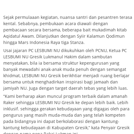
Sejak permulaaan kegiatan, nuansa santri dan pesantren terasa
kental. Sebabnya, pembukaan acara diawali dengan
pembacaan secara bersama, beberapa bait mukadimah kitab
Aqidatul Awam. Dilanjutkan dengan Syiir Kalamun Qodimun
hingga Mars Indonesia Raya tiga Stanza.
Usai jajaran PC LESBUMI NU dikukuhkan oleh PCNU, Ketua PC
LESBUMI NU Gresik Lukmanul Hakim dalam sambutan
menyatakan, bila ia bersama struktur kepengurusan yang
banyak mewadahi anak-anak muda penuh dengan semangat
khidmat, LESBUMI NU Gresik berikhtiar menjadi ruang berlajar
bersama untuk menghadirkan inspirasi bagi jamaah dan
jamiyah NU. Juga dengan target daerah tebas yang lebih luas.
“Kami berharap akan muncul program terbaik dalam amanah
Raker sehingga LESBUMI NU Gresik ke depan lebih baik. Lebih
inklusif. sehingga gerakan kebudayaan yang digagas oleh para
pengurus yang masih muda-muda dan yang telah kompeten
pada bidangnya ini dapat berkolaborasi dengan kantung-
kantung kebudayaan di Kabupaten Gresik,” kata Penyair Gresik
dengan nama pena Rakai Lukman ini.