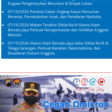
Dugaan Pengeroyokan Beruntun di Empat Lokasi
07/19/2026
Polresta Tuban Ungkap Kasus Pencurian
Berantai, Persetubuhan Anak, dan Peredaran Narkoba
07/16/2026
Malam Terakhir Diklat Ke-III Aliansi Alam
Bersatu Jaya Perkuat Keorganisasian dan Soliditas Anggota
Menulis
07/15/2026
Aliansi Alam Bersatu Jaya Gelar Diklat Ke-III di
Telaga Sarangan, Perkuat Karakter, Nasionalisme, dan
Kesadaran Hukum Anggota