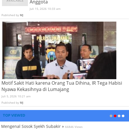
Anggota
Juli 15, 2026 10:33 am
Published by
MJ
Motif Sakit Hati karena Orang Tua Dihina, IR Tega Habisi
Nyawa Kekasihnya di Lumajang
Juli 5, 2026 10:21 am
Published by
MJ
TOP VIEWED
Mengenal Sosok Syekh Subakir »
66846 Views