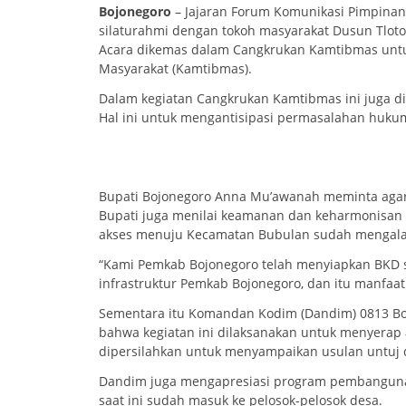
Bojonegoro
– Jajaran Forum Komunikasi Pimpinan
silaturahmi dengan tokoh masyarakat Dusun Tloto
Acara dikemas dalam Cangkrukan Kamtibmas untu
Masyarakat (Kamtibmas).
Dalam kegiatan Cangkrukan Kamtibmas ini juga d
Hal ini untuk mengantisipasi permasalahan hukum
Bupati Bojonegoro Anna Mu’awanah meminta agar 
Bupati juga menilai keamanan dan keharmonisan m
akses menuju Kecamatan Bubulan sudah mengala
“Kami Pemkab Bojonegoro telah menyiapkan BKD
infrastruktur Pemkab Bojonegoro, dan itu manfaa
Sementara itu Komandan Kodim (Dandim) 0813 Bo
bahwa kegiatan ini dilaksanakan untuk menyerap a
dipersilahkan untuk menyampaikan usulan untuj 
Dandim juga mengapresiasi program pembanguna
saat ini sudah masuk ke pelosok-pelosok desa.