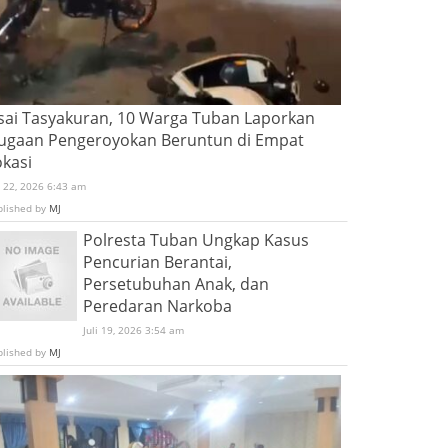
sai Tasyakuran, 10 Warga Tuban Laporkan
ugaan Pengeroyokan Beruntun di Empat
okasi
i 22, 2026 6:43 am
blished by
MJ
Polresta Tuban Ungkap Kasus
Pencurian Berantai,
Persetubuhan Anak, dan
Peredaran Narkoba
Juli 19, 2026 3:54 am
blished by
MJ