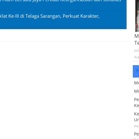
lat Ke-III di Telaga Sarangan, Perkuat Karakter,
Mo
T
Jul
Pu
T
Me
Mi
Pe
Ke
Ke
Un
Vi
Pe