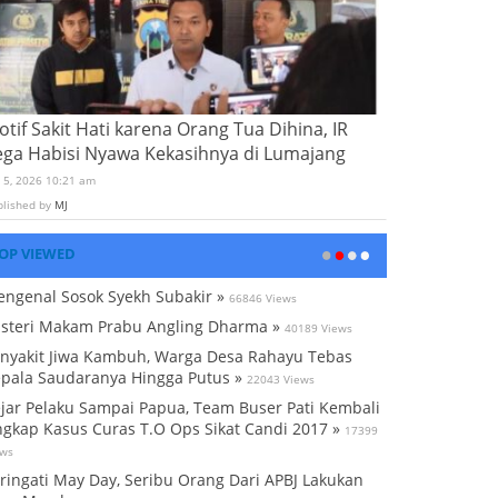
tif Sakit Hati karena Orang Tua Dihina, IR
ega Habisi Nyawa Kekasihnya di Lumajang
i 5, 2026 10:21 am
blished by
MJ
OP VIEWED
ngenal Sosok Syekh Subakir »
66846 Views
steri Makam Prabu Angling Dharma »
40189 Views
nyakit Jiwa Kambuh, Warga Desa Rahayu Tebas
pala Saudaranya Hingga Putus »
22043 Views
jar Pelaku Sampai Papua, Team Buser Pati Kembali
gkap Kasus Curas T.O Ops Sikat Candi 2017 »
17399
ews
ringati May Day, Seribu Orang Dari APBJ Lakukan