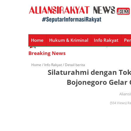
Home
Hukum & Kriminal
Info Rakyat
Per
Home
Hukum & Kriminal
Info Rakyat
Peristiw
Breaking News
Home /
Info Rakyat
/ Detail berita
Silaturahmi dengan To
Bojonegoro Gelar
Alians
(554 Views) R