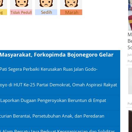
Ma
B
S
 Masyarakat, Forkopimda Bojonegoro Gelar
Jul
Pu
Pati Segera Perbaiki Kerusakan Ruas Jalan Godo-
oyo di HUT Ke-25 Partai Demokrat, Omah Aspirasi Rakyat
n Laporkan Dugaan Pengeroyokan Beruntun di Empat
Pu
urian Berantai, Persetubuhan Anak, dan Peredaran
si Alam Bersatu Jaya Perkuat Keorganisasian dan Soliditas