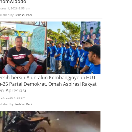
inomwidodo
ustus 1, 2026 6:53 am
blished by
Redaksi Pati
ersih-bersih Alun-alun Kembangjoyo di HUT
e-25 Partai Demokrat, Omah Aspirasi Rakyat
ri Apresiasi
i 24, 2026 4:54 am
blished by
Redaksi Pati