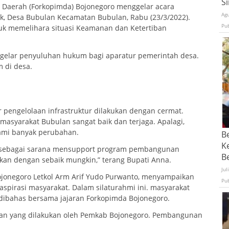
S
 Daerah (Forkopimda) Bojonegoro menggelar acara
Ag
k, Desa Bubulan Kecamatan Bubulan, Rabu (23/3/2022).
Pu
k memelihara situasi Keamanan dan Ketertiban
igelar penyuluhan hukum bagi aparatur pemerintah desa.
 di desa.
pengelolaan infrastruktur dilakukan dengan cermat.
asyarakat Bubulan sangat baik dan terjaga. Apalagi,
mi banyak perubahan.
B
K
 sebagai sarana mensupport program pembangunan
Be
tkan dengan sebaik mungkin,” terang Bupati Anna.
Jul
jonegoro Letkol Arm Arif Yudo Purwanto, menyampaikan
Pu
spirasi masyarakat. Dalam silaturahmi ini. masyarakat
dibahas bersama jajaran Forkopimda Bojonegoro.
n yang dilakukan oleh Pemkab Bojonegoro. Pembangunan