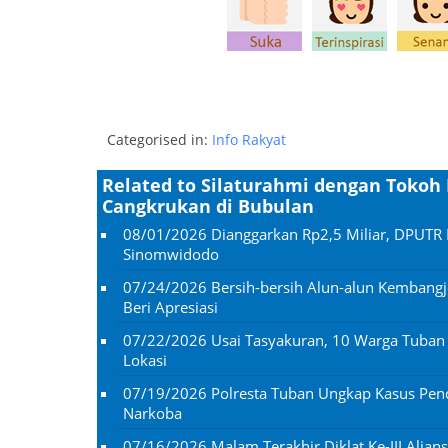
Categorised in:
Info Rakyat
Related to Silaturahmi dengan Tokoh
Cangkrukan di Bubulan
08/01/2026
Dianggarkan Rp2,5 Miliar, DPUTR 
Sinomwidodo
07/24/2026
Bersih-bersih Alun-alun Kembangj
Beri Apresiasi
07/22/2026
Usai Tasyakuran, 10 Warga Tuba
Lokasi
07/19/2026
Polresta Tuban Ungkap Kasus Penc
Narkoba
07/16/2026
Malam Terakhir Diklat Ke-III Alian