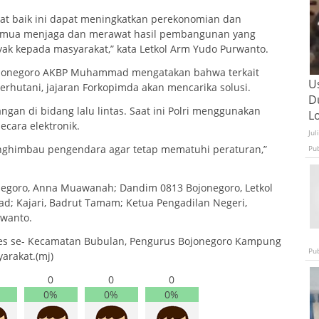
t baik ini dapat meningkatkan perekonomian dan
semua menjaga dan merawat hasil pembangunan yang
ak kepada masyarakat,” kata Letkol Arm Yudo Purwanto.
Bojonegoro AKBP Muhammad mengatakan bahwa terkait
U
rhutani, jajaran Forkopimda akan mencarika solusi.
D
gan di bidang lalu lintas. Saat ini Polri menggunakan
L
cara elektronik.
Jul
enghimbau pengendara agar tetap mematuhi peraturan,”
Pu
egoro, Anna Muawanah; Dandim 0813 Bojonegoro, Letkol
; Kajari, Badrut Tamam; Ketua Pengadilan Negeri,
rwanto.
ades se- Kecamatan Bubulan, Pengurus Bojonegoro Kampung
Pu
arakat.(mj)
0
0
0
0%
0%
0%