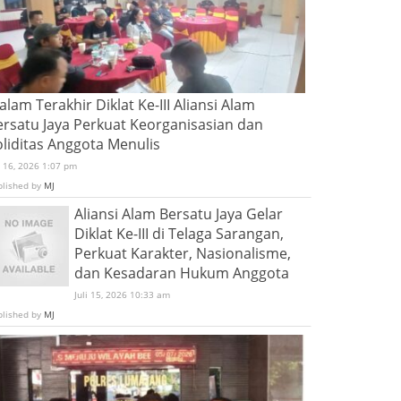
lam Terakhir Diklat Ke-III Aliansi Alam
ersatu Jaya Perkuat Keorganisasian dan
oliditas Anggota Menulis
i 16, 2026 1:07 pm
blished by
MJ
Aliansi Alam Bersatu Jaya Gelar
Diklat Ke-III di Telaga Sarangan,
Perkuat Karakter, Nasionalisme,
dan Kesadaran Hukum Anggota
Juli 15, 2026 10:33 am
blished by
MJ