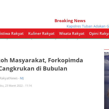
Breaking News
Kapolres Tuban Adakan Giat Mo
istiwa Rakyat
Kuliner Rakyat
Wisata Rakyat
Opini Raky
a Rakyat
Kuliner Rakyat
Wisata Rakyat
Opini Rakyat
Pemerintahan
koh Masyarakat, Forkopimda
 Cangkrukan di Bubulan
iRakyatNews -
MJ
abu, 23 Maret 2022 - 11:14