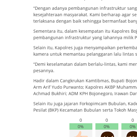
“Dengan adanya pembangunan infrastruktur sanga
kesejahteraan masyarakat. Kami berharap agar 
terlaksana dengan baik sehingga bermanfaat bany
Sementara itu, dalam kesempatan itu Kapolres 
pembangunan infrastruktur yang lahannya milik Pe
Selain itu, Kapolres juga menyampaikan perkemban
kamera untuk memantau pelanggaran lalu lintas se
“Demi keselamatan dalam berlalu-lintas, kami m
pesannya.
Hadir dalam Cangkrukan Kamtibmas, Bupati Bojon
Arm Arif Yudo Purwanto; Kapolres AKBP Muhammad
Achmad Bukhiri; ADM KPH Bojonegoro, Irawan Da
Selain itu juga jajaran Forkopimcam Bubulan, K
Pesilat (BKP) Kecamatan Bubulan serta Tokoh Masy
0
0
0
0%
0%
0%