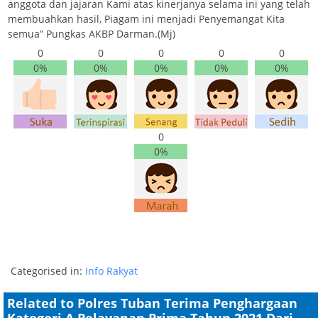
anggota dan jajaran Kami atas kinerjanya selama ini yang telah
membuahkan hasil, Piagam ini menjadi Penyemangat Kita
semua” Pungkas AKBP Darman.(Mj)
0
0
0
0
0
0%
0%
0%
0%
0%
0
0%
Categorised in:
Info Rakyat
Related to Polres Tuban Terima Penghargaan
Kategori A Pelayanan Prima Tahun 2021 Dari