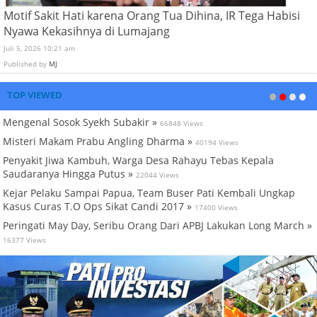
Motif Sakit Hati karena Orang Tua Dihina, IR Tega Habisi
Nyawa Kekasihnya di Lumajang
Juli 5, 2026 10:21 am
Published by
MJ
TOP VIEWED
Mengenal Sosok Syekh Subakir »
66848 Views
Misteri Makam Prabu Angling Dharma »
40194 Views
Penyakit Jiwa Kambuh, Warga Desa Rahayu Tebas Kepala
Saudaranya Hingga Putus »
22044 Views
Kejar Pelaku Sampai Papua, Team Buser Pati Kembali Ungkap
Kasus Curas T.O Ops Sikat Candi 2017 »
17400 Views
Peringati May Day, Seribu Orang Dari APBJ Lakukan Long March »
16377 Views