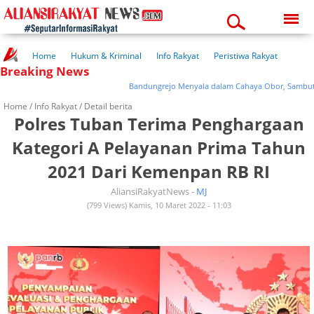
Sunday, 09-08-2026
03:49:48 pm
Home
Hukum & Kriminal
Info Rakyat
Peristiwa Rakyat
Breaking News
Kuliner Rakyat
Wisata Rakyat
Opini Rakyat
Pemerintahan
Pendidikan
Kesehatan
Bandungrejo Menyala dalam Cahaya Obor, Sambut 1 Sy
Home /
Info Rakyat
/ Detail berita
Polres Tuban Terima Penghargaan
Kategori A Pelayanan Prima Tahun
2021 Dari Kemenpan RB RI
AliansiRakyatNews -
MJ
(799 Views) Kamis, 10 Maret 2022 - 11:03