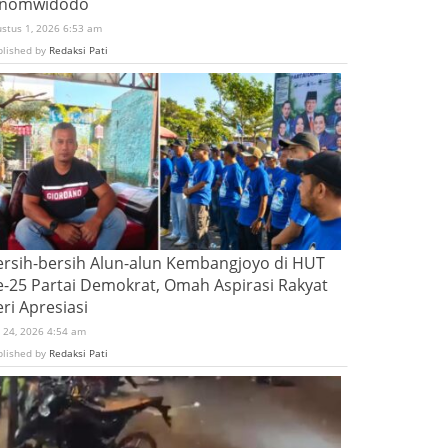
inomwidodo
ustus 1, 2026 6:53 am
blished by
Redaksi Pati
ersih-bersih Alun-alun Kembangjoyo di HUT
e-25 Partai Demokrat, Omah Aspirasi Rakyat
ri Apresiasi
i 24, 2026 4:54 am
blished by
Redaksi Pati