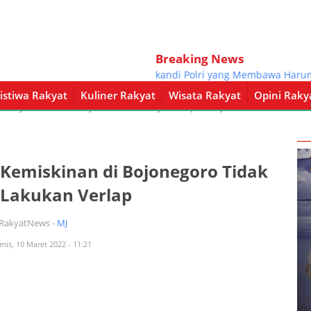
Breaking News
Kapolri: Jadilah Srikandi Polri yang Membawa Harum Nam
istiwa Rakyat
Kuliner Rakyat
Wisata Rakyat
Opini Raky
a Rakyat
Kuliner Rakyat
Wisata Rakyat
Opini Rakyat
Pemerintahan
 Kemiskinan di Bojonegoro Tidak
l Lakukan Verlap
iRakyatNews -
MJ
mis, 10 Maret 2022 - 11:21