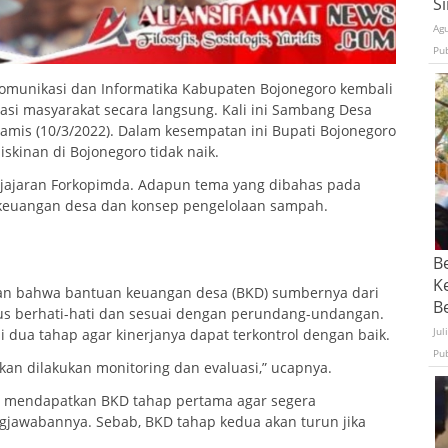
S
Ag
Pu
omunikasi dan Informatika Kabupaten Bojonegoro kembali
i masyarakat secara langsung. Kali ini Sambang Desa
Kamis (10/3/2022). Dalam kesempatan ini Bupati Bojonegoro
inan di Bojonegoro tidak naik.
ir jajaran Forkopimda. Adapun tema yang dibahas pada
n keuangan desa dan konsep pengelolaan sampah.
B
K
n bahwa bantuan keuangan desa (BKD) sumbernya dari
Be
us berhati-hati dan sesuai dengan perundang-undangan.
Jul
i dua tahap agar kinerjanya dapat terkontrol dengan baik.
Pu
kan dilakukan monitoring dan evaluasi,” ucapnya.
 mendapatkan BKD tahap pertama agar segera
gjawabannya. Sebab, BKD tahap kedua akan turun jika