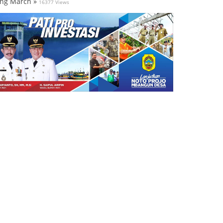
ng March »
16377 Views