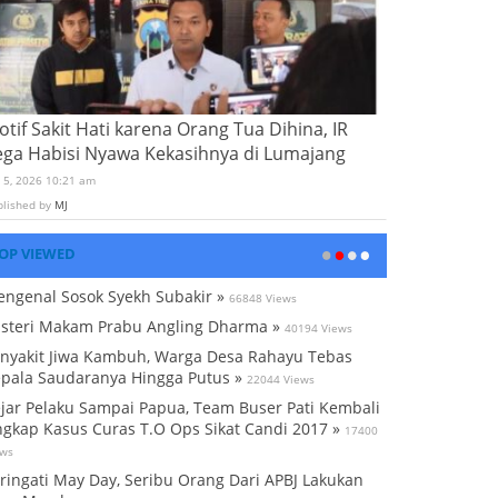
tif Sakit Hati karena Orang Tua Dihina, IR
ega Habisi Nyawa Kekasihnya di Lumajang
i 5, 2026 10:21 am
blished by
MJ
OP VIEWED
ngenal Sosok Syekh Subakir »
66848 Views
steri Makam Prabu Angling Dharma »
40194 Views
nyakit Jiwa Kambuh, Warga Desa Rahayu Tebas
pala Saudaranya Hingga Putus »
22044 Views
jar Pelaku Sampai Papua, Team Buser Pati Kembali
gkap Kasus Curas T.O Ops Sikat Candi 2017 »
17400
ews
ringati May Day, Seribu Orang Dari APBJ Lakukan