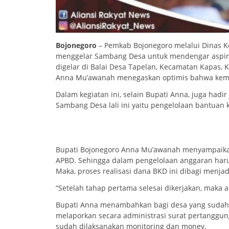
Bojonegoro
– Pemkab Bojonegoro melalui Dinas K
menggelar Sambang Desa untuk mendengar aspiras
digelar di Balai Desa Tapelan, Kecamatan Kapas, 
Anna Mu’awanah menegaskan optimis bahwa kemisk
Dalam kegiatan ini, selain Bupati Anna, juga had
Sambang Desa lali ini yaitu pengelolaan bantua
Bupati Bojonegoro Anna Mu’awanah menyampaika
APBD. Sehingga dalam pengelolaan anggaran har
Maka, proses realisasi dana BKD ini dibagi menjad
“Setelah tahap pertama selesai dikerjakan, maka a
Bupati Anna menambahkan bagi desa yang sudah
melaporkan secara administrasi surat pertanggun
sudah dilaksanakan monitoring dan monev.