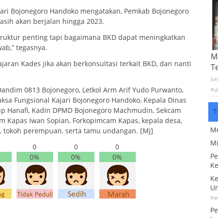
ajari Bojonegoro Handoko mengatakan, Pemkab Bojonegoro
sih akan berjalan hingga 2023.
astruktur penting tapi bagaimana BKD dapat meningkatkan
ab,” tegasnya.
Mo
aran Kades jika akan berkonsultasi terkait BKD, dan nanti
T
Jul
andim 0813 Bojonegoro, Letkol Arm Arif Yudo Purwanto,
Pu
Jaksa Fungsional Kajari Bojonegoro Handoko, Kepala Dinas
dup Hanafi, Kadin DPMD Bojonegoro Machmudin, Sekcam
T
m Kapas Iwan Sopian, Forkopimcam Kapas, kepala desa,
Me
, tokoh perempuan, serta tamu undangan. [Mj]
Mi
0
0
0
Pe
0%
0%
0%
Ke
Ke
Un
Vi
Pe