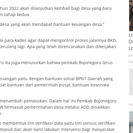
tahun 2022 akan dilanjutkan kembali bagi desa yang baru
an tahap kedua.
6 desa yang akan mendapat bantuan keuangan desa,”
U
 para kades agar dapat mengontrol proses jalannya BKD.
D
rulang lagi. Apa yang telah direncanakan dan dikerjakan
L
Jul
Pu
oro itu juga menuturkan bahwa pemkab Bojonegoro terus
euangan yaitu dengan bantuan sosial BPNT Daerah yang
pat bantuan dari pemerintah pusat, bantuan beasiswa
h menambah pemasukan. Dalam hal ini Pemkab Bojonegoro
Pu
RW termasuk pemerintahan desa melalui ADD dinaikkan
n.
embentuk tim verifikasi data yaitu tim sensus verifikasi
 masuk dan akan kami lakukan intervensi bagi masyarakat