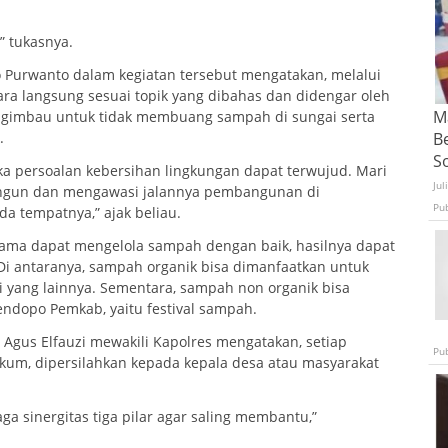
” tukasnya.
o Purwanto dalam kegiatan tersebut mengatakan, melalui
ra langsung sesuai topik yang dibahas dan didengar oleh
Ma
ngimbau untuk tidak membuang sampah di sungai serta
B
.
S
 persoalan kebersihan lingkungan dapat terwujud. Mari
Jul
ngun dan mengawasi jalannya pembangunan di
Pu
 tempatnya,” ajak beliau.
rsama dapat mengelola sampah dengan baik, hasilnya dapat
 Di antaranya, sampah organik bisa dimanfaatkan untuk
 yang lainnya. Sementara, sampah non organik bisa
Pendopo Pemkab, yaitu festival sampah.
Agus Elfauzi mewakili Kapolres mengatakan, setiap
Pu
kum, dipersilahkan kepada kepala desa atau masyarakat
 sinergitas tiga pilar agar saling membantu,”