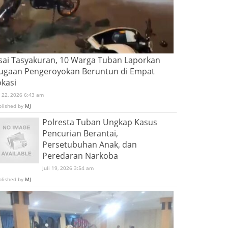
sai Tasyakuran, 10 Warga Tuban Laporkan
ugaan Pengeroyokan Beruntun di Empat
okasi
i 22, 2026 6:43 am
blished by
MJ
Polresta Tuban Ungkap Kasus
Pencurian Berantai,
Persetubuhan Anak, dan
Peredaran Narkoba
Juli 19, 2026 3:54 am
blished by
MJ