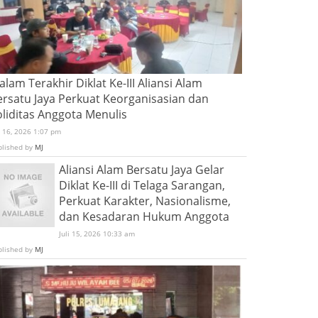
lam Terakhir Diklat Ke-III Aliansi Alam
ersatu Jaya Perkuat Keorganisasian dan
oliditas Anggota Menulis
i 16, 2026 1:07 pm
blished by
MJ
Aliansi Alam Bersatu Jaya Gelar
Diklat Ke-III di Telaga Sarangan,
Perkuat Karakter, Nasionalisme,
dan Kesadaran Hukum Anggota
Juli 15, 2026 10:33 am
blished by
MJ