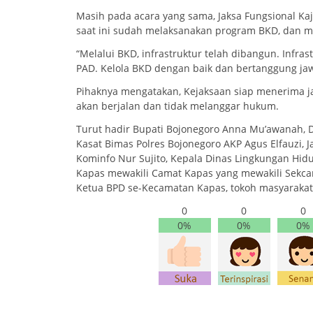
Masih pada acara yang sama, Jaksa Fungsional K
saat ini sudah melaksanakan program BKD, dan ma
“Melalui BKD, infrastruktur telah dibangun. Infr
PAD. Kelola BKD dengan baik dan bertanggung jaw
Pihaknya mengatakan, Kejaksaan siap menerima jaj
akan berjalan dan tidak melanggar hukum.
Turut hadir Bupati Bojonegoro Anna Mu’awanah, D
Kasat Bimas Polres Bojonegoro AKP Agus Elfauzi, 
Kominfo Nur Sujito, Kepala Dinas Lingkungan Hi
Kapas mewakili Camat Kapas yang mewakili Sekca
Ketua BPD se-Kecamatan Kapas, tokoh masyarakat
0
0
0
0%
0%
0%