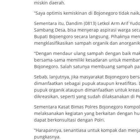
miskin daerah.
“Saya optimis kemiskinan di Bojonegoro tidak naik,
Sementara itu, Dandim (0813) Letkol Arm Arif Yud
Sambang Desa, bisa menyerap aspirasi warga seca
Bupati Bojoengoro secara langsung. Pihaknya me
mengklasifikasikan sampah organik dan anorganik
“Dengan mendaur ulang sampah dengan baik maka
bersama-sama memiliki kesadaran untuk memba
Bojonegoro. Salah satunya membuang sampah pada
Sebab, lanjutnya, jika masyarakat Bojonegoro be
dimanfaatkan sebagai pupuk ataupun kreatifitas.
pupuk organik ataupun dimanfaatkan untuk kreasi
dikreasikan, seperti yang sudah dilaksanakan di 
Sementara Kasat Bimas Polres Bojonegoro Kompol 
melaksanakan kegiatan yang berkaitan dengan hu
dapat berkonsultasi dengan Polri.
“Harapannya, senantiasa untuk kompak dan menjaga
pungkasnya.