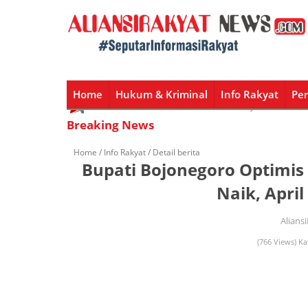
Home
Hukum & Kriminal
Info Rakyat
Per
Home
Hukum & Kriminal
Info Rakyat
Peristiw
Breaking News
Home /
Info Rakyat
/ Detail berita
Bupati Bojonegoro Optimis
Naik, Apri
Alians
(766 Views) Ka