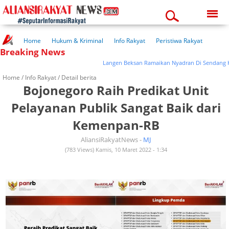
Saturday, 08-08-2026
06:46:25 am
Home
Hukum & Kriminal
Info Rakyat
Peristiwa Rakyat
Breaking News
Kuliner Rakyat
Wisata Rakyat
Opini Rakyat
Pemerintahan
Pendidikan
Kesehatan
Langen Beksan Ramaikan Nyadran Di Sendang Klum
Home /
Info Rakyat
/ Detail berita
Bojonegoro Raih Predikat Unit
Pelayanan Publik Sangat Baik dari
Kemenpan-RB
AliansiRakyatNews -
MJ
(783 Views) Kamis, 10 Maret 2022 - 1:34