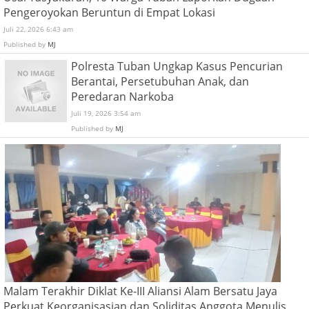
Pengeroyokan Beruntun di Empat Lokasi
Juli 22, 2026 6:43 am
Published by
MJ
Polresta Tuban Ungkap Kasus Pencurian
Berantai, Persetubuhan Anak, dan
Peredaran Narkoba
Juli 19, 2026 3:54 am
Published by
MJ
Malam Terakhir Diklat Ke-III Aliansi Alam Bersatu Jaya
Perkuat Keorganisasian dan Soliditas Anggota Menulis