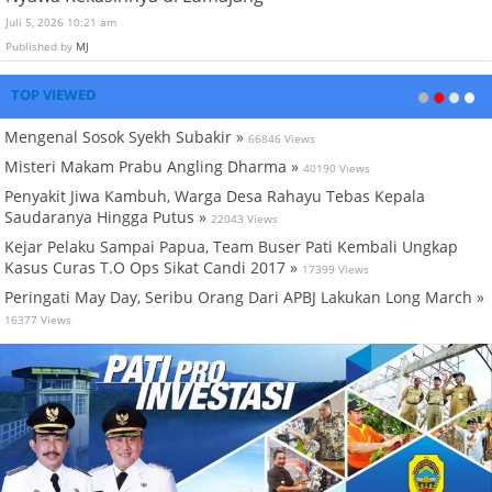
Juli 5, 2026 10:21 am
Published by
MJ
TOP VIEWED
Mengenal Sosok Syekh Subakir »
66846 Views
Misteri Makam Prabu Angling Dharma »
40190 Views
Penyakit Jiwa Kambuh, Warga Desa Rahayu Tebas Kepala
Saudaranya Hingga Putus »
22043 Views
Kejar Pelaku Sampai Papua, Team Buser Pati Kembali Ungkap
Kasus Curas T.O Ops Sikat Candi 2017 »
17399 Views
Peringati May Day, Seribu Orang Dari APBJ Lakukan Long March »
16377 Views