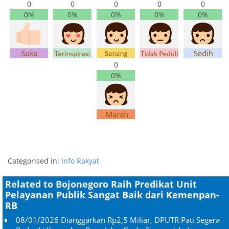
0
0
0
0
0
0%
0%
0%
0%
0%
0
0%
Categorised in:
Info Rakyat
Related to Bojonegoro Raih Predikat Unit
Pelayanan Publik Sangat Baik dari Kemenpan-
RB
08/01/2026
Dianggarkan Rp2,5 Miliar, DPUTR Pati Segera