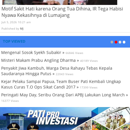
Motif Sakit Hati karena Orang Tua Dihina, IR Tega Habisi
Nyawa Kekasihnya di Lumajang
Juli 5, 2026 10:21 am
Published by
MJ
TOP VIEWED
Mengenal Sosok Syekh Subakir »
66846 Views
Misteri Makam Prabu Angling Dharma »
40189 Views
Penyakit Jiwa Kambuh, Warga Desa Rahayu Tebas Kepala
Saudaranya Hingga Putus »
22043 Views
Kejar Pelaku Sampai Papua, Team Buser Pati Kembali Ungkap
Kasus Curas T.O Ops Sikat Candi 2017 »
17399 Views
Peringati May Day, Seribu Orang Dari APBJ Lakukan Long March »
16377 Views