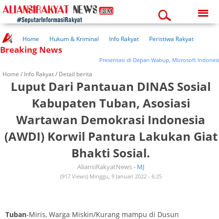
Friday, 07-08-2026
05:27:38 pm
Home
Hukum & Kriminal
Info Rakyat
Peristiwa Rakyat
Breaking News
Kuliner Rakyat
Wisata Rakyat
Opini Rakyat
Pemerintahan
Pendidikan
Kesehatan
Presentasi di Depan Wabup, Microsoft Indonesia 
Home /
Info Rakyat
/ Detail berita
Luput Dari Pantauan DINAS Sosial
Kabupaten Tuban, Asosiasi
Wartawan Demokrasi Indonesia
(AWDI) Korwil Pantura Lakukan Giat
Bhakti Sosial.
AliansiRakyatNews -
MJ
(917 Views) Minggu, 9 Januari 2022 - 6:25
Tuban
-Miris, Warga Miskin/Kurang mampu di Dusun