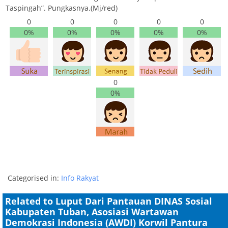
Taspingah”. Pungkasnya.(Mj/red)
0
0
0
0
0
0%
0%
0%
0%
0%
0
0%
Categorised in:
Info Rakyat
Related to Luput Dari Pantauan DINAS Sosial
Kabupaten Tuban, Asosiasi Wartawan
Demokrasi Indonesia (AWDI) Korwil Pantura