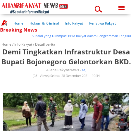
Saturday, 08-08-2026
09:12:48 am
Home
Hukum & Kriminal
Info Rakyat
Peristiwa Rakyat
Breaking News
Kuliner Rakyat
Wisata Rakyat
Opini Rakyat
Pemerintahan
Pendidikan
Kesehatan
Subsidi yang Dirampas: BBM Rakyat dalam Cengkeraman Tengkulak
Home /
Info Rakyat
/ Detail berita
Demi Tingkatkan Infrastruktur Desa
Bupati Bojonegoro Gelontorkan BKD.
AliansiRakyatNews -
MJ
(981 Views) Selasa, 28 Desember 2021 - 10:34