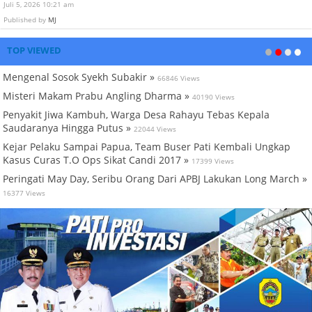
Juli 5, 2026 10:21 am
Published by
MJ
TOP VIEWED
Mengenal Sosok Syekh Subakir »
66846 Views
Misteri Makam Prabu Angling Dharma »
40190 Views
Penyakit Jiwa Kambuh, Warga Desa Rahayu Tebas Kepala
Saudaranya Hingga Putus »
22044 Views
Kejar Pelaku Sampai Papua, Team Buser Pati Kembali Ungkap
Kasus Curas T.O Ops Sikat Candi 2017 »
17399 Views
Peringati May Day, Seribu Orang Dari APBJ Lakukan Long March »
16377 Views