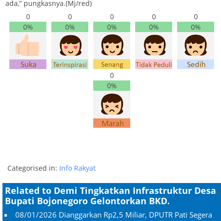
ada,” pungkasnya.(Mj/red)
0
0
0
0
0
0%
0%
0%
0%
0%
0
0%
Categorised in:
Info Rakyat
Related to Demi Tingkatkan Infrastruktur Desa
Bupati Bojonegoro Gelontorkan BKD.
08/01/2026
Dianggarkan Rp2,5 Miliar, DPUTR Pati Segera