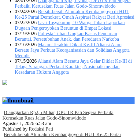
08/01/2026
Dianggarkan Rp2,5 Miliar, DPUTR Pati Segera
Perbaiki Kerusakan Ruas Jalan Godo-Sinomwidodo
07/24/2026
Bersih-bersih Alun-alun Kembangjoyo di HUT
Ke-25 Partai Demokrat, Omah Aspirasi Rakyat Beri Apresiasi
07/22/2026
Usai Tasyakuran, 10 Warga Tuban Laporkan
Dugaan Pengeroyokan Beruntun di Empat Lokasi
07/19/2026
Polresta Tuban Ungkap Kasus Pencurian
Berantai, Persetubuhan Anak, dan Peredaran Narkoba
07/16/2026
Malam Terakhir Diklat Ke-III Aliansi Alam
Bersatu Jaya Perkuat Keorganisasian dan Soliditas Anggota
Menulis
07/15/2026
Aliansi Alam Bersatu Jaya Gelar Diklat Ke-III di
Telaga Sarangan, Perkuat Karakter, Nasionalisme, dan
Kesadaran Hukum Anggota
Dianggarkan Rp2,5 Miliar, DPUTR Pati Segera Perbaiki
Kerusakan Ruas Jalan Godo-Sinomwidodo
Agustus 1, 2026 6:53 am
Published by
Redaksi Pati
Bersih-bersih Alun-alun Kembangjoyo di HUT Ke-25 Partai