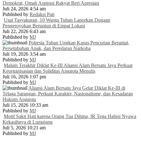
Demokrat, Omah Aspirasi Rakyat Beri Apresiasi
Juli 24, 2026 4:54 am
Published by
Redaksi Pati
Usai Tasyakuran, 10 Warga Tuban Laporkan Dugaan
Pengeroyokan Beruntun di Empat Lokasi
Juli 22, 2026 6:43 am
Published by
MJ
Polresta Tuban Ungkap Kasus Pencurian Berantai,
Persetubuhan Anak, dan Peredaran Narkoba
Juli 19, 2026 3:54 am
Published by
MJ
Malam Terakhir Diklat Ke-III Aliansi Alam Bersatu Jaya Perkuat
Keorganisasian dan Soliditas Anggota Menulis
Juli 16, 2026 1:07 pm
Published by
MJ
Aliansi Alam Bersatu Jaya Gelar Diklat Ke-III di
Telaga Sarangan, Perkuat Karakter, Nasionalisme, dan Kesadaran
Hukum Anggota
Juli 15, 2026 10:33 am
Published by
MJ
Motif Sakit Hati karena Orang Tua Dihina, IR Tega Habisi Nyawa
Kekasihnya di Lumajang
Juli 5, 2026 10:21 am
Published by
MJ