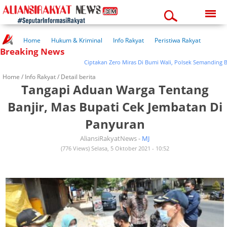
Friday, 07-08-2026
06:40:54 am
Home
Hukum & Kriminal
Info Rakyat
Peristiwa Rakyat
Breaking News
Kuliner Rakyat
Wisata Rakyat
Opini Rakyat
Pemerintahan
Pendidikan
Kesehatan
Ciptakan Zero Miras Di Bumi Wali, Polsek Semanding Berh
Home /
Info Rakyat
/ Detail berita
Tangapi Aduan Warga Tentang
Banjir, Mas Bupati Cek Jembatan Di
Panyuran
AliansiRakyatNews -
MJ
(776 Views) Selasa, 5 Oktober 2021 - 10:52