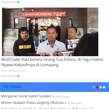
Published by
MJ
Motif Sakit Hati karena Orang Tua Dihina, IR Tega Habisi
Nyawa Kekasihnya di Lumajang
Juli 5, 2026 10:21 am
Published by
MJ
TOP VIEWED
Mengenal Sosok Syekh Subakir »
66845 Views
Misteri Makam Prabu Angling Dharma »
40188 Views