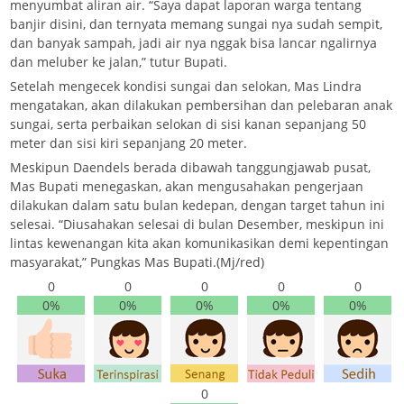
menyumbat aliran air. “Saya dapat laporan warga tentang
banjir disini, dan ternyata memang sungai nya sudah sempit,
dan banyak sampah, jadi air nya nggak bisa lancar ngalirnya
dan meluber ke jalan,” tutur Bupati.
Setelah mengecek kondisi sungai dan selokan, Mas Lindra
mengatakan, akan dilakukan pembersihan dan pelebaran anak
sungai, serta perbaikan selokan di sisi kanan sepanjang 50
meter dan sisi kiri sepanjang 20 meter.
Meskipun Daendels berada dibawah tanggungjawab pusat,
Mas Bupati menegaskan, akan mengusahakan pengerjaan
dilakukan dalam satu bulan kedepan, dengan target tahun ini
selesai. “Diusahakan selesai di bulan Desember, meskipun ini
lintas kewenangan kita akan komunikasikan demi kepentingan
masyarakat,” Pungkas Mas Bupati.(Mj/red)
0
0
0
0
0
0%
0%
0%
0%
0%
0