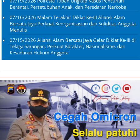
07/19/2026
Polresta Tuban Ungkap Kasus Pencurian
Berantai, Persetubuhan Anak, dan Peredaran Narkoba
07/16/2026
Malam Terakhir Diklat Ke-III Aliansi Alam
Bersatu Jaya Perkuat Keorganisasian dan Soliditas Anggota
Menulis
07/15/2026
Aliansi Alam Bersatu Jaya Gelar Diklat Ke-III di
Telaga Sarangan, Perkuat Karakter, Nasionalisme, dan
Kesadaran Hukum Anggota