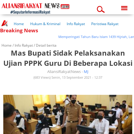
Thursday, 06-08-2026
08:56:45 pm
Home
Hukum & Kriminal
Info Rakyat
Peristiwa Rakyat
Breaking News
Kuliner Rakyat
Wisata Rakyat
Opini Rakyat
Pemerintahan
Pendidikan
Kesehatan
Memperingati Tahun Baru Islam 1439 Hijriah, Lanal C
Home /
Info Rakyat
/ Detail berita
Mas Bupati Sidak Pelaksanakan
Ujian PPPK Guru Di Beberapa Lokasi
AliansiRakyatNews -
MJ
(683 Views) Senin, 13 September 2021 - 12:37