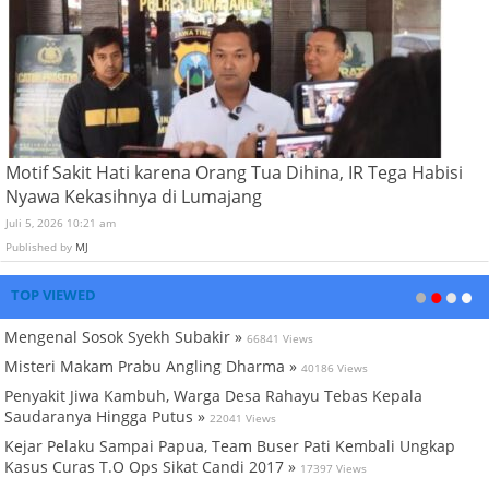
Motif Sakit Hati karena Orang Tua Dihina, IR Tega Habisi
Nyawa Kekasihnya di Lumajang
Juli 5, 2026 10:21 am
Published by
MJ
TOP VIEWED
Mengenal Sosok Syekh Subakir »
66841 Views
Misteri Makam Prabu Angling Dharma »
40186 Views
Penyakit Jiwa Kambuh, Warga Desa Rahayu Tebas Kepala
Saudaranya Hingga Putus »
22041 Views
Kejar Pelaku Sampai Papua, Team Buser Pati Kembali Ungkap
Kasus Curas T.O Ops Sikat Candi 2017 »
17397 Views