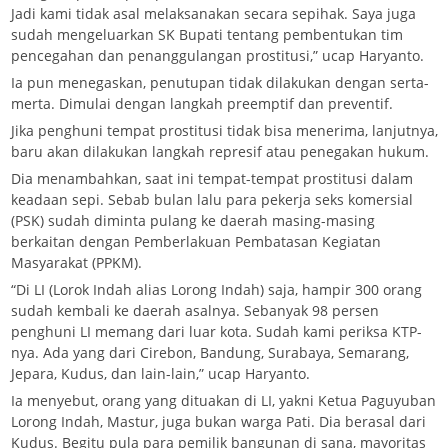
Jadi kami tidak asal melaksanakan secara sepihak. Saya juga
sudah mengeluarkan SK Bupati tentang pembentukan tim
pencegahan dan penanggulangan prostitusi,” ucap Haryanto.
Ia pun menegaskan, penutupan tidak dilakukan dengan serta-
merta. Dimulai dengan langkah preemptif dan preventif.
Jika penghuni tempat prostitusi tidak bisa menerima, lanjutnya,
baru akan dilakukan langkah represif atau penegakan hukum.
Dia menambahkan, saat ini tempat-tempat prostitusi dalam
keadaan sepi. Sebab bulan lalu para pekerja seks komersial
(PSK) sudah diminta pulang ke daerah masing-masing
berkaitan dengan Pemberlakuan Pembatasan Kegiatan
Masyarakat (PPKM).
“Di LI (Lorok Indah alias Lorong Indah) saja, hampir 300 orang
sudah kembali ke daerah asalnya. Sebanyak 98 persen
penghuni LI memang dari luar kota. Sudah kami periksa KTP-
nya. Ada yang dari Cirebon, Bandung, Surabaya, Semarang,
Jepara, Kudus, dan lain-lain,” ucap Haryanto.
Ia menyebut, orang yang dituakan di LI, yakni Ketua Paguyuban
Lorong Indah, Mastur, juga bukan warga Pati. Dia berasal dari
Kudus. Begitu pula para pemilik bangunan di sana, mayoritas