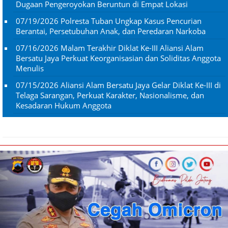
Dugaan Pengeroyokan Beruntun di Empat Lokasi
07/19/2026
Polresta Tuban Ungkap Kasus Pencurian
Berantai, Persetubuhan Anak, dan Peredaran Narkoba
07/16/2026
Malam Terakhir Diklat Ke-III Aliansi Alam
Bersatu Jaya Perkuat Keorganisasian dan Soliditas Anggota
Menulis
07/15/2026
Aliansi Alam Bersatu Jaya Gelar Diklat Ke-III di
Telaga Sarangan, Perkuat Karakter, Nasionalisme, dan
Kesadaran Hukum Anggota