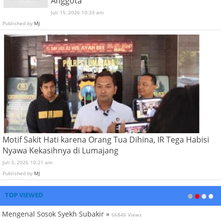
Anggota
Juli 15, 2026 10:33 am
Published by
MJ
Motif Sakit Hati karena Orang Tua Dihina, IR Tega Habisi
Nyawa Kekasihnya di Lumajang
Juli 5, 2026 10:21 am
Published by
MJ
TOP VIEWED
Mengenal Sosok Syekh Subakir »
66846 Views