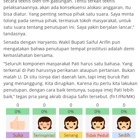
secara teknis oleh tim gabungan. Tentu terkait teknis
pelaksanaannya, akan ada konsekuensi alokasi anggaran. Itu
bisa diatur. Yang penting semua pihak satu suara. Saya minta
tolong pada semua pihak, termasuk tokoh masyarakat, untuk
satu suara tentang penutupan ini. Saya yakin berjalan lancar,”
tandasnya.
Senada dengan Haryanto, Wakil Bupati Saiful Arifin pun
mengatakan bahwa penutupan tempat prostitusi adalah demi
kemaslahatan bersama.
“Seluruh komponen masyarakat Pati harus satu bahasa. Yang
terkenal di Pati harusnya perikanan ataupun pertanian. Bukan
malah LI. Di situ isinya dari daerah lain, tapi imej buruk Pati
yang menanggung. Kita dirugikan. Karena itu perlu kita lakukan
penutupan, dengan cara baik tentunya, supaya imej Pati lebih
baik,” tegas pria yang akrab disapa Safin tersebut. (fn1/FN/MK)
0
0
0
0
0
0%
0%
0%
0%
0%