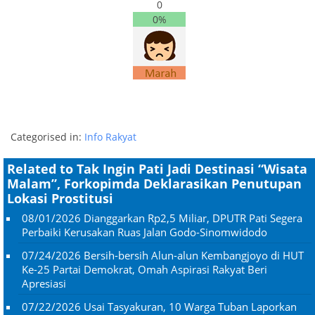
0
0%
Categorised in:
Info Rakyat
Related to Tak Ingin Pati Jadi Destinasi “Wisata
Malam”, Forkopimda Deklarasikan Penutupan
Lokasi Prostitusi
08/01/2026
Dianggarkan Rp2,5 Miliar, DPUTR Pati Segera
Perbaiki Kerusakan Ruas Jalan Godo-Sinomwidodo
07/24/2026
Bersih-bersih Alun-alun Kembangjoyo di HUT
Ke-25 Partai Demokrat, Omah Aspirasi Rakyat Beri
Apresiasi
07/22/2026
Usai Tasyakuran, 10 Warga Tuban Laporkan