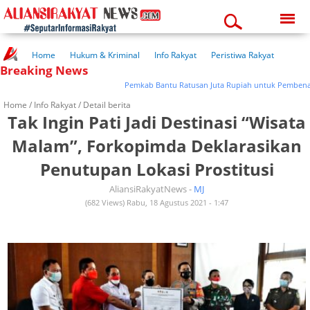
Saturday, 08-08-2026
11:53:40 am
Home
Hukum & Kriminal
Info Rakyat
Peristiwa Rakyat
Breaking News
Kuliner Rakyat
Wisata Rakyat
Opini Rakyat
Pemerintahan
Pendidikan
Kesehatan
Pemkab Bantu Ratusan Juta Rupiah untuk Pembenahan 
Home /
Info Rakyat
/ Detail berita
Tak Ingin Pati Jadi Destinasi “Wisata
Malam”, Forkopimda Deklarasikan
Penutupan Lokasi Prostitusi
AliansiRakyatNews -
MJ
(682 Views) Rabu, 18 Agustus 2021 - 1:47