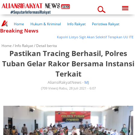
Saturday, 08-08-2026
08:35:51 am
Home
Hukum & Kriminal
Info Rakyat
Peristiwa Rakyat
Breaking News
Kuliner Rakyat
Wisata Rakyat
Opini Rakyat
Pemerintahan
Pendidikan
Kesehatan
Kapolri Listyo Sigit Akan Selektif Terapkan UU ITE
Home /
Info Rakyat
/ Detail berita
Pastikan Tracing Berhasil, Polres
Tuban Gelar Rakor Bersama Instansi
Terkait
AliansiRakyatNews -
MJ
(709 Views) Rabu, 28 Juli 2021 - 6:07