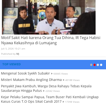
Motif Sakit Hati karena Orang Tua Dihina, IR Tega Habisi
Nyawa Kekasihnya di Lumajang
Juli 5, 2026 10:21 am
Published by
MJ
TOP VIEWED
Mengenal Sosok Syekh Subakir »
66845 Views
Misteri Makam Prabu Angling Dharma »
40188 Views
Penyakit Jiwa Kambuh, Warga Desa Rahayu Tebas Kepala
Saudaranya Hingga Putus »
22042 Views
Kejar Pelaku Sampai Papua, Team Buser Pati Kembali Ungkap
Kasus Curas T.O Ops Sikat Candi 2017 »
17398 Views