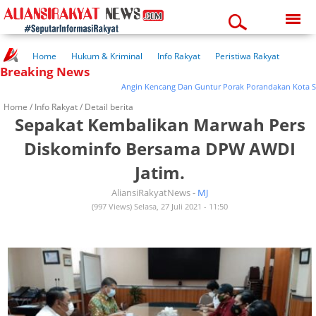
Friday, 07-08-2026
04:42:36 am
Home
Hukum & Kriminal
Info Rakyat
Peristiwa Rakyat
Breaking News
Kuliner Rakyat
Wisata Rakyat
Opini Rakyat
Pemerintahan
Pendidikan
Kesehatan
Angin Kencang Dan Guntur Porak Porandakan Kota Sukab
Home /
Info Rakyat
/ Detail berita
Sepakat Kembalikan Marwah Pers
Diskominfo Bersama DPW AWDI
Jatim.
AliansiRakyatNews -
MJ
(997 Views) Selasa, 27 Juli 2021 - 11:50