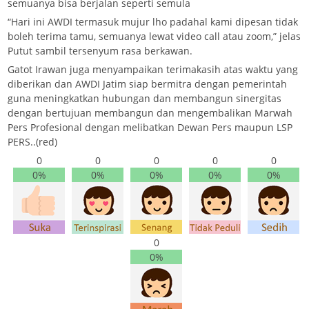
semuanya bisa berjalan seperti semula
“Hari ini AWDI termasuk mujur lho padahal kami dipesan tidak
boleh terima tamu, semuanya lewat video call atau zoom,” jelas
Putut sambil tersenyum rasa berkawan.
Gatot Irawan juga menyampaikan terimakasih atas waktu yang
diberikan dan AWDI Jatim siap bermitra dengan pemerintah
guna meningkatkan hubungan dan membangun sinergitas
dengan bertujuan membangun dan mengembalikan Marwah
Pers Profesional dengan melibatkan Dewan Pers maupun LSP
PERS..(red)
0
0
0
0
0
0%
0%
0%
0%
0%
0
0%