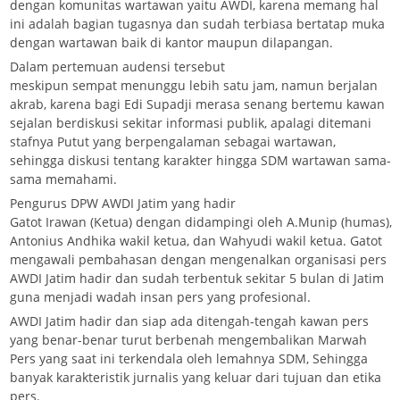
dengan komunitas wartawan yaitu AWDI, karena memang hal
ini adalah bagian tugasnya dan sudah terbiasa bertatap muka
dengan wartawan baik di kantor maupun dilapangan.
Dalam pertemuan audensi tersebut
meskipun sempat menunggu lebih satu jam, namun berjalan
akrab, karena bagi Edi Supadji merasa senang bertemu kawan
sejalan berdiskusi sekitar informasi publik, apalagi ditemani
stafnya Putut yang berpengalaman sebagai wartawan,
sehingga diskusi tentang karakter hingga SDM wartawan sama-
sama memahami.
Pengurus DPW AWDI Jatim yang hadir
Gatot Irawan (Ketua) dengan didampingi oleh A.Munip (humas),
Antonius Andhika wakil ketua, dan Wahyudi wakil ketua. Gatot
mengawali pembahasan dengan mengenalkan organisasi pers
AWDI Jatim hadir dan sudah terbentuk sekitar 5 bulan di Jatim
guna menjadi wadah insan pers yang profesional.
AWDI Jatim hadir dan siap ada ditengah-tengah kawan pers
yang benar-benar turut berbenah mengembalikan Marwah
Pers yang saat ini terkendala oleh lemahnya SDM, Sehingga
banyak karakteristik jurnalis yang keluar dari tujuan dan etika
pers.