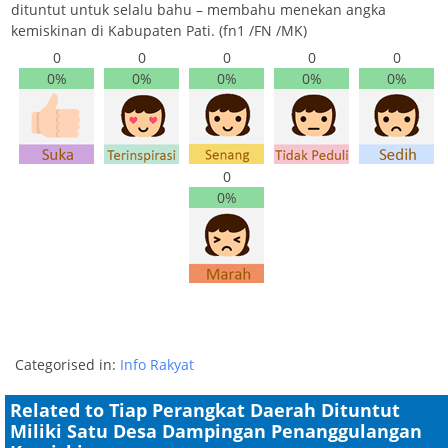
dituntut untuk selalu bahu – membahu menekan angka
kemiskinan di Kabupaten Pati. (fn1 /FN /MK)
0
0
0
0
0
0%
0%
0%
0%
0%
0
0%
Categorised in:
Info Rakyat
Related to Tiap Perangkat Daerah Dituntut
Miliki Satu Desa Dampingan Penanggulangan