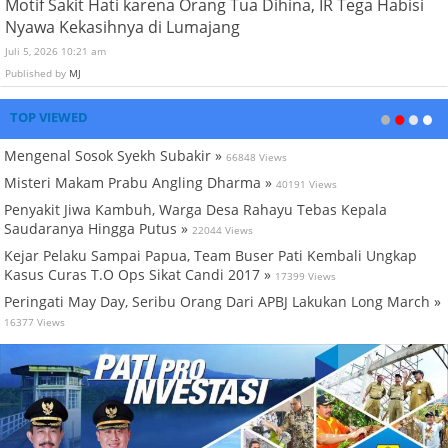
Motif Sakit Hati karena Orang Tua Dihina, IR Tega Habisi
Nyawa Kekasihnya di Lumajang
Juli 5, 2026 10:21 am
Published by
MJ
TOP VIEWED
Mengenal Sosok Syekh Subakir »
66848 Views
Misteri Makam Prabu Angling Dharma »
40191 Views
Penyakit Jiwa Kambuh, Warga Desa Rahayu Tebas Kepala
Saudaranya Hingga Putus »
22044 Views
Kejar Pelaku Sampai Papua, Team Buser Pati Kembali Ungkap
Kasus Curas T.O Ops Sikat Candi 2017 »
17399 Views
Peringati May Day, Seribu Orang Dari APBJ Lakukan Long March »
16377 Views