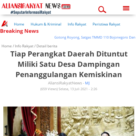
Sunday, 09-08-2026
05:36:51 am
Home
Hukum & Kriminal
Info Rakyat
Peristiwa Rakyat
Breaking News
Kuliner Rakyat
Wisata Rakyat
Opini Rakyat
Pemerintahan
Pendidikan
Kesehatan
Gotong Royong, Satgas TMMD 110 Bojonegoro Dan Warga 
Home /
Info Rakyat
/ Detail berita
Tiap Perangkat Daerah Dituntut
Miliki Satu Desa Dampingan
Penanggulangan Kemiskinan
AliansiRakyatNews -
MJ
(659 Views) Selasa, 13 Juli 2021 - 2:26