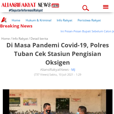
Saturday, 08-08-2026
10:08:44 pm
Home
Hukum & Kriminal
Info Rakyat
Peristiwa Rakyat
Breaking News
Kuliner Rakyat
Wisata Rakyat
Opini Rakyat
Pemerintahan
Pendidikan
Kesehatan
Ini Pesan-Pesan Bupati Sebelum Calon Jemaah
Home /
Info Rakyat
/ Detail berita
Di Masa Pandemi Covid-19, Polres
Tuban Cek Stasiun Pengisian
Oksigen
AliansiRakyatNews -
MJ
(737 Views) Sabtu, 10 Juli 2021 - 1:29