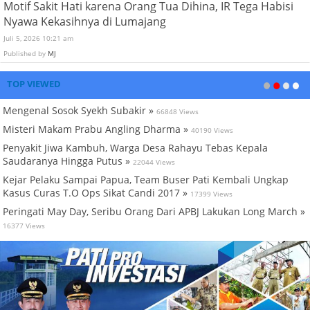
Motif Sakit Hati karena Orang Tua Dihina, IR Tega Habisi
Nyawa Kekasihnya di Lumajang
Juli 5, 2026 10:21 am
Published by
MJ
TOP VIEWED
Mengenal Sosok Syekh Subakir »
66848 Views
Misteri Makam Prabu Angling Dharma »
40190 Views
Penyakit Jiwa Kambuh, Warga Desa Rahayu Tebas Kepala
Saudaranya Hingga Putus »
22044 Views
Kejar Pelaku Sampai Papua, Team Buser Pati Kembali Ungkap
Kasus Curas T.O Ops Sikat Candi 2017 »
17399 Views
Peringati May Day, Seribu Orang Dari APBJ Lakukan Long March »
16377 Views