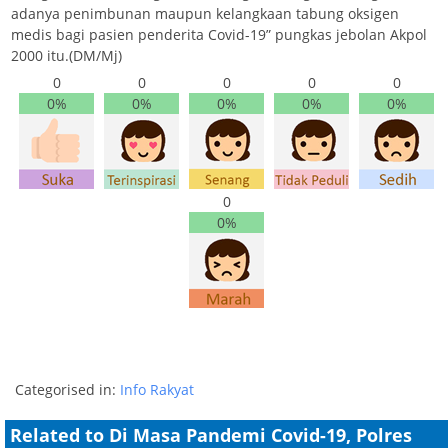
adanya penimbunan maupun kelangkaan tabung oksigen
medis bagi pasien penderita Covid-19” pungkas jebolan Akpol
2000 itu.(DM/Mj)
0
0
0
0
0
0%
0%
0%
0%
0%
0
0%
Categorised in:
Info Rakyat
Related to Di Masa Pandemi Covid-19, Polres