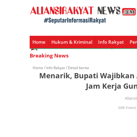
Home
Hukum & Kriminal
Info Rakyat
Per
Home
Hukum & Kriminal
Info Rakyat
Peristiw
Breaking News
Home /
Info Rakyat
/ Detail berita
Menarik, Bupati Wajibkan
Jam Kerja Gu
Alians
(686 Views) 