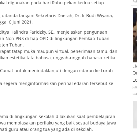
Pu
okal digunakan pada hari Rabu pekan kedua setiap
 ditanda tangani Sekretaris Daerah, Dr. Ir Budi Wiyana,
gal 6 Juni 2021.
itya Halindra Faridzky, SE., menjelaskan pengunaan
 dan Non-PNS di tiap OPD di lingkungan Pemkab Tuban
paten Tuban.
 rapat tatap muka maupun virtual, penerimaan tamu, dan
kan estetika tata bahasa, unggah-ungguh bahasa ketika
U
a Camat untuk menindaklanjuti dengan edaran ke Lurah
D
L
a segera menginformasikan perihal edaran tersebut ke
Jul
Pu
rama di lingkungan sekolah dilakukan saat pembelajaran
iswa membiasakan perilaku yang baik sesuai budaya jawa
ati guru atau orang tua yang ada di sekolah.