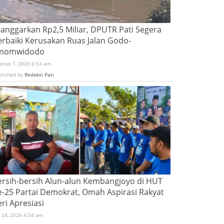
ianggarkan Rp2,5 Miliar, DPUTR Pati Segera
erbaiki Kerusakan Ruas Jalan Godo-
inomwidodo
ustus 1, 2026 6:53 am
blished by
Redaksi Pati
ersih-bersih Alun-alun Kembangjoyo di HUT
e-25 Partai Demokrat, Omah Aspirasi Rakyat
ri Apresiasi
i 24, 2026 4:54 am