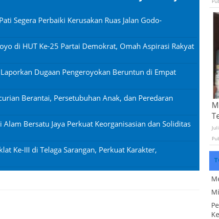
Pu
Pati Segera Perbaiki Kerusakan Ruas Jalan Godo-
oyo di HUT Ke-25 Partai Demokrat, Omah Aspirasi Rakyat
n Laporkan Dugaan Pengeroyokan Beruntun di Empat
urian Berantai, Persetubuhan Anak, dan Peredaran
Mo
T
si Alam Bersatu Jaya Perkuat Keorganisasian dan Soliditas
Jul
Pu
lat Ke-III di Telaga Sarangan, Perkuat Karakter,
T
Me
Mi
Pe
Ke