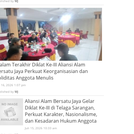
blished by
MJ
lam Terakhir Diklat Ke-III Aliansi Alam
ersatu Jaya Perkuat Keorganisasian dan
oliditas Anggota Menulis
i 16, 2026 1:07 pm
blished by
MJ
Aliansi Alam Bersatu Jaya Gelar
Diklat Ke-III di Telaga Sarangan,
Perkuat Karakter, Nasionalisme,
dan Kesadaran Hukum Anggota
Juli 15, 2026 10:33 am