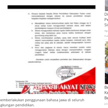
D
P
S
Ag
Pu
B
K
Be
memberlakukan penggunaan bahasa Jawa di seluruh
Jul
ingkungan pendidikan.