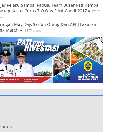
jar Pelaku Sampai Papua, Team Buser Pati Kembali
gkap Kasus Curas T.O Ops Sikat Candi 2017 »
17399
ews
ringati May Day, Seribu Orang Dari APBJ Lakukan
ng March »
16377 Views