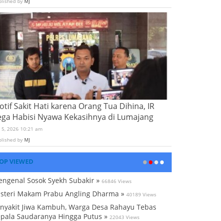
blished by
MJ
tif Sakit Hati karena Orang Tua Dihina, IR
ega Habisi Nyawa Kekasihnya di Lumajang
i 5, 2026 10:21 am
blished by
MJ
OP VIEWED
ngenal Sosok Syekh Subakir »
66846 Views
steri Makam Prabu Angling Dharma »
40189 Views
nyakit Jiwa Kambuh, Warga Desa Rahayu Tebas
pala Saudaranya Hingga Putus »
22043 Views