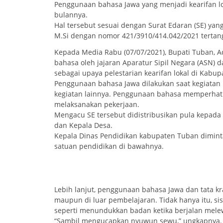
Penggunaan bahasa Jawa yang menjadi kearifan l
bulannya.
Hal tersebut sesuai dengan Surat Edaran (SE) yang
M.Si dengan nomor 421/3910/414.042/2021 tertang
Kepada Media Rabu (07/07/2021), Bupati Tuban, Ad
bahasa oleh jajaran Aparatur Sipil Negara (ASN)
sebagai upaya pelestarian kearifan lokal di Kabu
Penggunaan bahasa Jawa dilakukan saat kegiatan
kegiatan lainnya. Penggunaan bahasa memperhati
melaksanakan pekerjaan.
Mengacu SE tersebut didistribusikan pula kepad
dan Kepala Desa.
Kepala Dinas Pendidikan kabupaten Tuban dimint
satuan pendidikan di bawahnya.
Lebih lanjut, penggunaan bahasa Jawa dan tata k
maupun di luar pembelajaran. Tidak hanya itu, s
seperti menundukkan badan ketika berjalan melew
“Sambil mengucapkan nyuwun sewu,” ungkapnya.