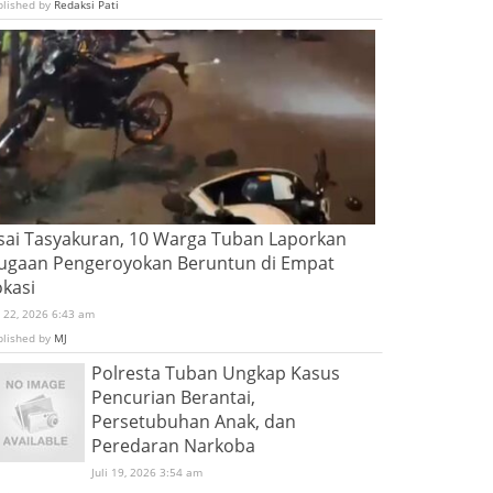
blished by
Redaksi Pati
sai Tasyakuran, 10 Warga Tuban Laporkan
ugaan Pengeroyokan Beruntun di Empat
okasi
i 22, 2026 6:43 am
blished by
MJ
Polresta Tuban Ungkap Kasus
Pencurian Berantai,
Persetubuhan Anak, dan
Peredaran Narkoba
Juli 19, 2026 3:54 am