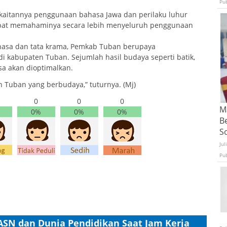
Pu
kaitannya penggunaan bahasa Jawa dan perilaku luhur
apat memahaminya secara lebih menyeluruh penggunaan
ahasa dan tata krama, Pemkab Tuban berupaya
di kabupaten Tuban. Sejumlah hasil budaya seperti batik,
esa akan dioptimalkan.
n Tuban yang berbudaya,” tuturnya. (Mj)
0
0
0
Ma
0%
0%
0%
B
S
Jul
Pu
ASN dan Dunia Pendidikan Saat Jam Kerja