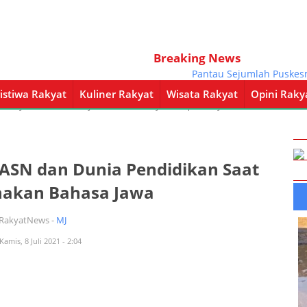
Breaking News
Pantau Sejumlah Puskesmas,
istiwa Rakyat
Kuliner Rakyat
Wisata Rakyat
Opini Raky
a Rakyat
Kuliner Rakyat
Wisata Rakyat
Opini Rakyat
Pemerintahan
 ASN dan Dunia Pendidikan Saat
nakan Bahasa Jawa
iRakyatNews -
MJ
Kamis, 8 Juli 2021 - 2:04