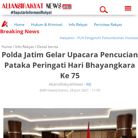
Saturday, 08-08-2026
11:55:49 am
Home
Hukum & Kriminal
Info Rakyat
Peristiwa Rakyat
Breaking News
Kuliner Rakyat
Wisata Rakyat
Opini Rakyat
Pemerintahan
Pendidikan
Kesehatan
Haryanto : PLN Pengaruhi Pertumbuhan Investasi di P
Home /
Info Rakyat
/ Detail berita
Polda Jatim Gelar Upacara Pencucian
Pataka Peringati Hari Bhayangkara
Ke 75
AliansiRakyatNews -
MJ
(699 Views) Kamis, 24 Juni 2021 - 11:59