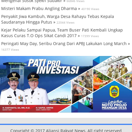
Mengenal Sosok Syekh Subakir »
66846 Views
Misteri Makam Prabu Angling Dharma »
40190 Views
Penyakit Jiwa Kambuh, Warga Desa Rahayu Tebas Kepala
Saudaranya Hingga Putus »
22044 Views
Kejar Pelaku Sampai Papua, Team Buser Pati Kembali Ungkap
Kasus Curas T.O Ops Sikat Candi 2017 »
17399 Views
Peringati May Day, Seribu Orang Dari APBJ Lakukan Long March »
16377 Views
Copyright © 2017 Aliansi Rakyat News, All right reserved