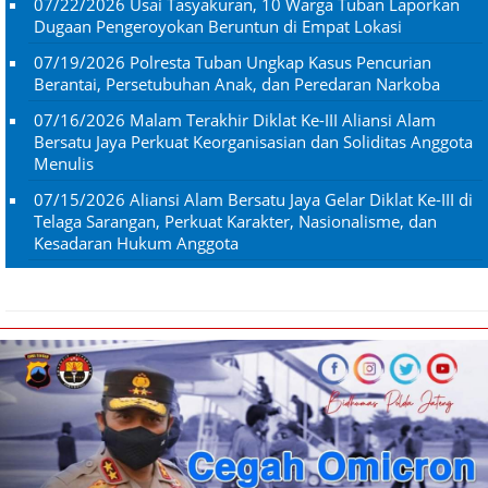
07/22/2026
Usai Tasyakuran, 10 Warga Tuban Laporkan
Dugaan Pengeroyokan Beruntun di Empat Lokasi
07/19/2026
Polresta Tuban Ungkap Kasus Pencurian
Berantai, Persetubuhan Anak, dan Peredaran Narkoba
07/16/2026
Malam Terakhir Diklat Ke-III Aliansi Alam
Bersatu Jaya Perkuat Keorganisasian dan Soliditas Anggota
Menulis
07/15/2026
Aliansi Alam Bersatu Jaya Gelar Diklat Ke-III di
Telaga Sarangan, Perkuat Karakter, Nasionalisme, dan
Kesadaran Hukum Anggota