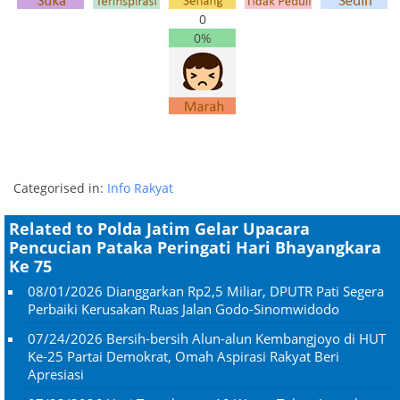
0
0%
Categorised in:
Info Rakyat
Related to Polda Jatim Gelar Upacara
Pencucian Pataka Peringati Hari Bhayangkara
Ke 75
08/01/2026
Dianggarkan Rp2,5 Miliar, DPUTR Pati Segera
Perbaiki Kerusakan Ruas Jalan Godo-Sinomwidodo
07/24/2026
Bersih-bersih Alun-alun Kembangjoyo di HUT
Ke-25 Partai Demokrat, Omah Aspirasi Rakyat Beri
Apresiasi