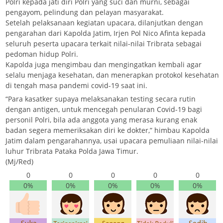
Polri kepada jati diri Polri yang suci dan murni, sebagai
pengayom, pelindung dan pelayan masyarakat.
Setelah pelaksanaan kegiatan upacara, dilanjutkan dengan
pengarahan dari Kapolda Jatim, Irjen Pol Nico Afinta kepada
seluruh peserta upacara terkait nilai-nilai Tribrata sebagai
pedoman hidup Polri.
Kapolda juga mengimbau dan mengingatkan kembali agar
selalu menjaga kesehatan, dan menerapkan protokol kesehatan
di tengah masa pandemi covid-19 saat ini.
“Para kasatker supaya melaksanakan testing secara rutin
dengan antigen, untuk mencegah penularan Covid-19 bagi
personil Polri, bila ada anggota yang merasa kurang enak
badan segera memeriksakan diri ke dokter,” himbau Kapolda
Jatim dalam pengarahannya, usai upacara pemuliaan nilai-nilai
luhur Tribrata Pataka Polda Jawa Timur.
(Mj/Red)
0
0
0
0
0
0%
0%
0%
0%
0%