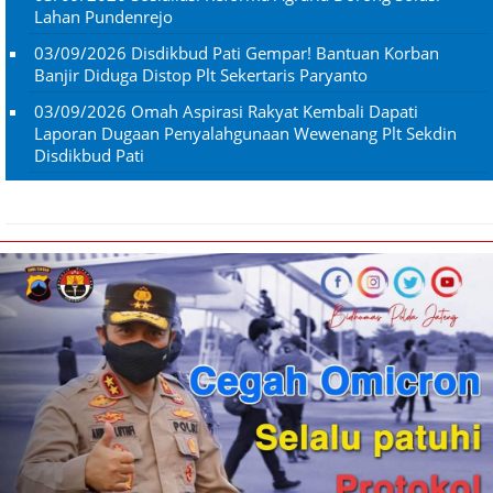
Lahan Pundenrejo
03/09/2026
Disdikbud Pati Gempar! Bantuan Korban
Banjir Diduga Distop Plt Sekertaris Paryanto
03/09/2026
Omah Aspirasi Rakyat Kembali Dapati
Laporan Dugaan Penyalahgunaan Wewenang Plt Sekdin
Disdikbud Pati