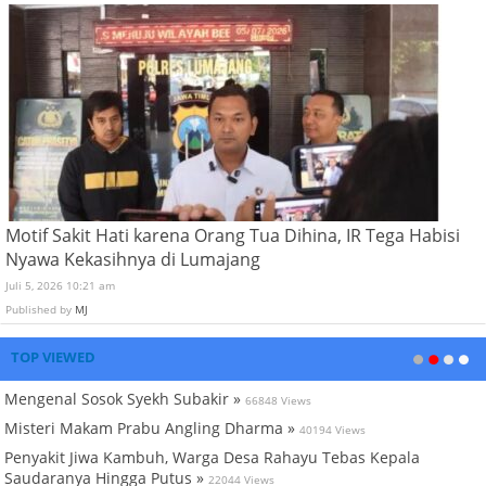
Motif Sakit Hati karena Orang Tua Dihina, IR Tega Habisi
Nyawa Kekasihnya di Lumajang
Juli 5, 2026 10:21 am
Published by
MJ
TOP VIEWED
Mengenal Sosok Syekh Subakir »
66848 Views
Misteri Makam Prabu Angling Dharma »
40194 Views
Penyakit Jiwa Kambuh, Warga Desa Rahayu Tebas Kepala
Saudaranya Hingga Putus »
22044 Views