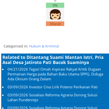
0
0%
Categorised in:
Hukum & Kriminal
Related to Ditantang Suami Mantan Istri, Pria
Asal Desa Jatiroto Pati Bacok Suaminya
04/21/2026
Tegas! Omah Aspirasi Rakyat Kritik Dugaan
Permainan Harga pada Bahan Baku Utama SPPG, Diduga
Ada Oknum Orang Dalam
03/09/2026
Investor Cina Lirik Potensi Perikanan Pati
03/09/2026
Sosialiasi Reforma Agraria Dorong Solusi
Lahan Pundenrejo
03/09/2026
Sosialiasi Reforma Agraria Dorong Solusi