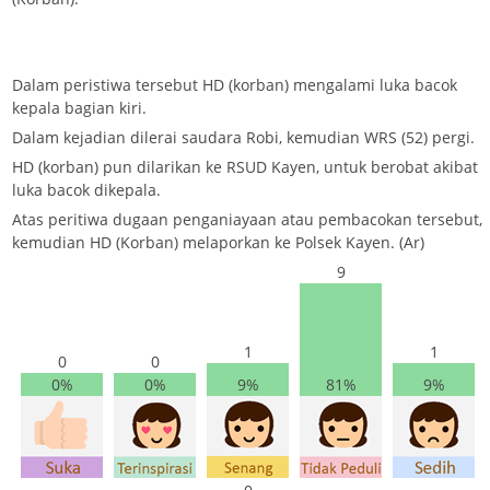
Dalam peristiwa tersebut HD (korban) mengalami luka bacok
kepala bagian kiri.
Dalam kejadian dilerai saudara Robi, kemudian WRS (52) pergi.
HD (korban) pun dilarikan ke RSUD Kayen, untuk berobat akibat
luka bacok dikepala.
Atas peritiwa dugaan penganiayaan atau pembacokan tersebut,
kemudian HD (Korban) melaporkan ke Polsek Kayen. (Ar)
9
1
1
0
0
0%
0%
9%
81%
9%