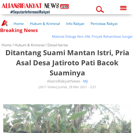
Sunday, 09-08-2026
12:32:03 pm
Home
Hukum & Kriminal
Info Rakyat
Peristiwa Rakyat
Breaking News
Kuliner Rakyat
Wisata Rakyat
Opini Rakyat
Pemerintahan
Pendidikan
Kesehatan
Material Diduga Non-SNI, Proyek Rehanilitasi Sungai di D
Home /
Hukum & Kriminal
/ Detail berita
Ditantang Suami Mantan Istri, Pria
Asal Desa Jatiroto Pati Bacok
Suaminya
AliansiRakyatNews -
MJ
(2611 Views) Jumat, 28 Mei 2021 - 3:21