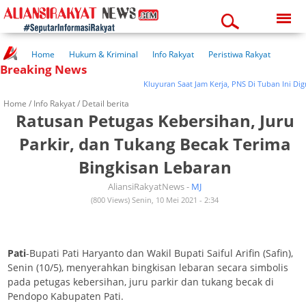
Monday, 10-08-2026
08:42:15 pm
Home
Hukum & Kriminal
Info Rakyat
Peristiwa Rakyat
Breaking News
Kuliner Rakyat
Wisata Rakyat
Opini Rakyat
Pemerintahan
Pendidikan
Kesehatan
Kluyuran Saat Jam Kerja, PNS Di Tuban Ini Digr
Home /
Info Rakyat
/ Detail berita
Ratusan Petugas Kebersihan, Juru
Parkir, dan Tukang Becak Terima
Bingkisan Lebaran
AliansiRakyatNews -
MJ
(800 Views) Senin, 10 Mei 2021 - 2:34
Pati
-Bupati Pati Haryanto dan Wakil Bupati Saiful Arifin (Safin),
Senin (10/5), menyerahkan bingkisan lebaran secara simbolis
pada petugas kebersihan, juru parkir dan tukang becak di
Pendopo Kabupaten Pati.