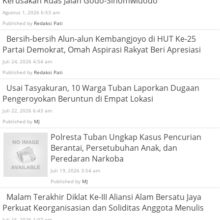
Kerusakan Ruas Jalan Godo-Sinomwidodo
Agustus 1, 2026 6:53 am
Published by
Redaksi Pati
Bersih-bersih Alun-alun Kembangjoyo di HUT Ke-25
Partai Demokrat, Omah Aspirasi Rakyat Beri Apresiasi
Juli 24, 2026 4:54 am
Published by
Redaksi Pati
Usai Tasyakuran, 10 Warga Tuban Laporkan Dugaan
Pengeroyokan Beruntun di Empat Lokasi
Juli 22, 2026 6:43 am
Published by
MJ
Polresta Tuban Ungkap Kasus Pencurian
Berantai, Persetubuhan Anak, dan
Peredaran Narkoba
Juli 19, 2026 3:54 am
Published by
MJ
Malam Terakhir Diklat Ke-III Aliansi Alam Bersatu Jaya
Perkuat Keorganisasian dan Soliditas Anggota Menulis
Juli 16, 2026 1:07 pm