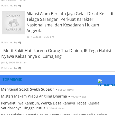
Published by
MJ
Aliansi Alam Bersatu Jaya Gelar Diklat Ke-III di
Telaga Sarangan, Perkuat Karakter,
Nasionalisme, dan Kesadaran Hukum
Anggota
Juli 15, 2026 10:33 am
Published by
MJ
Motif Sakit Hati karena Orang Tua Dihina, IR Tega Habisi
Nyawa Kekasihnya di Lumajang
Juli 5, 2026 10:21 am
Published by
MJ
TOP VIEWED
Mengenal Sosok Syekh Subakir »
66853 Views
Misteri Makam Prabu Angling Dharma »
40200 Views
Penyakit Jiwa Kambuh, Warga Desa Rahayu Tebas Kepala
Saudaranya Hingga Putus »
22046 Views
Kejar Pelaku Sampai Papua, Team Buser Pati Kembali Ungkap