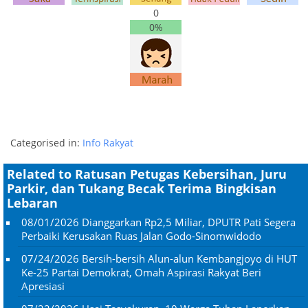
0
0%
Categorised in:
Info Rakyat
Related to Ratusan Petugas Kebersihan, Juru
Parkir, dan Tukang Becak Terima Bingkisan
Lebaran
08/01/2026
Dianggarkan Rp2,5 Miliar, DPUTR Pati Segera
Perbaiki Kerusakan Ruas Jalan Godo-Sinomwidodo
07/24/2026
Bersih-bersih Alun-alun Kembangjoyo di HUT
Ke-25 Partai Demokrat, Omah Aspirasi Rakyat Beri
Apresiasi