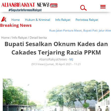
Saturday, 08-08-2026
01:28:28 am
Home
Hukum & Kriminal
Info Rakyat
Peristiwa Rakyat
Breaking News
Kuliner Rakyat
Wisata Rakyat
Opini Rakyat
Pemerintahan
Pendidikan
Kesehatan
Ruas Jalan Pantura Macet, Bupati Pati: Jalur Altern
Home /
Info Rakyat
/ Detail berita
Bupati Sesalkan Oknum Kades dan
Cakades Terjaring Razia PPKM
AliansiRakyatNews -
MJ
(913 Views) Jumat, 30 April 2021 - 11:21