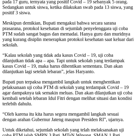
pada 17 guru, ternyata yang positif Covid – 19 sebanyak 5 orang.
Sedangkan untuk siswa, ketika dilakukan swab pada 13 siswa, yang
positif 3 siswa.
Meskipun demikian, Bupati mengakui bahwa secara sarana
prasarana, protokol kesehatan di sejumlah penyelenggara uji coba
PTM sudah sangat bagus dan memadai. Hanya guru dan muridnya
yang kurang disiplin menerapkan protokol kesehatan saat keluar dari
sekolah.
“Kalau sekolah yang tidak ada kasus Covid – 19, uji coba
dilanjutkan tidak apa – apa. Tapi untuk sekolah yang terdampak
kasus Covid – 19, maka harus dihentikan sementara. Dan akan
dilanjutkan lagi setelah lebaran”, jelas Haryanto.
Bupati pun terpaksa mengambil langkah untuk menghentikan
pelaksanaan uji coba PTM di sekolah yang terdampak Covid – 19
agar dampaknya tak semakin meluas. Dan akan dilanjutkan uji coba
kembali setelah lebaran Idul Fitri dengan melihat situasi dan kondisi
terlebih dahulu.
“Oleh karena itu kita harus segera mengambil langkah sesuai
dengan arahan Gubernur Jateng maupun Presiden RI”, ujarnya.
Untuk diketahui, sejumlah sekolah yang telah melaksanakan uji
coba PTM ialah SMPN 3 Pati, MTsN Winong, SMAN 1 Pati,