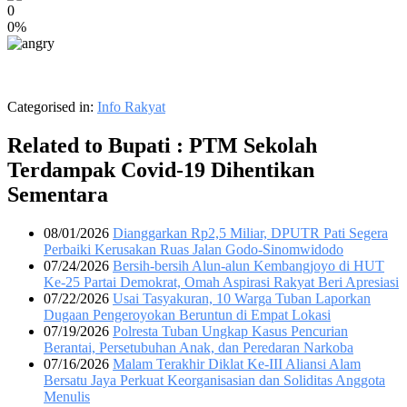
0
0%
Categorised in:
Info Rakyat
Related to Bupati : PTM Sekolah
Terdampak Covid-19 Dihentikan
Sementara
08/01/2026
Dianggarkan Rp2,5 Miliar, DPUTR Pati Segera
Perbaiki Kerusakan Ruas Jalan Godo-Sinomwidodo
07/24/2026
Bersih-bersih Alun-alun Kembangjoyo di HUT
Ke-25 Partai Demokrat, Omah Aspirasi Rakyat Beri Apresiasi
07/22/2026
Usai Tasyakuran, 10 Warga Tuban Laporkan
Dugaan Pengeroyokan Beruntun di Empat Lokasi
07/19/2026
Polresta Tuban Ungkap Kasus Pencurian
Berantai, Persetubuhan Anak, dan Peredaran Narkoba
07/16/2026
Malam Terakhir Diklat Ke-III Aliansi Alam
Bersatu Jaya Perkuat Keorganisasian dan Soliditas Anggota
Menulis