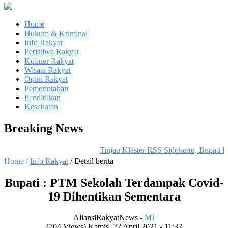
Home
Hukum & Kriminal
Info Rakyat
Peristiwa Rakyat
Kuliner Rakyat
Wisata Rakyat
Opini Rakyat
Pemerintahan
Pendidikan
Kesehatan
Breaking News
Tinjau Klaster RSS Sidokerto, Bupati P
Home /
Info Rakyat
/ Detail berita
Bupati : PTM Sekolah Terdampak Covid-
19 Dihentikan Sementara
AliansiRakyatNews -
MJ
(704 Views) Kamis, 22 April 2021 - 11:37