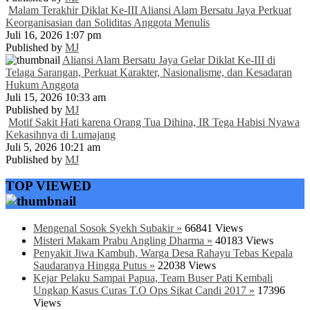
Malam Terakhir Diklat Ke-III Aliansi Alam Bersatu Jaya Perkuat
Keorganisasian dan Soliditas Anggota Menulis
Juli 16, 2026 1:07 pm
Published by
MJ
Aliansi Alam Bersatu Jaya Gelar Diklat Ke-III di
Telaga Sarangan, Perkuat Karakter, Nasionalisme, dan Kesadaran
Hukum Anggota
Juli 15, 2026 10:33 am
Published by
MJ
Motif Sakit Hati karena Orang Tua Dihina, IR Tega Habisi Nyawa
Kekasihnya di Lumajang
Juli 5, 2026 10:21 am
Published by
MJ
TOP VIEWED
Mengenal Sosok Syekh Subakir »
66841 Views
Misteri Makam Prabu Angling Dharma »
40183 Views
Penyakit Jiwa Kambuh, Warga Desa Rahayu Tebas Kepala
Saudaranya Hingga Putus »
22038 Views
Kejar Pelaku Sampai Papua, Team Buser Pati Kembali
Ungkap Kasus Curas T.O Ops Sikat Candi 2017 »
17396
Views