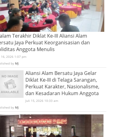
lam Terakhir Diklat Ke-III Aliansi Alam
ersatu Jaya Perkuat Keorganisasian dan
oliditas Anggota Menulis
i 16, 2026 1:07 pm
blished by
MJ
Aliansi Alam Bersatu Jaya Gelar
Diklat Ke-III di Telaga Sarangan,
Perkuat Karakter, Nasionalisme,
dan Kesadaran Hukum Anggota
Juli 15, 2026 10:33 am
blished by
MJ