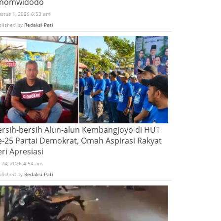
inomwidodo
ustus 1, 2026 6:53 am
blished by
Redaksi Pati
ersih-bersih Alun-alun Kembangjoyo di HUT
e-25 Partai Demokrat, Omah Aspirasi Rakyat
ri Apresiasi
i 24, 2026 4:54 am
blished by
Redaksi Pati