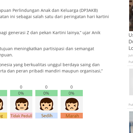
mpuan Perlindungan Anak dan Keluarga (DP3AKB)
an ini sebagai salah satu dari peringatan hari kartini
i generasi Z dan pekan Kartini lainya,” ujar Anik
U
D
L
tujuan meningkatkan partisipasi dan semangat
mpuan.
Jul
Pu
nesia yang berkualitas unggul berdaya saing dan
rta dan peran pribadi mandiri maupun organisasi,”
0
0
0
0%
0%
0%
Pu