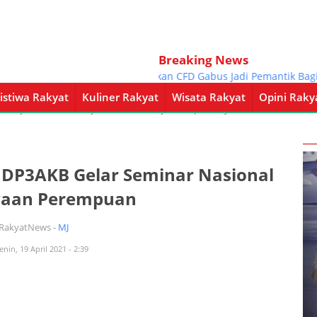
Breaking News
Henggar Harapkan CFD Gabus Jadi Pemantik Bagi Kec
istiwa Rakyat
Kuliner Rakyat
Wisata Rakyat
Opini Raky
a Rakyat
Kuliner Rakyat
Wisata Rakyat
Opini Rakyat
Pemerintahan
, DP3AKB Gelar Seminar Nasional
aan Perempuan
iRakyatNews -
MJ
enin, 19 April 2021 - 2:39