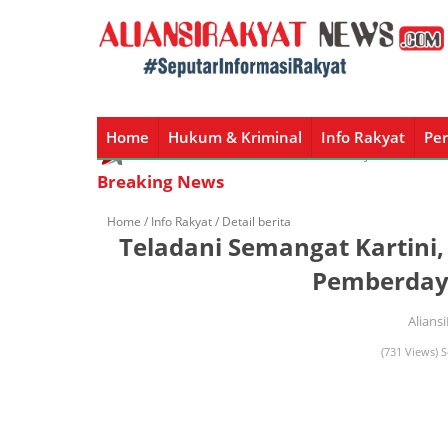
Home
Hukum & Kriminal
Info Rakyat
Per
Home
Hukum & Kriminal
Info Rakyat
Peristiw
Breaking News
Home /
Info Rakyat
/ Detail berita
Teladani Semangat Kartini
Pemberday
Alians
(731 Views) S