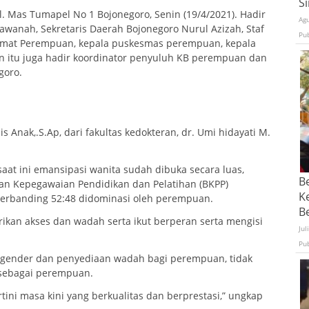
S
l. Mas Tumapel No 1 Bojonegoro, Senin (19/4/2021). Hadir
Ag
wanah, Sekretaris Daerah Bojonegoro Nurul Azizah, Staf
Pu
Camat Perempuan, kepala puskesmas perempuan, kepala
 itu juga hadir koordinator penyuluh KB perempuan dan
goro.
Anak,.S.Ap, dari fakultas kedokteran, dr. Umi hidayati M.
aat ini emansipasi wanita sudah dibuka secara luas,
B
dan Kepegawaian Pendidikan dan Pelatihan (BKPP)
K
berbanding 52:48 didominasi oleh perempuan.
Be
ikan akses dan wadah serta ikut berperan serta mengisi
Jul
Pu
gender dan penyediaan wadah bagi perempuan, tidak
sebagai perempuan.
rtini masa kini yang berkualitas dan berprestasi,” ungkap