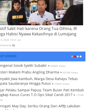
tif Sakit Hati karena Orang Tua Dihina, IR
ega Habisi Nyawa Kekasihnya di Lumajang
i 5, 2026 10:21 am
blished by
MJ
OP VIEWED
ngenal Sosok Syekh Subakir »
66845 Views
steri Makam Prabu Angling Dharma »
40188 Views
nyakit Jiwa Kambuh, Warga Desa Rahayu Tebas
pala Saudaranya Hingga Putus »
22042 Views
jar Pelaku Sampai Papua, Team Buser Pati Kembali
gkap Kasus Curas T.O Ops Sikat Candi 2017 »
17398
ews
ringati May Day, Seribu Orang Dari APBJ Lakukan