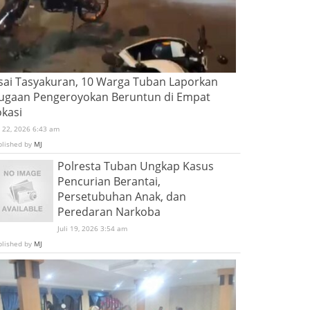
sai Tasyakuran, 10 Warga Tuban Laporkan
ugaan Pengeroyokan Beruntun di Empat
okasi
i 22, 2026 6:43 am
blished by
MJ
Polresta Tuban Ungkap Kasus
Pencurian Berantai,
Persetubuhan Anak, dan
Peredaran Narkoba
Juli 19, 2026 3:54 am
blished by
MJ