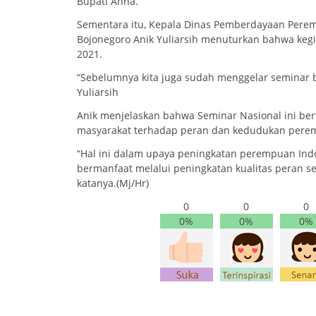
Bupati Anna.
Sementara itu, Kepala Dinas Pemberdayaan Pere
Bojonegoro Anik Yuliarsih menuturkan bahwa kegiat
2021.
“Sebelumnya kita juga sudah menggelar seminar bag
Yuliarsih
Anik menjelaskan bahwa Seminar Nasional ini ber
masyarakat terhadap peran dan kedudukan pere
“Hal ini dalam upaya peningkatan perempuan Indo
bermanfaat melalui peningkatan kualitas peran se
katanya.(Mj/Hr)
0
0
0
0%
0%
0%