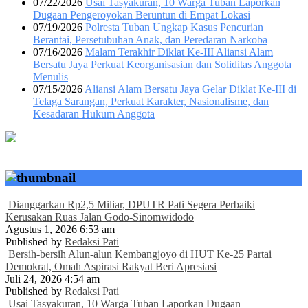
07/22/2026
Usai Tasyakuran, 10 Warga Tuban Laporkan
Dugaan Pengeroyokan Beruntun di Empat Lokasi
07/19/2026
Polresta Tuban Ungkap Kasus Pencurian
Berantai, Persetubuhan Anak, dan Peredaran Narkoba
07/16/2026
Malam Terakhir Diklat Ke-III Aliansi Alam
Bersatu Jaya Perkuat Keorganisasian dan Soliditas Anggota
Menulis
07/15/2026
Aliansi Alam Bersatu Jaya Gelar Diklat Ke-III di
Telaga Sarangan, Perkuat Karakter, Nasionalisme, dan
Kesadaran Hukum Anggota
Dianggarkan Rp2,5 Miliar, DPUTR Pati Segera Perbaiki
Kerusakan Ruas Jalan Godo-Sinomwidodo
Agustus 1, 2026 6:53 am
Published by
Redaksi Pati
Bersih-bersih Alun-alun Kembangjoyo di HUT Ke-25 Partai
Demokrat, Omah Aspirasi Rakyat Beri Apresiasi
Juli 24, 2026 4:54 am
Published by
Redaksi Pati
Usai Tasyakuran, 10 Warga Tuban Laporkan Dugaan