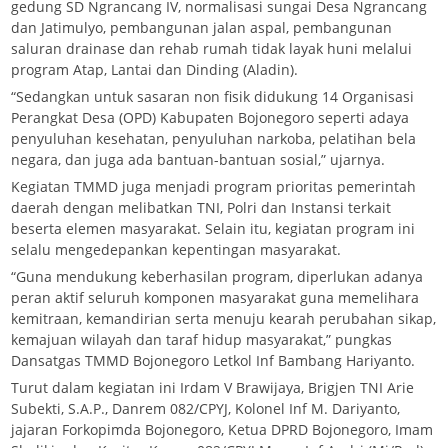
gedung SD Ngrancang IV, normalisasi sungai Desa Ngrancang
dan Jatimulyo, pembangunan jalan aspal, pembangunan
saluran drainase dan rehab rumah tidak layak huni melalui
program Atap, Lantai dan Dinding (Aladin).
“Sedangkan untuk sasaran non fisik didukung 14 Organisasi
Perangkat Desa (OPD) Kabupaten Bojonegoro seperti adaya
penyuluhan kesehatan, penyuluhan narkoba, pelatihan bela
negara, dan juga ada bantuan-bantuan sosial,” ujarnya.
Kegiatan TMMD juga menjadi program prioritas pemerintah
daerah dengan melibatkan TNI, Polri dan Instansi terkait
beserta elemen masyarakat. Selain itu, kegiatan program ini
selalu mengedepankan kepentingan masyarakat.
“Guna mendukung keberhasilan program, diperlukan adanya
peran aktif seluruh komponen masyarakat guna memelihara
kemitraan, kemandirian serta menuju kearah perubahan sikap,
kemajuan wilayah dan taraf hidup masyarakat,” pungkas
Dansatgas TMMD Bojonegoro Letkol Inf Bambang Hariyanto.
Turut dalam kegiatan ini Irdam V Brawijaya, Brigjen TNI Arie
Subekti, S.A.P., Danrem 082/CPYJ, Kolonel Inf M. Dariyanto,
jajaran Forkopimda Bojonegoro, Ketua DPRD Bojonegoro, Imam