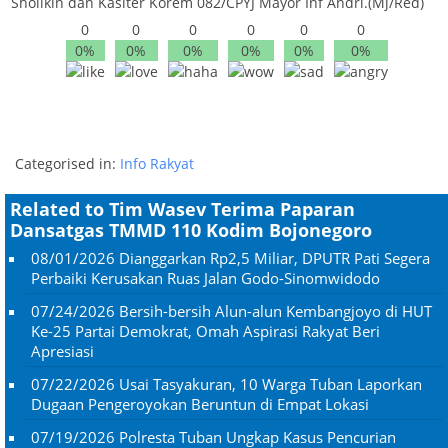
Sholikin dan Kasiter Korem 082/CPYJ Mayor Inf Andri.(Mj/Red)
0
0
0
0
0
0
0%
0%
0%
0%
0%
0%
Categorised in:
Info Rakyat
Related to Tim Wasev Terima Paparan
Dansatgas TMMD 110 Kodim Bojonegoro
08/01/2026
Dianggarkan Rp2,5 Miliar, DPUTR Pati Segera
Perbaiki Kerusakan Ruas Jalan Godo-Sinomwidodo
07/24/2026
Bersih-bersih Alun-alun Kembangjoyo di HUT
Ke-25 Partai Demokrat, Omah Aspirasi Rakyat Beri
Apresiasi
07/22/2026
Usai Tasyakuran, 10 Warga Tuban Laporkan
Dugaan Pengeroyokan Beruntun di Empat Lokasi
07/19/2026
Polresta Tuban Ungkap Kasus Pencurian