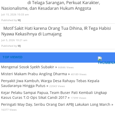
di Telaga Sarangan, Perkuat Karakter,
Nasionalisme, dan Kesadaran Hukum Anggota
Juli 15, 2026 10:33 am
Published by
MJ
Motif Sakit Hati karena Orang Tua Dihina, IR Tega Habisi
Nyawa Kekasihnya di Lumajang
Juli 5, 2026 10:21 am
Published by
MJ
TOP VIEWED
Mengenal Sosok Syekh Subakir »
66846 Views
Misteri Makam Prabu Angling Dharma »
40189 Views
Penyakit Jiwa Kambuh, Warga Desa Rahayu Tebas Kepala
Saudaranya Hingga Putus »
22043 Views
Kejar Pelaku Sampai Papua, Team Buser Pati Kembali Ungkap
Kasus Curas T.O Ops Sikat Candi 2017 »
17399 Views
Peringati May Day, Seribu Orang Dari APBJ Lakukan Long March »
16377 Views