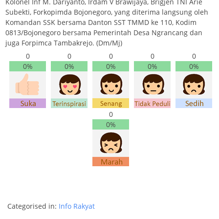
Kolonel Inf M. Dariyanto, Irdam V Brawijaya, Brigjen TNI Arie
Subekti, Forkopimda Bojonegoro, yang diterima langsung oleh
Komandan SSK bersama Danton SST TMMD ke 110, Kodim
0813/Bojonegoro bersama Pemerintah Desa Ngrancang dan
juga Forpimca Tambakrejo. (Dm/Mj)
0
0
0
0
0
0%
0%
0%
0%
0%
0
0%
Categorised in:
Info Rakyat