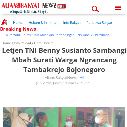
Thursday, 06-08-2026
08:45:47 pm
Home
Hukum & Kriminal
Info Rakyat
Peristiwa Rakyat
Breaking News
Kuliner Rakyat
Wisata Rakyat
Opini Rakyat
Pemerintahan
Pendidikan
Kesehatan
 Personil Polres Blora Amankan Pertandingan Persikaba VS Persiharjo
Home /
Info Rakyat
/ Detail berita
Letjen TNI Benny Susianto Sambangi
Mbah Surati Warga Ngrancang
Tambakrejo Bojonegoro
AliansiRakyatNews -
MJ
(785 Views) Jumat, 19 Maret 2021 - 9:15