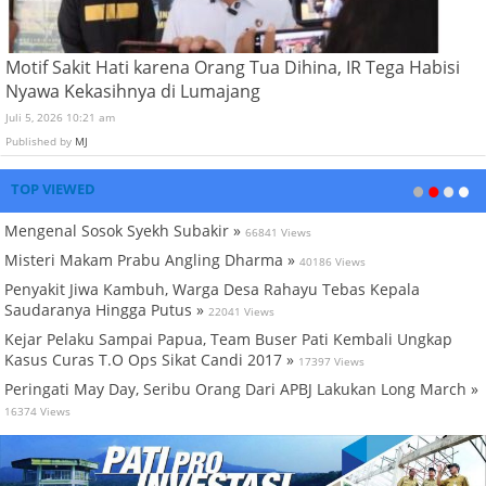
Motif Sakit Hati karena Orang Tua Dihina, IR Tega Habisi
Nyawa Kekasihnya di Lumajang
Juli 5, 2026 10:21 am
Published by
MJ
TOP VIEWED
Mengenal Sosok Syekh Subakir »
66841 Views
Misteri Makam Prabu Angling Dharma »
40186 Views
Penyakit Jiwa Kambuh, Warga Desa Rahayu Tebas Kepala
Saudaranya Hingga Putus »
22041 Views
Kejar Pelaku Sampai Papua, Team Buser Pati Kembali Ungkap
Kasus Curas T.O Ops Sikat Candi 2017 »
17397 Views
Peringati May Day, Seribu Orang Dari APBJ Lakukan Long March »
16374 Views