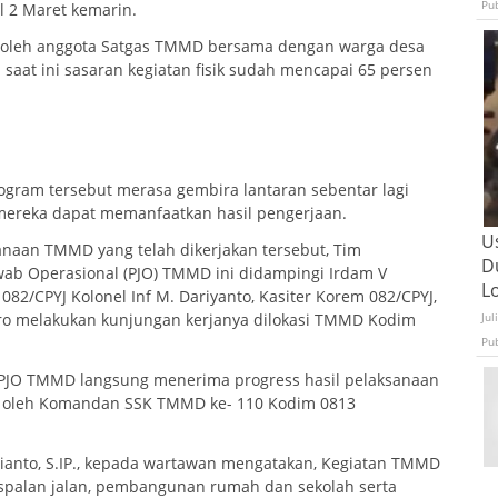
Pu
l 2 Maret kemarin.
k oleh anggota Satgas TMMD bersama dengan warga desa
 saat ini sasaran kegiatan fisik sudah mencapai 65 persen
ogram tersebut merasa gembira lantaran sebentar lagi
 mereka dapat memanfaatkan hasil pengerjaan.
U
anaan TMMD yang telah dikerjakan tersebut, Tim
D
ab Operasional (PJO) TMMD ini didampingi Irdam V
L
m 082/CPYJ Kolonel Inf M. Dariyanto, Kasiter Korem 082/CPYJ,
Jul
oro melakukan kunjungan kerjanya dilokasi TMMD Kodim
Pu
v PJO TMMD langsung menerima progress hasil pelaksanaan
i oleh Komandan SSK TMMD ke- 110 Kodim 0813
sianto, S.IP., kepada wartawan mengatakan, Kegiatan TMMD
aspalan jalan, pembangunan rumah dan sekolah serta