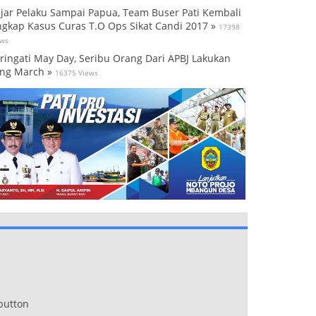
jar Pelaku Sampai Papua, Team Buser Pati Kembali
gkap Kasus Curas T.O Ops Sikat Candi 2017 »
17398
ews
ringati May Day, Seribu Orang Dari APBJ Lakukan
ng March »
16375 Views