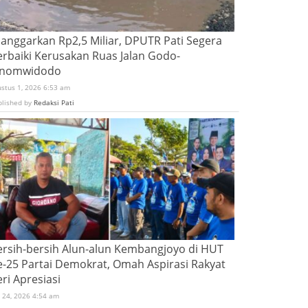
ianggarkan Rp2,5 Miliar, DPUTR Pati Segera
erbaiki Kerusakan Ruas Jalan Godo-
inomwidodo
ustus 1, 2026 6:53 am
blished by
Redaksi Pati
ersih-bersih Alun-alun Kembangjoyo di HUT
e-25 Partai Demokrat, Omah Aspirasi Rakyat
ri Apresiasi
i 24, 2026 4:54 am