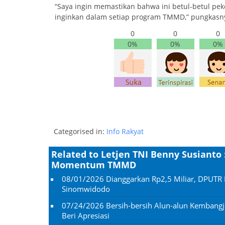
“Saya ingin memastikan bahwa ini betul-betul pek
inginkan dalam setiap program TMMD,” pungkasn
0
0
0
0%
0%
0%
Categorised in:
Info Rakyat
Related to Letjen TNI Benny Susiant
Momentum TMMD
08/01/2026
Dianggarkan Rp2,5 Miliar, DPUTR 
Sinomwidodo
07/24/2026
Bersih-bersih Alun-alun Kembangj
Beri Apresiasi