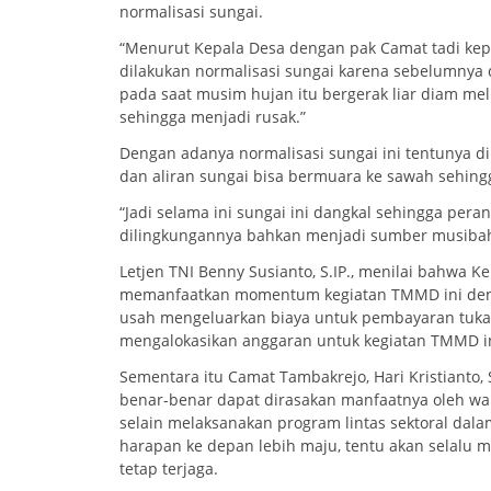
normalisasi sungai.
“Menurut Kepala Desa dengan pak Camat tadi kep
dilakukan normalisasi sungai karena sebelumnya d
pada saat musim hujan itu bergerak liar diam m
sehingga menjadi rusak.”
Dengan adanya normalisasi sungai ini tentunya d
dan aliran sungai bisa bermuara ke sawah sehingg
“Jadi selama ini sungai ini dangkal sehingga pera
dilingkungannya bahkan menjadi sumber musibah
Letjen TNI Benny Susianto, S.IP., menilai bahwa 
memanfaatkan momentum kegiatan TMMD ini den
usah mengeluarkan biaya untuk pembayaran tukan
mengalokasikan anggaran untuk kegiatan TMMD ini
Sementara itu Camat Tambakrejo, Hari Kristianto
benar-benar dapat dirasakan manfaatnya oleh w
selain melaksanakan program lintas sektoral da
harapan ke depan lebih maju, tentu akan selalu 
tetap terjaga.