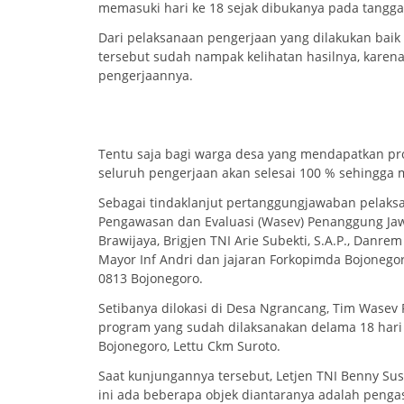
memasuki hari ke 18 sejak dibukanya pada tangga
Dari pelaksanaan pengerjaan yang dilakukan bai
tersebut sudah nampak kelihatan hasilnya, karena
pengerjaannya.
Tentu saja bagi warga desa yang mendapatkan pr
seluruh pengerjaan akan selesai 100 % sehingga
Sebagai tindaklanjut pertanggungjawaban pelaks
Pengawasan dan Evaluasi (Wasev) Penanggung Jaw
Brawijaya, Brigjen TNI Arie Subekti, S.A.P., Danre
Mayor Inf Andri dan jajaran Forkopimda Bojoneg
0813 Bojonegoro.
Setibanya dilokasi di Desa Ngrancang, Tim Wase
program yang sudah dilaksanakan delama 18 har
Bojonegoro, Lettu Ckm Suroto.
Saat kunjungannya tersebut, Letjen TNI Benny Su
ini ada beberapa objek diantaranya adalah peng