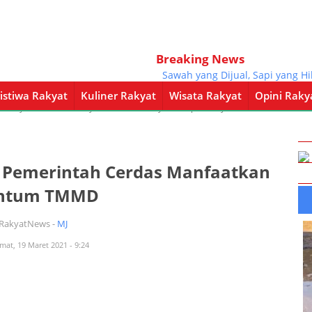
Breaking News
Sawah yang Dijual, Sapi yang Hilan
istiwa Rakyat
Kuliner Rakyat
Wisata Rakyat
Opini Raky
a Rakyat
Kuliner Rakyat
Wisata Rakyat
Opini Rakyat
Pemerintahan
 : Pemerintah Cerdas Manfaatkan
ntum TMMD
iRakyatNews -
MJ
umat, 19 Maret 2021 - 9:24