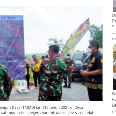
D
P
S
Ag
Pu
B
K
Be
ngun Desa (TMMD) ke- 110 tahun 2021 di Desa
Jul
Kabupaten Bojonegoro hari ini, Kamis (18/3/21) sudah