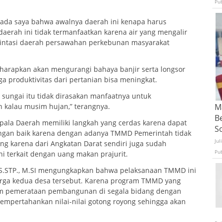
Pu
ada saya bahwa awalnya daerah ini kenapa harus
aerah ini tidak termanfaatkan karena air yang mengalir
elintasi daerah persawahan perkebunan masyarakat
iharapkan akan mengurangi bahaya banjir serta longsor
a produktivitas dari pertanian bisa meningkat.
n sungai itu tidak dirasakan manfaatnya untuk
Ma
 kalau musim hujan,” terangnya.
B
Kepala Daerah memiliki langkah yang cerdas karena dapat
S
gan baik karena dengan adanya TMMD Pemerintah tidak
Jul
g karena dari Angkatan Darat sendiri juga sudah
Pu
 terkait dengan uang makan prajurit.
, S.STP., M.SI mengungkapkan bahwa pelaksanaan TMMD ini
arga kedua desa tersebut. Karena program TMMD yang
lam pemerataan pembangunan di segala bidang dengan
mempertahankan nilai-nilai gotong royong sehingga akan