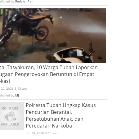
blished by
Redaksi Pati
sai Tasyakuran, 10 Warga Tuban Laporkan
ugaan Pengeroyokan Beruntun di Empat
okasi
i 22, 2026 6:43 am
blished by
MJ
Polresta Tuban Ungkap Kasus
Pencurian Berantai,
Persetubuhan Anak, dan
Peredaran Narkoba
Juli 19, 2026 3:54 am