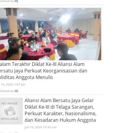
blished by
MJ
lam Terakhir Diklat Ke-III Aliansi Alam
ersatu Jaya Perkuat Keorganisasian dan
oliditas Anggota Menulis
i 16, 2026 1:07 pm
blished by
MJ
Aliansi Alam Bersatu Jaya Gelar
Diklat Ke-III di Telaga Sarangan,
Perkuat Karakter, Nasionalisme,
dan Kesadaran Hukum Anggota
Juli 15, 2026 10:33 am