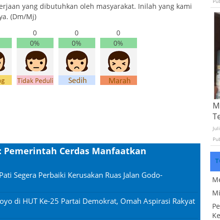
Pu
erjaan yang dibutuhkan oleh masyarakat. Inilah yang kami
ya. (Dm/Mj)
0
0
0
0%
0%
0%
Mo
T
Jul
Pu
o : Pemerintah Cerdas Manfaatkan
T
Pati Segera Perbaiki Kerusakan Ruas Jalan Godo-
Me
Mi
oyo di HUT Ke-25 Partai Demokrat, Omah Aspirasi Rakyat
Pe
Ke