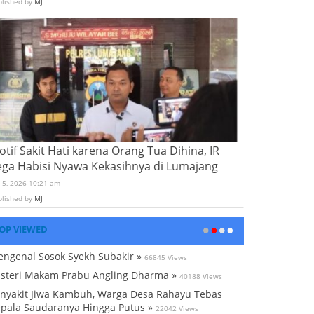
blished by
MJ
tif Sakit Hati karena Orang Tua Dihina, IR
ega Habisi Nyawa Kekasihnya di Lumajang
i 5, 2026 10:21 am
blished by
MJ
OP VIEWED
ngenal Sosok Syekh Subakir »
66845 Views
steri Makam Prabu Angling Dharma »
40188 Views
nyakit Jiwa Kambuh, Warga Desa Rahayu Tebas
pala Saudaranya Hingga Putus »
22042 Views