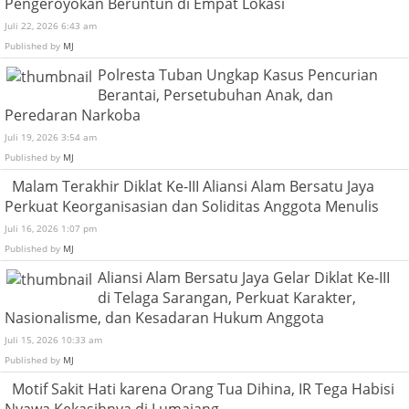
Pengeroyokan Beruntun di Empat Lokasi
Juli 22, 2026 6:43 am
Published by
MJ
Polresta Tuban Ungkap Kasus Pencurian
Berantai, Persetubuhan Anak, dan
Peredaran Narkoba
Juli 19, 2026 3:54 am
Published by
MJ
Malam Terakhir Diklat Ke-III Aliansi Alam Bersatu Jaya
Perkuat Keorganisasian dan Soliditas Anggota Menulis
Juli 16, 2026 1:07 pm
Published by
MJ
Aliansi Alam Bersatu Jaya Gelar Diklat Ke-III
di Telaga Sarangan, Perkuat Karakter,
Nasionalisme, dan Kesadaran Hukum Anggota
Juli 15, 2026 10:33 am
Published by
MJ
Motif Sakit Hati karena Orang Tua Dihina, IR Tega Habisi
Nyawa Kekasihnya di Lumajang