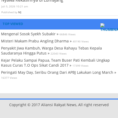
Juli 5, 2026 10:21 am
Published by
MJ
TOP VIEWED
Mengenal Sosok Syekh Subakir »
66846 Views
Misteri Makam Prabu Angling Dharma »
40190 Views
Penyakit Jiwa Kambuh, Warga Desa Rahayu Tebas Kepala
Saudaranya Hingga Putus »
22043 Views
Kejar Pelaku Sampai Papua, Team Buser Pati Kembali Ungkap
Kasus Curas T.O Ops Sikat Candi 2017 »
17399 Views
Peringati May Day, Seribu Orang Dari APBJ Lakukan Long March »
16377 Views
Copyright © 2017 Aliansi Rakyat News, All right reserved