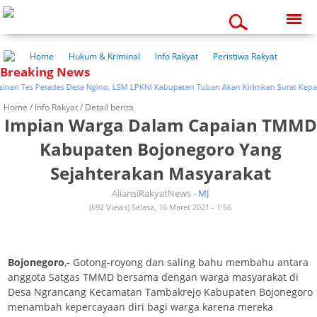
Saturday, 08-08-2026
06:34:29 am
Home
Hukum & Kriminal
Info Rakyat
Peristiwa Rakyat
Breaking News
Kuliner Rakyat
Wisata Rakyat
Opini Rakyat
Pemerintahan
Pendidikan
Kesehatan
nan Tes Perades Desa Ngino, LSM LPKNI Kabupaten Tuban Akan Kirimkan Surat Kepad
Home /
Info Rakyat
/ Detail berita
Impian Warga Dalam Capaian TMMD
Kabupaten Bojonegoro Yang
Sejahterakan Masyarakat
AliansiRakyatNews -
MJ
(692 Views) Selasa, 16 Maret 2021 - 1:56
Bojonegoro
,- Gotong-royong dan saling bahu membahu antara
anggota Satgas TMMD bersama dengan warga masyarakat di
Desa Ngrancang Kecamatan Tambakrejo Kabupaten Bojonegoro
menambah kepercayaan diri bagi warga karena mereka