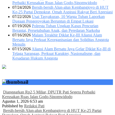
Perbaiki Kerusakan Ruas Jalan Godo-Sinomwidodo
07/24/2026
Bersih-bersih Alun-alun Kembangjoyo di HUT
Ke-25 Partai Demokrat, Omah Aspirasi Rakyat Beri Apresiasi
07/22/2026
Usai Tasyakuran, 10 Warga Tuban Laporkan
Dugaan Pengeroyokan Beruntun di Empat Lokasi
07/19/2026
Polresta Tuban Ungkap Kasus Pencurian
Berantai, Persetubuhan Anak, dan Peredaran Narkoba
07/16/2026
Malam Terakhir Diklat Ke-III Aliansi Alam
Bersatu Jaya Perkuat Keorganisasian dan Soliditas Anggota
Menulis
07/15/2026
Aliansi Alam Bersatu Jaya Gelar Diklat Ke-III di
Telaga Sarangan, Perkuat Karakter, Nasionalisme, dan
Kesadaran Hukum Anggota
Dianggarkan Rp2,5 Miliar, DPUTR Pati Segera Perbaiki
Kerusakan Ruas Jalan Godo-Sinomwidodo
Agustus 1, 2026 6:53 am
Published by
Redaksi Pati
Bersih-bersih Alun-alun Kembangjoyo di HUT Ke-25 Partai