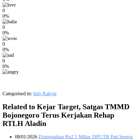
0
0%
0
0%
0
0%
0
0%
Categorised in:
Info Rakyat
Related to Kejar Target, Satgas TMMD
Bojonegoro Terus Kerjakan Rehap
RTLH Aladin
08/01/2026
Dianggarkan Rp2,5 Miliar, DPUTR Pati Segera