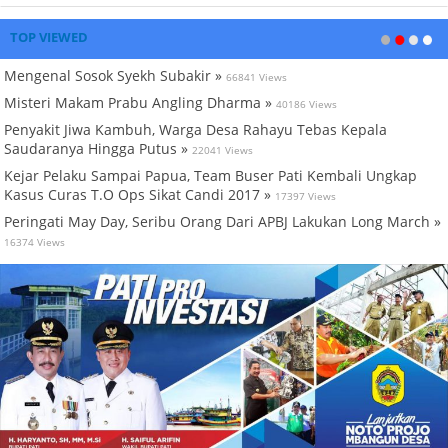
TOP VIEWED
Mengenal Sosok Syekh Subakir »
66841 Views
Misteri Makam Prabu Angling Dharma »
40186 Views
Penyakit Jiwa Kambuh, Warga Desa Rahayu Tebas Kepala
Saudaranya Hingga Putus »
22041 Views
Kejar Pelaku Sampai Papua, Team Buser Pati Kembali Ungkap
Kasus Curas T.O Ops Sikat Candi 2017 »
17397 Views
Peringati May Day, Seribu Orang Dari APBJ Lakukan Long March »
16374 Views