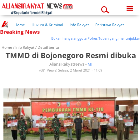
Thursday, 06-08-2026
06:29:33 pm
Home
Hukum & Kriminal
Info Rakyat
Peristiwa Rakyat
Breaking News
Kuliner Rakyat
Wisata Rakyat
Opini Rakyat
Pemerintahan
Pendidikan
Kesehatan
Bukan hanya anggota Polres Tuban yang menunjukkan keped
Home /
Info Rakyat
/ Detail berita
TMMD di Bojonegoro Resmi dibuka
AliansiRakyatNews -
MJ
(681 Views) Selasa, 2 Maret 2021 - 11:09