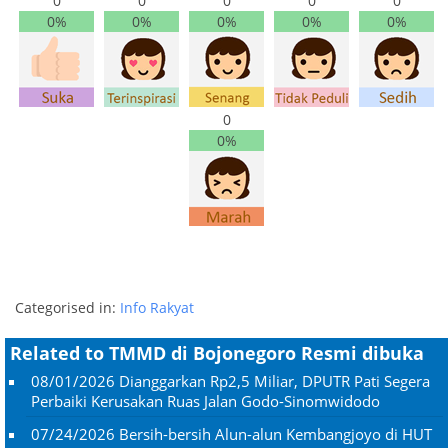
0
0
0
0
0
0%
0%
0%
0%
0%
0
0%
Categorised in:
Info Rakyat
Related to TMMD di Bojonegoro Resmi dibuka
08/01/2026
Dianggarkan Rp2,5 Miliar, DPUTR Pati Segera
Perbaiki Kerusakan Ruas Jalan Godo-Sinomwidodo
07/24/2026
Bersih-bersih Alun-alun Kembangjoyo di HUT