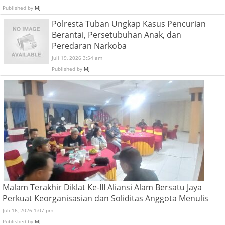
Published by
MJ
Polresta Tuban Ungkap Kasus Pencurian
Berantai, Persetubuhan Anak, dan
Peredaran Narkoba
Juli 19, 2026 3:54 am
Published by
MJ
Malam Terakhir Diklat Ke-III Aliansi Alam Bersatu Jaya
Perkuat Keorganisasian dan Soliditas Anggota Menulis
Juli 16, 2026 1:07 pm
Published by
MJ