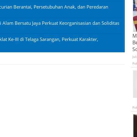
urian Berantai, Persetubuhan Anak, dan Peredaran
si Alam Bersatu Jaya Perkuat Keorganisasian dan Soliditas
Ma
lat Ke-III di Telaga Sarangan, Perkuat Karakter,
B
S
Jul
Pu
Pu