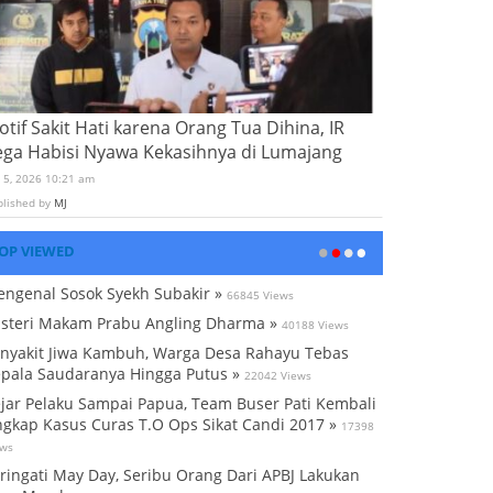
tif Sakit Hati karena Orang Tua Dihina, IR
ega Habisi Nyawa Kekasihnya di Lumajang
i 5, 2026 10:21 am
blished by
MJ
OP VIEWED
ngenal Sosok Syekh Subakir »
66845 Views
steri Makam Prabu Angling Dharma »
40188 Views
nyakit Jiwa Kambuh, Warga Desa Rahayu Tebas
pala Saudaranya Hingga Putus »
22042 Views
jar Pelaku Sampai Papua, Team Buser Pati Kembali
gkap Kasus Curas T.O Ops Sikat Candi 2017 »
17398
ews
ringati May Day, Seribu Orang Dari APBJ Lakukan