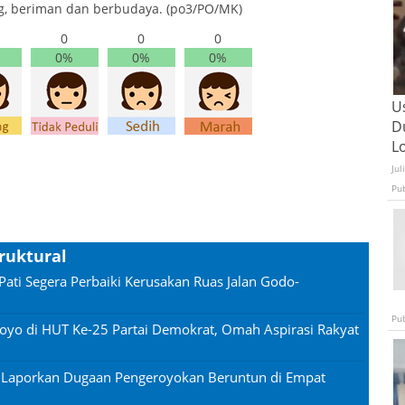
g, beriman dan berbudaya. (po3/PO/MK)
0
0
0
0%
0%
0%
U
D
L
Jul
Pu
truktural
Pati Segera Perbaiki Kerusakan Ruas Jalan Godo-
Pu
oyo di HUT Ke-25 Partai Demokrat, Omah Aspirasi Rakyat
n Laporkan Dugaan Pengeroyokan Beruntun di Empat