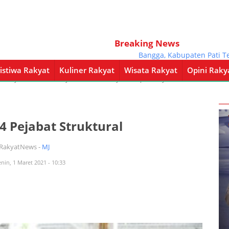
Breaking News
Bangga, Kabupaten Pati Terpil
istiwa Rakyat
Kuliner Rakyat
Wisata Rakyat
Opini Raky
a Rakyat
Kuliner Rakyat
Wisata Rakyat
Opini Rakyat
Pemerintahan
4 Pejabat Struktural
iRakyatNews -
MJ
enin, 1 Maret 2021 - 10:33