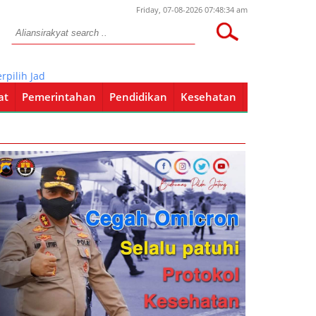
Friday, 07-08-2026 07:48:34 am
ih Jadi Tuan Rumah “Srawung Gayeng”
at
Pemerintahan
Pendidikan
Kesehatan
Pendidikan
Kesehatan