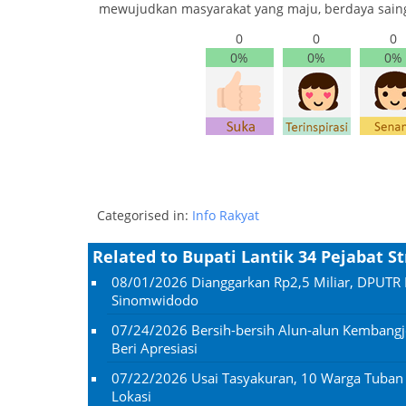
mewujudkan masyarakat yang maju, berdaya sain
0
0
0
0%
0%
0%
Categorised in:
Info Rakyat
Related to Bupati Lantik 34 Pejabat S
08/01/2026
Dianggarkan Rp2,5 Miliar, DPUTR 
Sinomwidodo
07/24/2026
Bersih-bersih Alun-alun Kembangj
Beri Apresiasi
07/22/2026
Usai Tasyakuran, 10 Warga Tuba
Lokasi