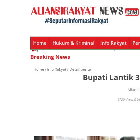
Home
Hukum & Kriminal
Info Rakyat
Per
Home
Hukum & Kriminal
Info Rakyat
Peristiw
Breaking News
Home /
Info Rakyat
/ Detail berita
Bupati Lantik 3
Alians
(730 Views) S