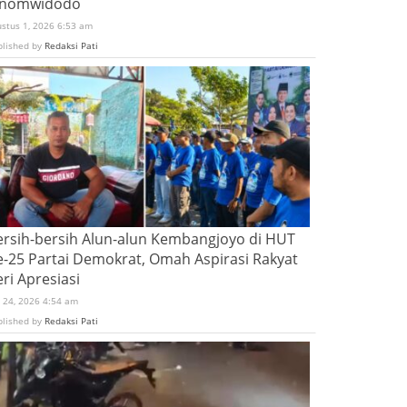
inomwidodo
ustus 1, 2026 6:53 am
blished by
Redaksi Pati
ersih-bersih Alun-alun Kembangjoyo di HUT
e-25 Partai Demokrat, Omah Aspirasi Rakyat
ri Apresiasi
i 24, 2026 4:54 am
blished by
Redaksi Pati