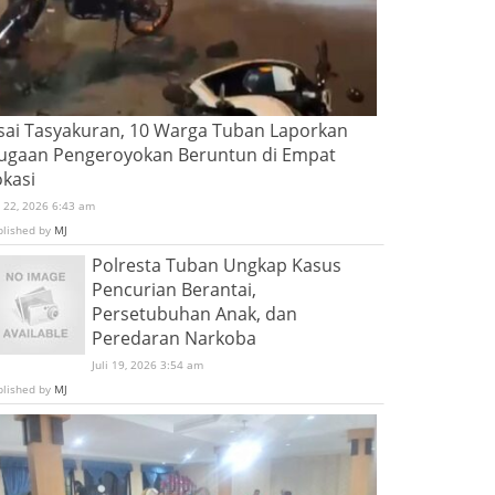
sai Tasyakuran, 10 Warga Tuban Laporkan
ugaan Pengeroyokan Beruntun di Empat
okasi
i 22, 2026 6:43 am
blished by
MJ
Polresta Tuban Ungkap Kasus
Pencurian Berantai,
Persetubuhan Anak, dan
Peredaran Narkoba
Juli 19, 2026 3:54 am
blished by
MJ