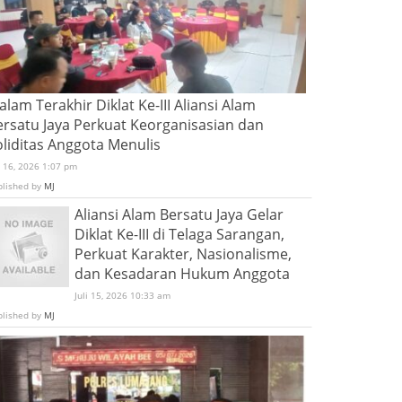
lam Terakhir Diklat Ke-III Aliansi Alam
ersatu Jaya Perkuat Keorganisasian dan
oliditas Anggota Menulis
i 16, 2026 1:07 pm
blished by
MJ
Aliansi Alam Bersatu Jaya Gelar
Diklat Ke-III di Telaga Sarangan,
Perkuat Karakter, Nasionalisme,
dan Kesadaran Hukum Anggota
Juli 15, 2026 10:33 am
blished by
MJ