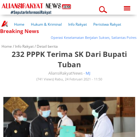
Saturday, 08-08-2026
09:04:47 am
Home
Hukum & Kriminal
Info Rakyat
Peristiwa Rakyat
Breaking News
Kuliner Rakyat
Wisata Rakyat
Opini Rakyat
Pemerintahan
Pendidikan
Kesehatan
Operasi Keselamatan Berjalan Sukses, Satlantas Polres Bojo
Home /
Info Rakyat
/ Detail berita
232 PPPK Terima SK Dari Bupati
Tuban
AliansiRakyatNews -
MJ
(741 Views) Rabu, 24 Februari 2021 - 11:50