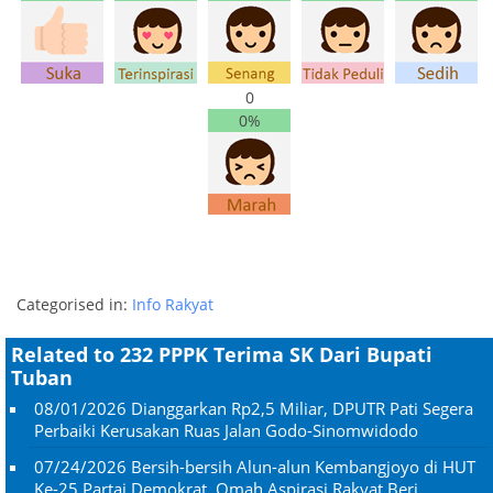
0
0%
Categorised in:
Info Rakyat
Related to 232 PPPK Terima SK Dari Bupati
Tuban
08/01/2026
Dianggarkan Rp2,5 Miliar, DPUTR Pati Segera
Perbaiki Kerusakan Ruas Jalan Godo-Sinomwidodo
07/24/2026
Bersih-bersih Alun-alun Kembangjoyo di HUT
Ke-25 Partai Demokrat, Omah Aspirasi Rakyat Beri