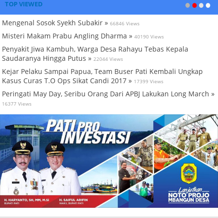
TOP VIEWED
Mengenal Sosok Syekh Subakir »
66846 Views
Misteri Makam Prabu Angling Dharma »
40190 Views
Penyakit Jiwa Kambuh, Warga Desa Rahayu Tebas Kepala
Saudaranya Hingga Putus »
22044 Views
Kejar Pelaku Sampai Papua, Team Buser Pati Kembali Ungkap
Kasus Curas T.O Ops Sikat Candi 2017 »
17399 Views
Peringati May Day, Seribu Orang Dari APBJ Lakukan Long March »
16377 Views