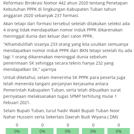
Reformasi Birokrasi Nomor 442 ahun 2020 tentang Penetapan
Kebutuhan PPPK di lingkungan Kabupaten Tuban tahun
anggaran 2020 sebanyak 237 formasi.
Akan tetapi dari formasi tersebut setelah dilakukan seleksi ada
4 orang tidak mendapatkan nomor induk PPPK dikarenakan
meninggal dunia dan keluar dari calon PPPK.
“Alhamdulillah sisanya 233 orang yang kita usulkan semuanya
mendapatkan nomor induk PPPK dari BKN tetapi setelah itu ada
lagi 1 orang dikarenakan meninggal dunia sebelum
penerimaan SK sehingga secara teknis hanya 232 yang
mendapatkan SK,” ujarnya
Untuk diketahui, selain menerima SK PPPK para peserta juga
telah menenda tangani perjanjian kerjasama antara
Pemerintah Kabupaten Tuban, serta telah dibuatkan surat
pernyataan melaksanakan tugas SPMP terhitung mulai 1
Febuari 2021.
Selain Bupati Tuban, turut hadir Wakil Bupati Tuban Noor
Nahar Hussein serta Sekertais Daerah Budi Wiyana.( DM)
0
0
0
0
0
0%
0%
0%
0%
0%