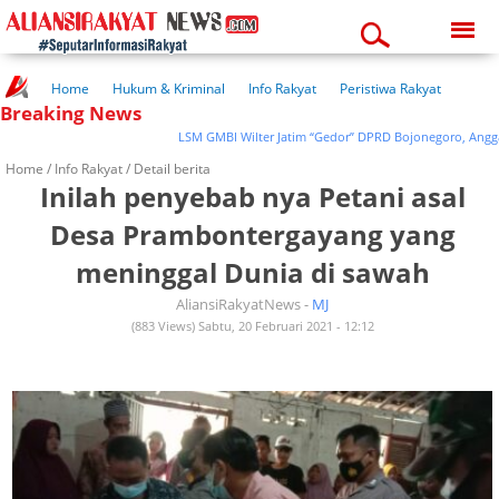
Thursday, 06-08-2026
08:43:41 pm
Home
Hukum & Kriminal
Info Rakyat
Peristiwa Rakyat
Breaking News
Kuliner Rakyat
Wisata Rakyat
Opini Rakyat
Pemerintahan
Pendidikan
Kesehatan
LSM GMBI Wilter Jatim “Gedor” DPRD Bojonegoro, Anggaran 
Home /
Info Rakyat
/ Detail berita
Inilah penyebab nya Petani asal
Desa Prambontergayang yang
meninggal Dunia di sawah
AliansiRakyatNews -
MJ
(883 Views) Sabtu, 20 Februari 2021 - 12:12