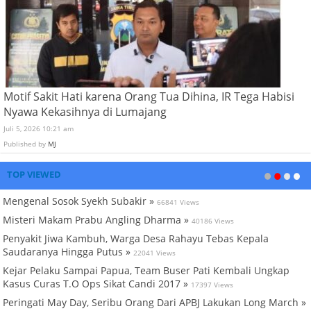
Motif Sakit Hati karena Orang Tua Dihina, IR Tega Habisi
Nyawa Kekasihnya di Lumajang
Juli 5, 2026 10:21 am
Published by
MJ
TOP VIEWED
Mengenal Sosok Syekh Subakir »
66841 Views
Misteri Makam Prabu Angling Dharma »
40186 Views
Penyakit Jiwa Kambuh, Warga Desa Rahayu Tebas Kepala
Saudaranya Hingga Putus »
22041 Views
Kejar Pelaku Sampai Papua, Team Buser Pati Kembali Ungkap
Kasus Curas T.O Ops Sikat Candi 2017 »
17397 Views
Peringati May Day, Seribu Orang Dari APBJ Lakukan Long March »