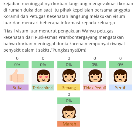
kejadian meninggal nya korban langsung mengevakuasi korban
di rumah duka dan saat itu pihak kepolisian bersama anggota
Koramil dan Petugas Kesehatan langsung melakukan visum
luar dan mencari beberapa informasi kepada keluarga
“Hasil visum luar menurut pengakuan Wahyu petugas
kesehatan dari Puskesmas Prambontergayang mengatakan
bahwa korban meninggal dunia karena mempunyai riwayat
penyakit dalam ( sakit) ,”Pungkasnya(Dm)
0
0
0
0
0
0%
0%
0%
0%
0%
0
0%