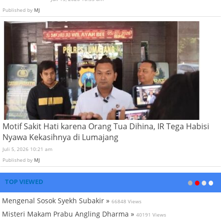
Published by
MJ
Motif Sakit Hati karena Orang Tua Dihina, IR Tega Habisi
Nyawa Kekasihnya di Lumajang
Juli 5, 2026 10:21 am
Published by
MJ
TOP VIEWED
Mengenal Sosok Syekh Subakir »
66848 Views
Misteri Makam Prabu Angling Dharma »
40191 Views