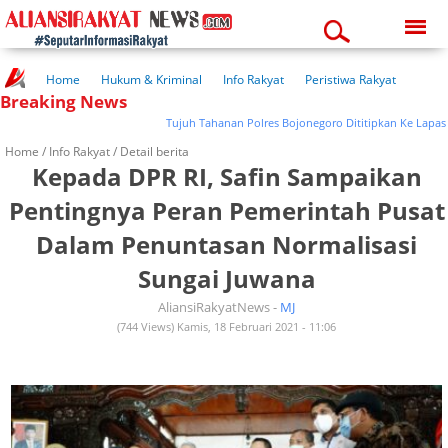
Sunday, 09-08-2026
07:40:08 am
Home
Hukum & Kriminal
Info Rakyat
Peristiwa Rakyat
Breaking News
Kuliner Rakyat
Wisata Rakyat
Opini Rakyat
Pemerintahan
Pendidikan
Kesehatan
Tujuh Tahanan Polres Bojonegoro Dititipkan Ke Lapas
Home /
Info Rakyat
/ Detail berita
Kepada DPR RI, Safin Sampaikan
Pentingnya Peran Pemerintah Pusat
Dalam Penuntasan Normalisasi
Sungai Juwana
AliansiRakyatNews -
MJ
(744 Views) Kamis, 18 Februari 2021 - 11:06