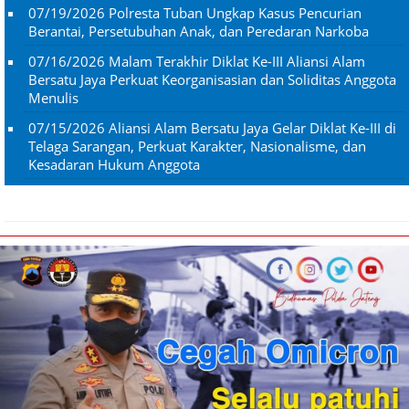
07/19/2026
Polresta Tuban Ungkap Kasus Pencurian
Berantai, Persetubuhan Anak, dan Peredaran Narkoba
07/16/2026
Malam Terakhir Diklat Ke-III Aliansi Alam
Bersatu Jaya Perkuat Keorganisasian dan Soliditas Anggota
Menulis
07/15/2026
Aliansi Alam Bersatu Jaya Gelar Diklat Ke-III di
Telaga Sarangan, Perkuat Karakter, Nasionalisme, dan
Kesadaran Hukum Anggota