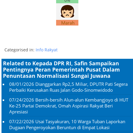
0%
Categorised in:
Info Rakyat
Related to Kepada DPR RI, Safin Sampaikan
Pentingnya Peran Pemerintah Pusat Dalam
Penuntasan Normalisasi Sungai Juwana
08/01/2026
Dianggarkan Rp2,5 Miliar, DPUTR Pati Segera
Perbaiki Kerusakan Ruas Jalan Godo-Sinomwidodo
07/24/2026
Bersih-bersih Alun-alun Kembangjoyo di HUT
Ke-25 Partai Demokrat, Omah Aspirasi Rakyat Beri
Apresiasi
07/22/2026
Usai Tasyakuran, 10 Warga Tuban Laporkan
Dugaan Pengeroyokan Beruntun di Empat Lokasi