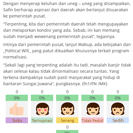
Dengan menyerap keluhan dan uneg – uneg yang disampaikan,
Safin berharap aspirasi dari daerah akan berlanjut disuarakan
ke pemerintah pusat.
“Terpenting, kita dari pemerintah daerah telah mengupayakan
dan melaporkan kondisi yang ada. Sebab, ini kan memang
sudah menjadi wewenang pemerintah pusat”, tegasnya.
Intinya dari pemerintah pusat, lanjut Wabup, ada kebijakan dan
_Political Will_ yang patut dikuatkan khususnya terkait program
normalisasi.
“Sekali lagi yang terpenting adalah itu tadi, masalah banjir tidak
akan selesai kalau tidak dinormalisasi secara tuntas. Yang
terkena dampaknya sudah pasti masyarakat yang hidup di
bantaran Sungai Juwana”, pungkasnya. (fn1/FN /MK)
0
0
0
0
0
0%
0%
0%
0%
0%
0