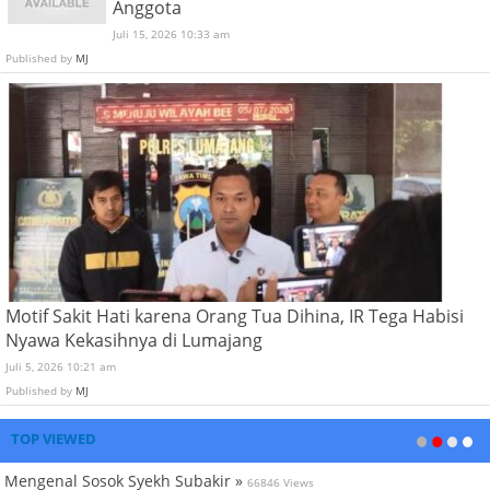
Anggota
Juli 15, 2026 10:33 am
Published by
MJ
Motif Sakit Hati karena Orang Tua Dihina, IR Tega Habisi
Nyawa Kekasihnya di Lumajang
Juli 5, 2026 10:21 am
Published by
MJ
TOP VIEWED
Mengenal Sosok Syekh Subakir »
66846 Views