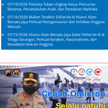
07/19/2026
Polresta Tuban Ungkap Kasus Pencurian
Berantai, Persetubuhan Anak, dan Peredaran Narkoba
07/16/2026
Malam Terakhir Diklat Ke-III Aliansi Alam
Bersatu Jaya Perkuat Keorganisasian dan Soliditas Anggota
Menulis
07/15/2026
Aliansi Alam Bersatu Jaya Gelar Diklat Ke-III di
Telaga Sarangan, Perkuat Karakter, Nasionalisme, dan
Kesadaran Hukum Anggota