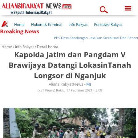
Saturday, 08-08-2026
06:51:38 am
Home
Hukum & Kriminal
Info Rakyat
Peristiwa Rakyat
Breaking News
Kuliner Rakyat
Wisata Rakyat
Opini Rakyat
Pemerintahan
Pendidikan
Kesehatan
PPS Desa Kandangan Lakukan Sosialisasi Dan Pencermat
Home /
Info Rakyat
/ Detail berita
Kapolda Jatim dan Pangdam V
Brawijaya Datangi LokasinTanah
Longsor di Nganjuk
AliansiRakyatNews -
MJ
(751 Views) Rabu, 17 Februari 2021 - 2:08