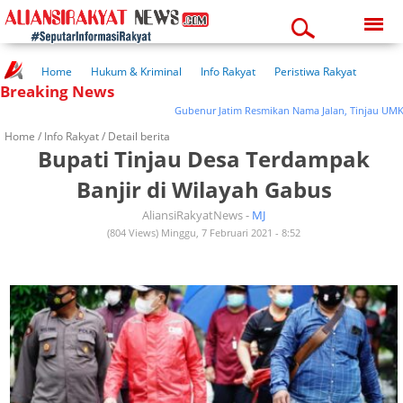
Friday, 07-08-2026
04:40:12 am
Home
Hukum & Kriminal
Info Rakyat
Peristiwa Rakyat
Breaking News
Kuliner Rakyat
Wisata Rakyat
Opini Rakyat
Pemerintahan
Pendidikan
Kesehatan
Gubenur Jatim Resmikan Nama Jalan, Tinjau UMKM Da
Home /
Info Rakyat
/ Detail berita
Bupati Tinjau Desa Terdampak
Banjir di Wilayah Gabus
AliansiRakyatNews -
MJ
(804 Views) Minggu, 7 Februari 2021 - 8:52