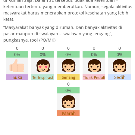
di Rumah Saja. Dalam SE tersebut, tidak ada ketentuan –
ketentuan tertentu yang memberatkan. Namun, segala aktivitas
masyarakat harus menerapkan protokol kesehatan yang lebih
ketat.
“Masyarakat banyak yang dirumah. Dan banyak aktivitas di
pasar maupun di swalayan – swalayan yang lengang”,
pungkasnya. (po1/PO/MK)
0
0
0
0
0
0%
0%
0%
0%
0%
0
0%