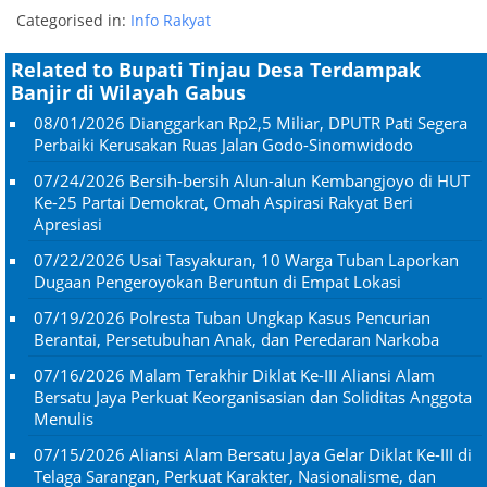
Categorised in:
Info Rakyat
Related to Bupati Tinjau Desa Terdampak
Banjir di Wilayah Gabus
08/01/2026
Dianggarkan Rp2,5 Miliar, DPUTR Pati Segera
Perbaiki Kerusakan Ruas Jalan Godo-Sinomwidodo
07/24/2026
Bersih-bersih Alun-alun Kembangjoyo di HUT
Ke-25 Partai Demokrat, Omah Aspirasi Rakyat Beri
Apresiasi
07/22/2026
Usai Tasyakuran, 10 Warga Tuban Laporkan
Dugaan Pengeroyokan Beruntun di Empat Lokasi
07/19/2026
Polresta Tuban Ungkap Kasus Pencurian
Berantai, Persetubuhan Anak, dan Peredaran Narkoba
07/16/2026
Malam Terakhir Diklat Ke-III Aliansi Alam
Bersatu Jaya Perkuat Keorganisasian dan Soliditas Anggota
Menulis
07/15/2026
Aliansi Alam Bersatu Jaya Gelar Diklat Ke-III di
Telaga Sarangan, Perkuat Karakter, Nasionalisme, dan