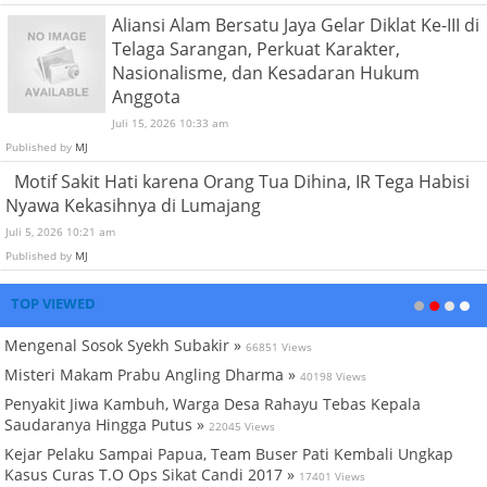
Aliansi Alam Bersatu Jaya Gelar Diklat Ke-III di
Telaga Sarangan, Perkuat Karakter,
Nasionalisme, dan Kesadaran Hukum
Anggota
Juli 15, 2026 10:33 am
Published by
MJ
Motif Sakit Hati karena Orang Tua Dihina, IR Tega Habisi
Nyawa Kekasihnya di Lumajang
Juli 5, 2026 10:21 am
Published by
MJ
TOP VIEWED
Mengenal Sosok Syekh Subakir »
66851 Views
Misteri Makam Prabu Angling Dharma »
40198 Views
Penyakit Jiwa Kambuh, Warga Desa Rahayu Tebas Kepala
Saudaranya Hingga Putus »
22045 Views
Kejar Pelaku Sampai Papua, Team Buser Pati Kembali Ungkap
Kasus Curas T.O Ops Sikat Candi 2017 »
17401 Views