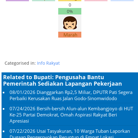
0
0%
Categorised in:
Info Rakyat
Related to Bupati: Pengusaha Bantu
Pemerintah Sediakan Lapangan Pekerjaan
08/01/2026
Dianggarkan Rp2,5 Miliar, DPUTR Pati Segera
Perbaiki Kerusakan Ruas Jalan Godo-Sinomwidodo
07/24/2026
Bersih-bersih Alun-alun Kembangjoyo di HUT
Ke-25 Partai Demokrat, Omah Aspirasi Rakyat Beri
Apresiasi
07/22/2026
Usai Tasyakuran, 10 Warga Tuban Laporkan
Dugaan Pengeroyokan Beruntun di Empat Lokasi