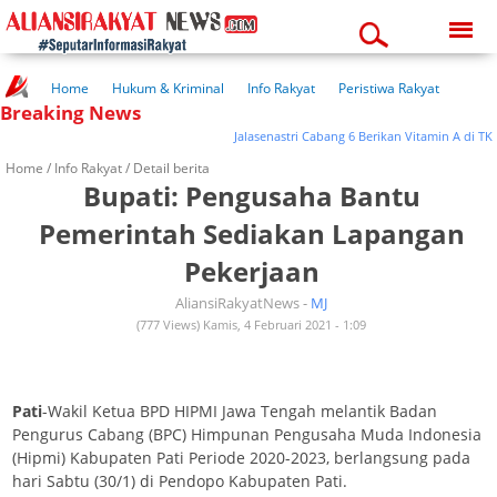
Monday, 10-08-2026
11:52:36 am
Home
Hukum & Kriminal
Info Rakyat
Peristiwa Rakyat
Breaking News
Kuliner Rakyat
Wisata Rakyat
Opini Rakyat
Pemerintahan
Pendidikan
Kesehatan
Jalasenastri Cabang 6 Berikan Vitamin A di T
Home /
Info Rakyat
/ Detail berita
Bupati: Pengusaha Bantu
Pemerintah Sediakan Lapangan
Pekerjaan
AliansiRakyatNews -
MJ
(777 Views) Kamis, 4 Februari 2021 - 1:09
Pati
-Wakil Ketua BPD HIPMI Jawa Tengah melantik Badan
Pengurus Cabang (BPC) Himpunan Pengusaha Muda Indonesia
(Hipmi) Kabupaten Pati Periode 2020-2023, berlangsung pada
hari Sabtu (30/1) di Pendopo Kabupaten Pati.