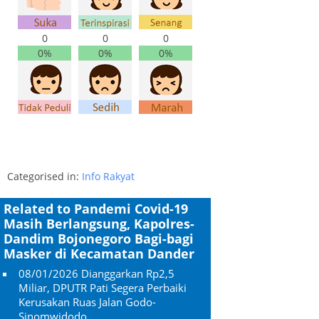
0
0
0
0%
0%
0%
Categorised in:
Info Rakyat
Related to Pandemi Covid-19
Masih Berlangsung, Kapolres-
Dandim Bojonegoro Bagi-bagi
Masker di Kecamatan Dander
08/01/2026
Dianggarkan Rp2,5
Miliar, DPUTR Pati Segera Perbaiki
Kerusakan Ruas Jalan Godo-
Sinomwidodo