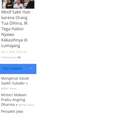
Motif Sakit Hati
karena Orang
Tua Dihina, IR
Tega Habisi
Nyawa
Kekasihnya di
Lumajang
Juli 5, 2026 10:21 am
Published by
MJ
TOP VIEWED
Mengenal Sosok
Syekh Subakir »
66841 Views
Misteri Makam
Prabu Angling
Dharma »
40186 Views
Penyakit Jiwa