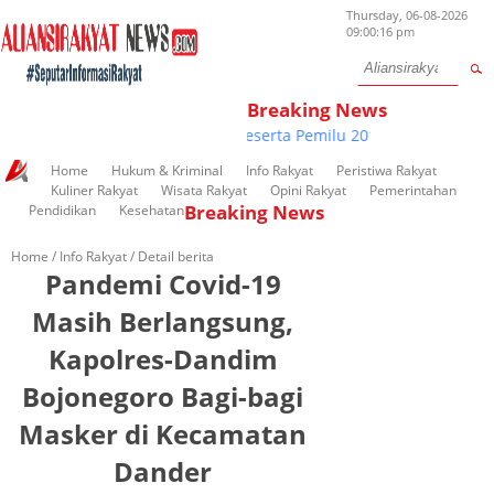
Thursday, 06-08-2026
09:00:16 pm
Breaking News
Pendaftaran Parpol Peserta Pemilu 2019 Di KPUD Kudus 
Home
Hukum & Kriminal
Info Rakyat
Peristiwa Rakyat
Kuliner Rakyat
Wisata Rakyat
Opini Rakyat
Pemerintahan
Breaking News
Pendidikan
Kesehatan
Home /
Info Rakyat
/ Detail berita
Pandemi Covid-19
Masih Berlangsung,
Kapolres-Dandim
Bojonegoro Bagi-bagi
Masker di Kecamatan
Dander