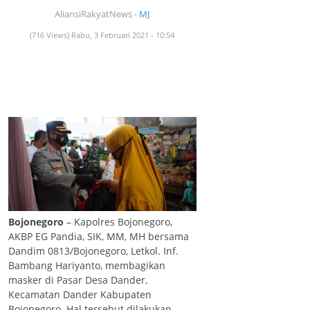
AliansiRakyatNews -
MJ
(716 Views) Rabu, 3 Februari 2021 - 10:54
Bojonegoro
– Kapolres Bojonegoro,
AKBP EG Pandia, SIK, MM, MH bersama
Dandim 0813/Bojonegoro, Letkol. Inf.
Bambang Hariyanto, membagikan
masker di Pasar Desa Dander,
Kecamatan Dander Kabupaten
Bojonegoro. Hal tersebut dilakukan