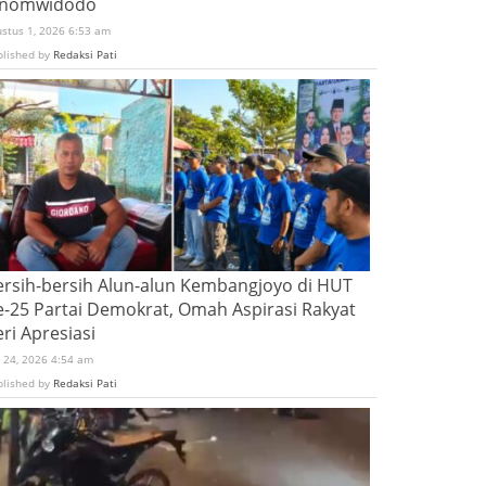
inomwidodo
ustus 1, 2026 6:53 am
blished by
Redaksi Pati
ersih-bersih Alun-alun Kembangjoyo di HUT
e-25 Partai Demokrat, Omah Aspirasi Rakyat
ri Apresiasi
i 24, 2026 4:54 am
blished by
Redaksi Pati