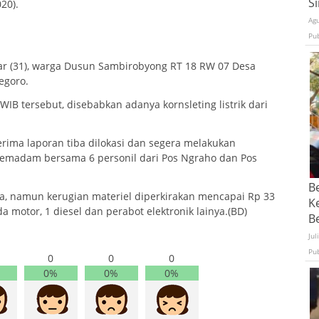
S
20).
Ag
Pu
war (31), warga Dusun Sambirobyong RT 18 RW 07 Desa
egoro.
WIB tersebut, disebabkan adanya kornsleting listrik dari
ma laporan tiba dilokasi dan segera melakukan
madam bersama 6 personil dari Pos Ngraho dan Pos
B
wa, namun kerugian materiel diperkirakan mencapai Rp 33
K
a motor, 1 diesel dan perabot elektronik lainya.(BD)
Be
Jul
Pu
0
0
0
0%
0%
0%