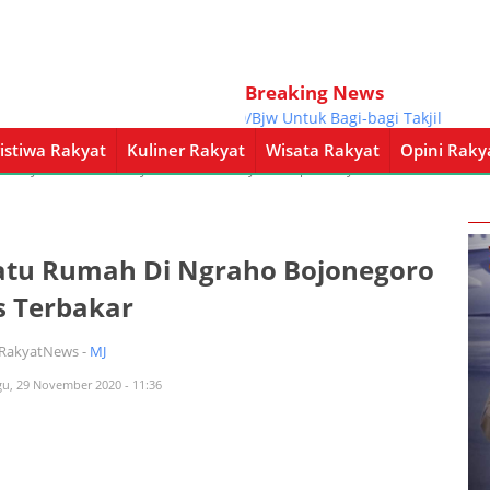
Breaking News
ngan Persit Yonif Raider 300/Bjw Untuk Bagi-bagi Takjil
istiwa Rakyat
Kuliner Rakyat
Wisata Rakyat
Opini Raky
a Rakyat
Kuliner Rakyat
Wisata Rakyat
Opini Rakyat
Pemerintahan
 Satu Rumah Di Ngraho Bojonegoro
s Terbakar
iRakyatNews -
MJ
gu, 29 November 2020 - 11:36