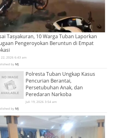
sai Tasyakuran, 10 Warga Tuban Laporkan
ugaan Pengeroyokan Beruntun di Empat
okasi
i 22, 2026 6:43 am
blished by
MJ
Polresta Tuban Ungkap Kasus
Pencurian Berantai,
Persetubuhan Anak, dan
Peredaran Narkoba
Juli 19, 2026 3:54 am
blished by
MJ