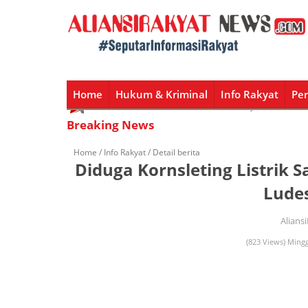
Hujan Bukan Hala
Home
Hukum & Kriminal
Info Rakyat
Per
Home
Hukum & Kriminal
Info Rakyat
Peristiw
Breaking News
Home /
Info Rakyat
/ Detail berita
Diduga Kornsleting Listrik
Lude
Alians
(823 Views) Ming