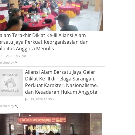
lam Terakhir Diklat Ke-III Aliansi Alam
ersatu Jaya Perkuat Keorganisasian dan
oliditas Anggota Menulis
i 16, 2026 1:07 pm
blished by
MJ
Aliansi Alam Bersatu Jaya Gelar
Diklat Ke-III di Telaga Sarangan,
Perkuat Karakter, Nasionalisme,
dan Kesadaran Hukum Anggota
Juli 15, 2026 10:33 am
blished by
MJ