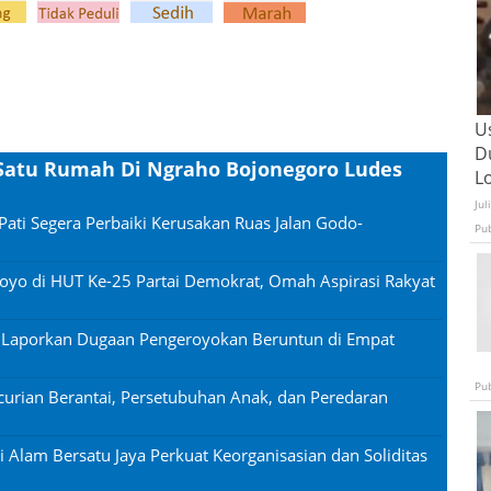
U
D
k Satu Rumah Di Ngraho Bojonegoro Ludes
L
Jul
Pati Segera Perbaiki Kerusakan Ruas Jalan Godo-
Pu
oyo di HUT Ke-25 Partai Demokrat, Omah Aspirasi Rakyat
n Laporkan Dugaan Pengeroyokan Beruntun di Empat
Pu
urian Berantai, Persetubuhan Anak, dan Peredaran
si Alam Bersatu Jaya Perkuat Keorganisasian dan Soliditas