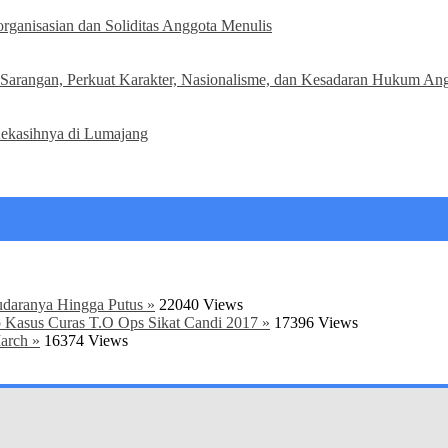
organisasian dan Soliditas Anggota Menulis
ga Sarangan, Perkuat Karakter, Nasionalisme, dan Kesadaran Hukum An
Kekasihnya di Lumajang
daranya Hingga Putus »
22040 Views
 Kasus Curas T.O Ops Sikat Candi 2017 »
17396 Views
arch »
16374 Views