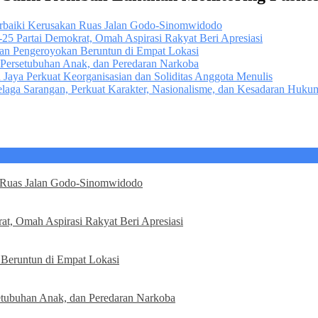
erbaiki Kerusakan Ruas Jalan Godo-Sinomwidodo
5 Partai Demokrat, Omah Aspirasi Rakyat Beri Apresiasi
an Pengeroyokan Beruntun di Empat Lokasi
 Persetubuhan Anak, dan Peredaran Narkoba
u Jaya Perkuat Keorganisasian dan Soliditas Anggota Menulis
 Telaga Sarangan, Perkuat Karakter, Nasionalisme, dan Kesadaran Huk
n Ruas Jalan Godo-Sinomwidodo
t, Omah Aspirasi Rakyat Beri Apresiasi
Beruntun di Empat Lokasi
etubuhan Anak, dan Peredaran Narkoba