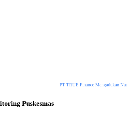
PT TRUE Finance Mengadukan Nasabah k
itoring Puskesmas