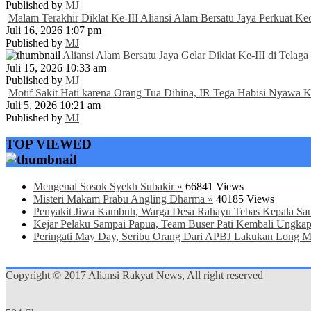
Published by
MJ
Malam Terakhir Diklat Ke-III Aliansi Alam Bersatu Jaya Perkuat Ke
Juli 16, 2026 1:07 pm
Published by
MJ
Aliansi Alam Bersatu Jaya Gelar Diklat Ke-III di Tela
Juli 15, 2026 10:33 am
Published by
MJ
Motif Sakit Hati karena Orang Tua Dihina, IR Tega Habisi Nyawa 
Juli 5, 2026 10:21 am
Published by
MJ
TOP VIEWED
Mengenal Sosok Syekh Subakir »
66841 Views
Misteri Makam Prabu Angling Dharma »
40185 Views
Penyakit Jiwa Kambuh, Warga Desa Rahayu Tebas Kepala Sau
Kejar Pelaku Sampai Papua, Team Buser Pati Kembali Ungkap
Peringati May Day, Seribu Orang Dari APBJ Lakukan Long M
Copyright © 2017 Aliansi Rakyat News, All right reserved