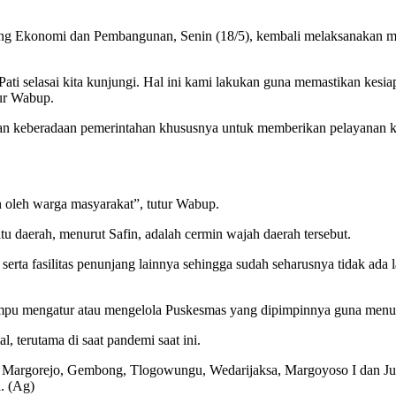
idang Ekonomi dan Pembangunan, Senin (18/5), kembali melaksanakan 
Pati selasai kita kunjungi. Hal ini kami lakukan guna memastikan kes
tur Wabup.
an keberadaan pemerintahan khususnya untuk memberikan pelayanan k
 oleh warga masyarakat”, tutur Wabup.
u daerah, menurut Safin, adalah cermin wajah daerah tersebut.
 serta fasilitas penunjang lainnya sehingga sudah seharusnya tidak ad
pu mengatur atau mengelola Puskesmas yang dipimpinnya guna menun
, terutama di saat pandemi saat ini.
, Margorejo, Gembong, Tlogowungu, Wedarijaksa, Margoyoso I dan Juwa
. (Ag)