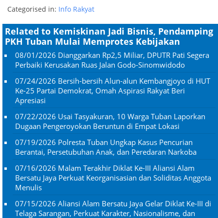
Categorised in:
Info Rakyat
Related to Kemiskinan Jadi Bisnis, Pendamping
PKH Tuban Mulai Memprotes Kebijakan
08/01/2026
Dianggarkan Rp2,5 Miliar, DPUTR Pati Segera
Perbaiki Kerusakan Ruas Jalan Godo-Sinomwidodo
07/24/2026
Bersih-bersih Alun-alun Kembangjoyo di HUT
Ke-25 Partai Demokrat, Omah Aspirasi Rakyat Beri
Apresiasi
07/22/2026
Usai Tasyakuran, 10 Warga Tuban Laporkan
Dugaan Pengeroyokan Beruntun di Empat Lokasi
07/19/2026
Polresta Tuban Ungkap Kasus Pencurian
Berantai, Persetubuhan Anak, dan Peredaran Narkoba
07/16/2026
Malam Terakhir Diklat Ke-III Aliansi Alam
Bersatu Jaya Perkuat Keorganisasian dan Soliditas Anggota
Menulis
07/15/2026
Aliansi Alam Bersatu Jaya Gelar Diklat Ke-III di
Telaga Sarangan, Perkuat Karakter, Nasionalisme, dan