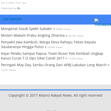
Juli 5, 2026 10:21 am
Published by
MJ
TOP VIEWED
Mengenal Sosok Syekh Subakir »
66846 Views
Misteri Makam Prabu Angling Dharma »
40190 Views
Penyakit Jiwa Kambuh, Warga Desa Rahayu Tebas Kepala
Saudaranya Hingga Putus »
22044 Views
Kejar Pelaku Sampai Papua, Team Buser Pati Kembali Ungkap
Kasus Curas T.O Ops Sikat Candi 2017 »
17399 Views
Peringati May Day, Seribu Orang Dari APBJ Lakukan Long March »
16377 Views
Copyright © 2017 Aliansi Rakyat News, All right reserved