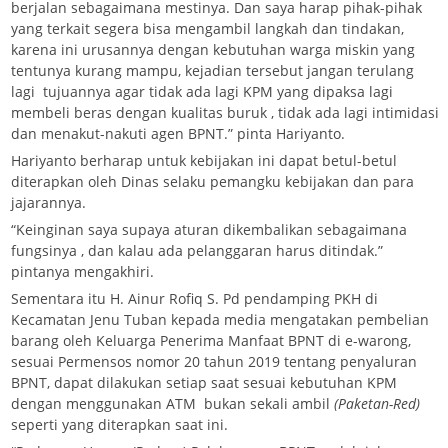
berjalan sebagaimana mestinya. Dan saya harap pihak-pihak
yang terkait segera bisa mengambil langkah dan tindakan,
karena ini urusannya dengan kebutuhan warga miskin yang
tentunya kurang mampu, kejadian tersebut jangan terulang
lagi tujuannya agar tidak ada lagi KPM yang dipaksa lagi
membeli beras dengan kualitas buruk , tidak ada lagi intimidasi
dan menakut-nakuti agen BPNT.” pinta Hariyanto.
Hariyanto berharap untuk kebijakan ini dapat betul-betul
diterapkan oleh Dinas selaku pemangku kebijakan dan para
jajarannya.
“Keinginan saya supaya aturan dikembalikan sebagaimana
fungsinya , dan kalau ada pelanggaran harus ditindak.”
pintanya mengakhiri.
Sementara itu H. Ainur Rofiq S. Pd pendamping PKH di
Kecamatan Jenu Tuban kepada media mengatakan pembelian
barang oleh Keluarga Penerima Manfaat BPNT di e-warong,
sesuai Permensos nomor 20 tahun 2019 tentang penyaluran
BPNT, dapat dilakukan setiap saat sesuai kebutuhan KPM
dengan menggunakan ATM bukan sekali ambil
(Paketan-Red)
seperti yang diterapkan saat ini.