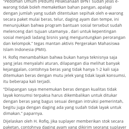
“Pedoman Umum (Pedum) Pelaksanaan BPNT sudah jelas e-
warong tidak boleh memaketkan bahan pangan, apalagi
dengan jumlah yang sudah ditentukan sepihak oleh e-warong
secara paket mulai beras, telur, daging ayam dan tempe, ini
menunjukkan bahwa program bantuan sosial tersebut sudah
melenceng dari tujuan utamanya , dari untuk kepentingan
sosial menjadi ladang bisnis yang menguntungkan perorangan
dan kelompok.” tegas mantan aktivis Pergerakan Mahasiswa
Islam Indonesia (PMII).
H. Rofiq menambahkan bahwa bukan hanya teknisnya saja
yang jelas menyalahi aturan, dilapangan dia melihat banyak
kejanggalan, contohnya beras yang tidak hanya 1-2 kali saja
ditemukan beras dengan mutu jelek yang tidak layak konsumsi,
itu beberapa kali terjadi.
“Dilapangan saya menemukan beras dengan kualitas tidak
layak konsumsi terpaksa harus dikembalikan untuk ditukar
dengan beras yang bagus sesuai dengan intruksi pemerintah,
begitu juga dengan daging ada yang sudah tidak layak untuk
dimakan.” paparnya.
Dijelaskan oleh H. Rofiq, jika suplayer memberikan stok secara
paketan, contohnya daging ayam yang dikirim seorang suplayer