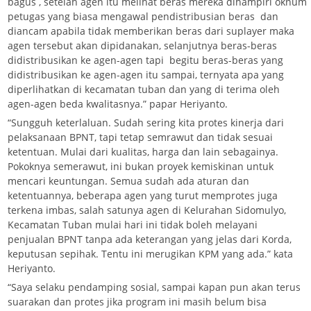
bagus , setelah agen itu melihat beras mereka dihampiri oknum
petugas yang biasa mengawal pendistribusian beras dan
diancam apabila tidak memberikan beras dari suplayer maka
agen tersebut akan dipidanakan, selanjutnya beras-beras
didistribusikan ke agen-agen tapi begitu beras-beras yang
didistribusikan ke agen-agen itu sampai, ternyata apa yang
diperlihatkan di kecamatan tuban dan yang di terima oleh
agen-agen beda kwalitasnya.” papar Heriyanto.
“Sungguh keterlaluan. Sudah sering kita protes kinerja dari
pelaksanaan BPNT, tapi tetap semrawut dan tidak sesuai
ketentuan. Mulai dari kualitas, harga dan lain sebagainya.
Pokoknya semerawut, ini bukan proyek kemiskinan untuk
mencari keuntungan. Semua sudah ada aturan dan
ketentuannya, beberapa agen yang turut memprotes juga
terkena imbas, salah satunya agen di Kelurahan Sidomulyo,
Kecamatan Tuban mulai hari ini tidak boleh melayani
penjualan BPNT tanpa ada keterangan yang jelas dari Korda,
keputusan sepihak. Tentu ini merugikan KPM yang ada.” kata
Heriyanto.
“Saya selaku pendamping sosial, sampai kapan pun akan terus
suarakan dan protes jika program ini masih belum bisa