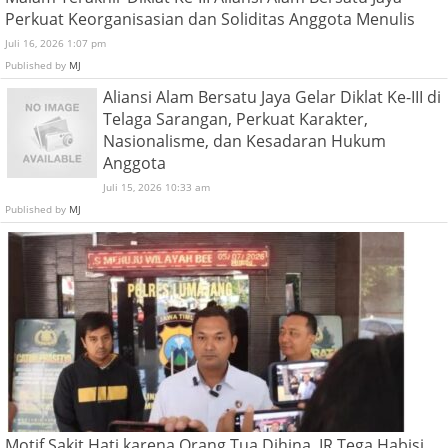
Perkuat Keorganisasian dan Soliditas Anggota Menulis
Juli 16, 2026 1:07 pm
Published by
MJ
Aliansi Alam Bersatu Jaya Gelar Diklat Ke-III di
Telaga Sarangan, Perkuat Karakter,
Nasionalisme, dan Kesadaran Hukum
Anggota
Juli 15, 2026 10:33 am
Published by
MJ
Motif Sakit Hati karena Orang Tua Dihina, IR Tega Habisi