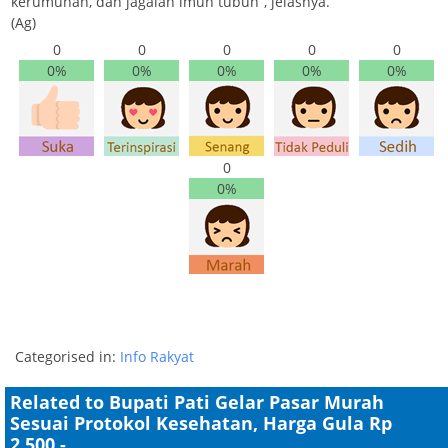
kerumunan, dan jagalah imun tubuh”, jelasnya.
(Ag)
0
0
0
0
0
0%
0%
0%
0%
0%
0
0%
Categorised in:
Info Rakyat
Related to Bupati Pati Gelar Pasar Murah
Sesuai Protokol Kesehatan, Harga Gula Rp
2,500,-