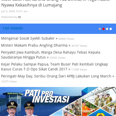
Nyawa Kekasihnya di Lumajang
Juli 5, 2026 10:21 am
Published by
MJ
TOP VIEWED
Mengenal Sosok Syekh Subakir »
66843 Views
Misteri Makam Prabu Angling Dharma »
40187 Views
Penyakit Jiwa Kambuh, Warga Desa Rahayu Tebas Kepala
Saudaranya Hingga Putus »
22042 Views
Kejar Pelaku Sampai Papua, Team Buser Pati Kembali Ungkap
Kasus Curas T.O Ops Sikat Candi 2017 »
17398 Views
Peringati May Day, Seribu Orang Dari APBJ Lakukan Long March »
16375 Views