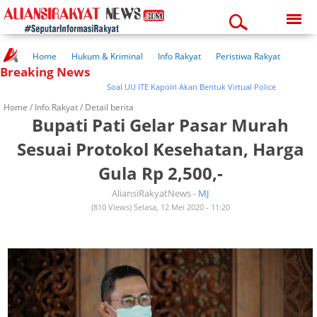
Friday, 07-08-2026
02:17:29 am
Home
Hukum & Kriminal
Info Rakyat
Peristiwa Rakyat
Breaking News
Kuliner Rakyat
Wisata Rakyat
Opini Rakyat
Pemerintahan
Pendidikan
Kesehatan
Soal UU ITE Kapolri Akan Bentuk Virtual Police
Home /
Info Rakyat
/ Detail berita
Bupati Pati Gelar Pasar Murah
Sesuai Protokol Kesehatan, Harga
Gula Rp 2,500,-
AliansiRakyatNews -
MJ
(810 Views) Selasa, 12 Mei 2020 - 11:20