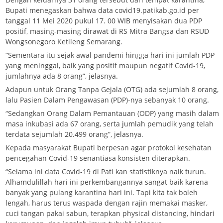
Bupati menegaskan bahwa data covid19.patikab.go.id per
tanggal 11 Mei 2020 pukul 17. 00 WIB menyisakan dua PDP
positif, masing-masing dirawat di RS Mitra Bangsa dan RSUD
Wongsonegoro Ketileng Semarang.
“Sementara itu sejak awal pandemi hingga hari ini jumlah PDP
yang meninggal, baik yang positif maupun negatif Covid-19,
jumlahnya ada 8 orang”, jelasnya.
Adapun untuk Orang Tanpa Gejala (OTG) ada sejumlah 8 orang,
lalu Pasien Dalam Pengawasan (PDP)-nya sebanyak 10 orang.
“Sedangkan Orang Dalam Pemantauan (ODP) yang masih dalam
masa inkubasi ada 67 orang, serta jumlah pemudik yang telah
terdata sejumlah 20.499 orang”, jelasnya.
Kepada masyarakat Bupati berpesan agar protokol kesehatan
pencegahan Covid-19 senantiasa konsisten diterapkan.
“Selama ini data Covid-19 di Pati kan statistiknya naik turun.
Alhamdulillah hari ini perkembangannya sangat baik karena
banyak yang pulang karantina hari ini. Tapi kita tak boleh
lengah, harus terus waspada dengan rajin memakai masker,
cuci tangan pakai sabun, terapkan physical distancing, hindari