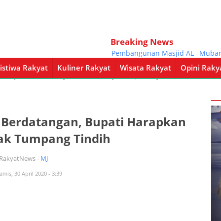
Breaking News
Pembangunan Masjid AL –Mubarok De
istiwa Rakyat
Kuliner Rakyat
Wisata Rakyat
Opini Raky
a Rakyat
Kuliner Rakyat
Wisata Rakyat
Opini Rakyat
Pemerintahan
 Berdatangan, Bupati Harapkan
ak Tumpang Tindih
iRakyatNews -
MJ
amis, 30 April 2020 - 3:39