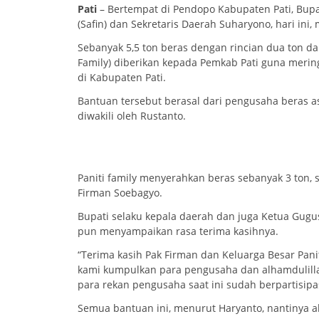
Pati
– Bertempat di Pendopo Kabupaten Pati, Bupati
(Safin) dan Sekretaris Daerah Suharyono, hari in
Sebanyak 5,5 ton beras dengan rincian dua ton dari
Family) diberikan kepada Pemkab Pati guna meri
di Kabupaten Pati.
Bantuan tersebut berasal dari pengusaha beras a
diwakili oleh Rustanto.
Paniti family menyerahkan beras sebanyak 3 ton, 
Firman Soebagyo.
Bupati selaku kepala daerah dan juga Ketua Gug
pun menyampaikan rasa terima kasihnya.
“Terima kasih Pak Firman dan Keluarga Besar Panit
kami kumpulkan para pengusaha dan alhamdulilla
para rekan pengusaha saat ini sudah berpartisip
Semua bantuan ini, menurut Haryanto, nantinya 