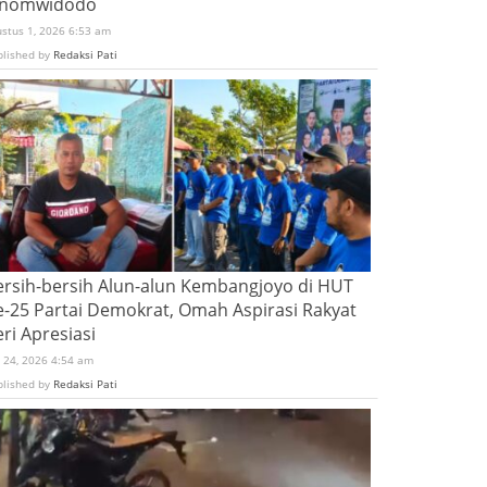
inomwidodo
ustus 1, 2026 6:53 am
blished by
Redaksi Pati
ersih-bersih Alun-alun Kembangjoyo di HUT
e-25 Partai Demokrat, Omah Aspirasi Rakyat
ri Apresiasi
i 24, 2026 4:54 am
blished by
Redaksi Pati