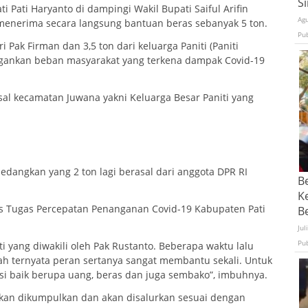
S
 Pati Haryanto di dampingi Wakil Bupati Saiful Arifin
Ag
i, menerima secara langsung bantuan beras sebanyak 5 ton.
Pu
 Pak Firman dan 3,5 ton dari keluarga Paniti (Paniti
ngankan beban masyarakat yang terkena dampak Covid-19
sal kecamatan Juwana yakni Keluarga Besar Paniti yang
sedangkan yang 2 ton lagi berasal dari anggota DPR RI
B
K
us Tugas Percepatan Penanganan Covid-19 Kabupaten Pati
Be
Jul
Pu
i yang diwakili oleh Pak Rustanto. Beberapa waktu lalu
h ternyata peran sertanya sangat membantu sekali. Untuk
asi baik berupa uang, beras dan juga sembako”, imbuhnya.
akan dikumpulkan dan akan disalurkan sesuai dengan