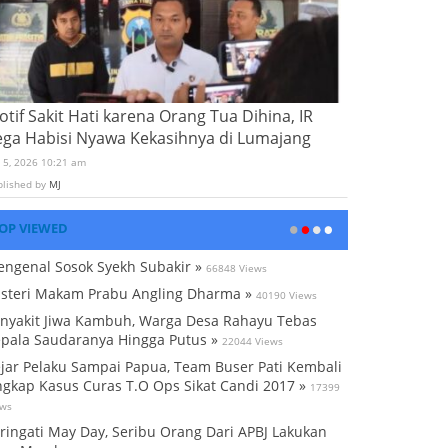
tif Sakit Hati karena Orang Tua Dihina, IR
ega Habisi Nyawa Kekasihnya di Lumajang
i 5, 2026 10:21 am
blished by
MJ
OP VIEWED
ngenal Sosok Syekh Subakir »
66848 Views
steri Makam Prabu Angling Dharma »
40190 Views
nyakit Jiwa Kambuh, Warga Desa Rahayu Tebas
pala Saudaranya Hingga Putus »
22044 Views
jar Pelaku Sampai Papua, Team Buser Pati Kembali
gkap Kasus Curas T.O Ops Sikat Candi 2017 »
17399
ews
ringati May Day, Seribu Orang Dari APBJ Lakukan