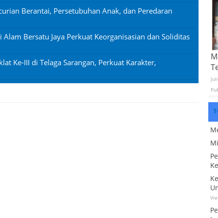
urian Berantai, Persetubuhan Anak, dan Peredaran
si Alam Bersatu Jaya Perkuat Keorganisasian dan Soliditas
Mo
lat Ke-III di Telaga Sarangan, Perkuat Karakter,
T
Jul
Pu
T
Me
Mi
Pe
Ke
Ke
Un
Vi
Pe