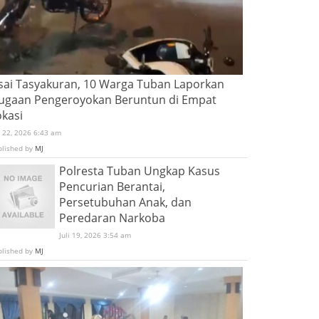
sai Tasyakuran, 10 Warga Tuban Laporkan
ugaan Pengeroyokan Beruntun di Empat
okasi
i 22, 2026 6:43 am
blished by
MJ
Polresta Tuban Ungkap Kasus
Pencurian Berantai,
Persetubuhan Anak, dan
Peredaran Narkoba
Juli 19, 2026 3:54 am
blished by
MJ