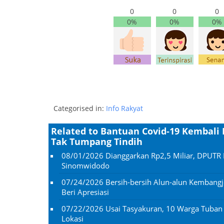
0
0
0
0%
0%
0%
Categorised in:
Info Rakyat
Related to Bantuan Covid-19 Kembali
Tak Tumpang Tindih
08/01/2026
Dianggarkan Rp2,5 Miliar, DPUTR 
Sinomwidodo
07/24/2026
Bersih-bersih Alun-alun Kembangj
Beri Apresiasi
07/22/2026
Usai Tasyakuran, 10 Warga Tuba
Lokasi