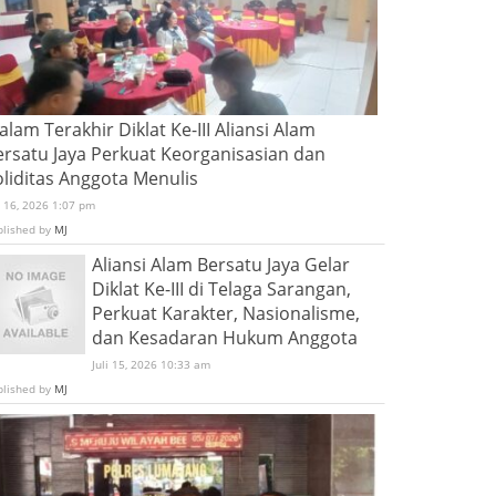
lam Terakhir Diklat Ke-III Aliansi Alam
ersatu Jaya Perkuat Keorganisasian dan
oliditas Anggota Menulis
i 16, 2026 1:07 pm
blished by
MJ
Aliansi Alam Bersatu Jaya Gelar
Diklat Ke-III di Telaga Sarangan,
Perkuat Karakter, Nasionalisme,
dan Kesadaran Hukum Anggota
Juli 15, 2026 10:33 am
blished by
MJ