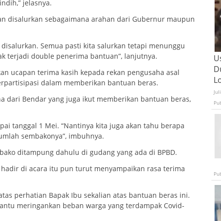
ndih,” jelasnya.
an disalurkan sebagaimana arahan dari Gubernur maupun
ak disalurkan. Semua pasti kita salurkan tetapi menunggu
ak terjadi double penerima bantuan”, lanjutnya.
U
D
an ucapan terima kasih kepada rekan pengusaha asal
L
erpartisipasi dalam memberikan bantuan beras.
Jul
a dari Bendar yang juga ikut memberikan bantuan beras,
Pu
pai tanggal 1 Mei. “Nantinya kita juga akan tahu berapa
jumlah sembakonya”, imbuhnya.
mbako ditampung dahulu di gudang yang ada di BPBD.
ga hadir di acara itu pun turut menyampaikan rasa terima
Pu
tas perhatian Bapak Ibu sekalian atas bantuan beras ini.
antu meringankan beban warga yang terdampak Covid-