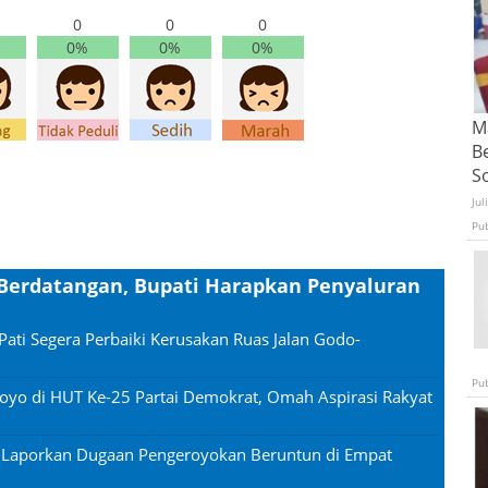
0
0
0
0%
0%
0%
Ma
B
S
Jul
Pu
 Berdatangan, Bupati Harapkan Penyaluran
Pati Segera Perbaiki Kerusakan Ruas Jalan Godo-
Pu
oyo di HUT Ke-25 Partai Demokrat, Omah Aspirasi Rakyat
n Laporkan Dugaan Pengeroyokan Beruntun di Empat