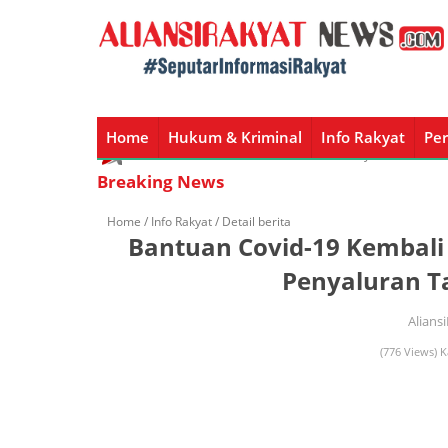
Home
Hukum & Kriminal
Info Rakyat
Per
Home
Hukum & Kriminal
Info Rakyat
Peristiw
Breaking News
Home /
Info Rakyat
/ Detail berita
Bantuan Covid-19 Kembali
Penyaluran T
Alians
(776 Views) K