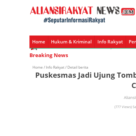
Home
Hukum & Kriminal
Info Rakyat
Per
Home
Hukum & Kriminal
Info Rakyat
Peristiw
Breaking News
Home /
Info Rakyat
/ Detail berita
Puskesmas Jadi Ujung Tomb
C
Alians
(777 Views) S