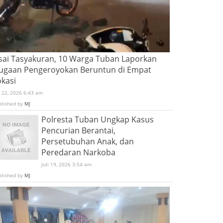
sai Tasyakuran, 10 Warga Tuban Laporkan
ugaan Pengeroyokan Beruntun di Empat
okasi
i 22, 2026 6:43 am
blished by
MJ
Polresta Tuban Ungkap Kasus
Pencurian Berantai,
Persetubuhan Anak, dan
Peredaran Narkoba
Juli 19, 2026 3:54 am
blished by
MJ