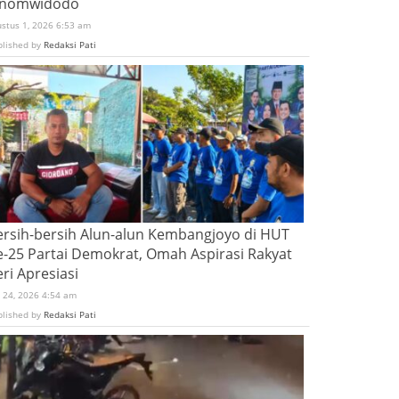
inomwidodo
ustus 1, 2026 6:53 am
blished by
Redaksi Pati
ersih-bersih Alun-alun Kembangjoyo di HUT
e-25 Partai Demokrat, Omah Aspirasi Rakyat
ri Apresiasi
i 24, 2026 4:54 am
blished by
Redaksi Pati