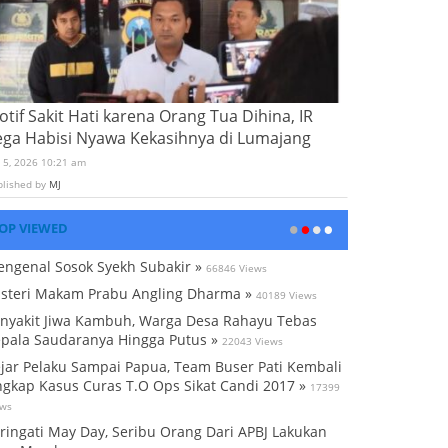
tif Sakit Hati karena Orang Tua Dihina, IR
ega Habisi Nyawa Kekasihnya di Lumajang
i 5, 2026 10:21 am
blished by
MJ
OP VIEWED
ngenal Sosok Syekh Subakir »
66846 Views
steri Makam Prabu Angling Dharma »
40189 Views
nyakit Jiwa Kambuh, Warga Desa Rahayu Tebas
pala Saudaranya Hingga Putus »
22043 Views
jar Pelaku Sampai Papua, Team Buser Pati Kembali
gkap Kasus Curas T.O Ops Sikat Candi 2017 »
17399
ews
ringati May Day, Seribu Orang Dari APBJ Lakukan