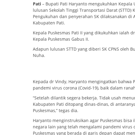
Pati
– Bupati Pati Haryanto mengukuhkan Kepala 
lulusan Sekolah Tinggi Transportasi Darat (STTD)
Pengukuhan dan penyerahan SK dilaksanakan di A
Kabupaten Pati.
Kepala Puskesmas Pati II yang dikukuhkan ialah d
Kepala Puskesmas Gabus II.
Adapun lulusan STTD yang diberi SK CPNS oleh B
Nuha.
Kepada dr Vindy, Haryanto mengingatkan bahwa
pandemi virus corona (Covid-19), baik dalam ran
“Setelah dilantik segera bekerja. Tidak usah me
Kabupaten Pati ditopang dinas-dinas, di antaranya
Puskesmas,” tegas dia.
Haryanto menginstruksikan agar Puskesmas bisa 
negara lain yang telah mengalami pandemi virus co
Puskesmas yang berada di garis depan dapat men