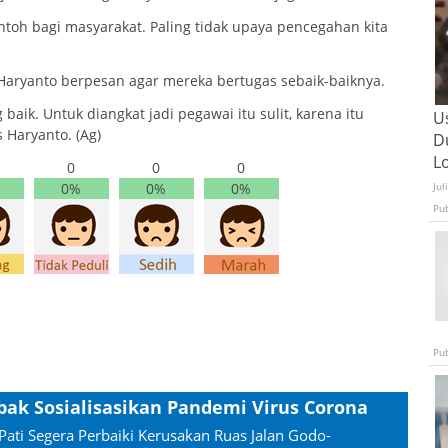
ontoh bagi masyarakat. Paling tidak upaya pencegahan kita
aryanto berpesan agar mereka bertugas sebaik-baiknya.
baik. Untuk diangkat jadi pegawai itu sulit, karena itu
U
 Haryanto. (Ag)
D
L
0
0
0
0%
0%
0%
Jul
Pu
Pu
bak Sosialisasikan Pandemi Virus Corona
Pati Segera Perbaiki Kerusakan Ruas Jalan Godo-