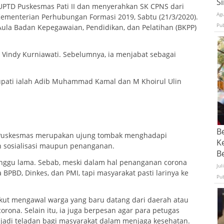
S
UPTD Puskesmas Pati II dan menyerahkan SK CPNS dari
Ag
 Kementerian Perhubungan Formasi 2019, Sabtu (21/3/2020).
Pu
ula Badan Kepegawaian, Pendidikan, dan Pelatihan (BKPP)
r Vindy Kurniawati. Sebelumnya, ia menjabat sebagai
upati ialah Adib Muhammad Kamal dan M Khoirul Ulin
B
 Puskesmas merupakan ujung tombak menghadapi
K
ah sosialisasi maupun penanganan.
Be
nunggu lama. Sebab, meski dalam hal penanganan corona
Jul
 BPBD, Dinkes, dan PMI, tapi masyarakat pasti larinya ke
Pu
ikut mengawal warga yang baru datang dari daerah atau
rona. Selain itu, ia juga berpesan agar para petugas
jadi teladan bagi masyarakat dalam menjaga kesehatan.