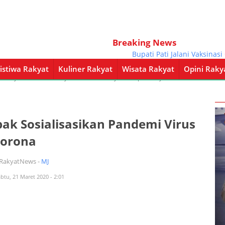
Breaking News
Bupati Pati Jalani Vaksinasi Cov
istiwa Rakyat
Kuliner Rakyat
Wisata Rakyat
Opini Raky
a Rakyat
Kuliner Rakyat
Wisata Rakyat
Opini Rakyat
Pemerintahan
ak Sosialisasikan Pandemi Virus
orona
iRakyatNews -
MJ
abtu, 21 Maret 2020 - 2:01