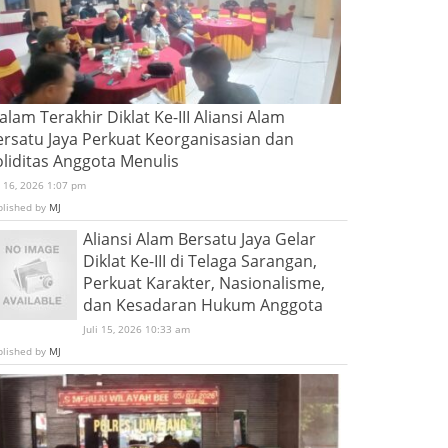
lam Terakhir Diklat Ke-III Aliansi Alam
ersatu Jaya Perkuat Keorganisasian dan
oliditas Anggota Menulis
i 16, 2026 1:07 pm
blished by
MJ
Aliansi Alam Bersatu Jaya Gelar
Diklat Ke-III di Telaga Sarangan,
Perkuat Karakter, Nasionalisme,
dan Kesadaran Hukum Anggota
Juli 15, 2026 10:33 am
blished by
MJ