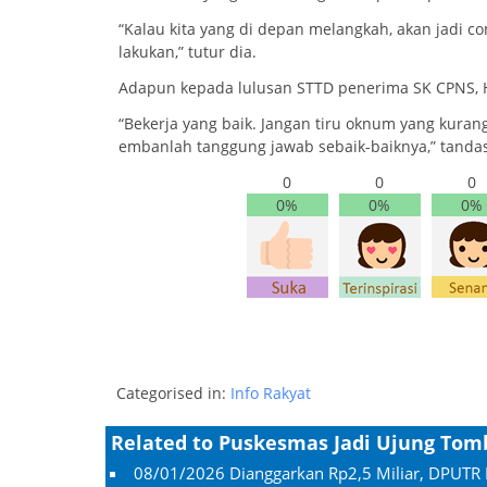
“Kalau kita yang di depan melangkah, akan jadi c
lakukan,” tutur dia.
Adapun kepada lulusan STTD penerima SK CPNS, H
“Bekerja yang baik. Jangan tiru oknum yang kurang 
embanlah tanggung jawab sebaik-baiknya,” tandas
0
0
0
0%
0%
0%
Categorised in:
Info Rakyat
Related to Puskesmas Jadi Ujung Tom
08/01/2026
Dianggarkan Rp2,5 Miliar, DPUTR 