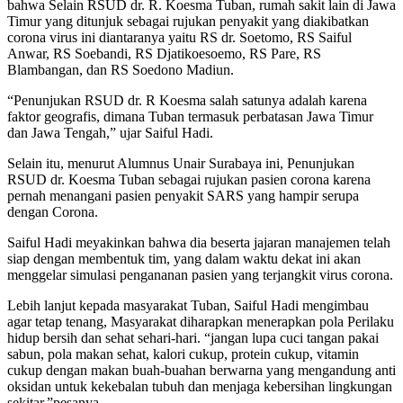
bahwa Selain RSUD dr. R. Koesma Tuban, rumah sakit lain di Jawa
Timur yang ditunjuk sebagai rujukan penyakit yang diakibatkan
corona virus ini diantaranya yaitu RS dr. Soetomo, RS Saiful
Anwar, RS Soebandi, RS Djatikoesoemo, RS Pare, RS
Blambangan, dan RS Soedono Madiun.
“Penunjukan RSUD dr. R Koesma salah satunya adalah karena
faktor geografis, dimana Tuban termasuk perbatasan Jawa Timur
dan Jawa Tengah,” ujar Saiful Hadi.
Selain itu, menurut Alumnus Unair Surabaya ini, Penunjukan
RSUD dr. Koesma Tuban sebagai rujukan pasien corona karena
pernah menangani pasien penyakit SARS yang hampir serupa
dengan Corona.
Saiful Hadi meyakinkan bahwa dia beserta jajaran manajemen telah
siap dengan membentuk tim, yang dalam waktu dekat ini akan
menggelar simulasi pengananan pasien yang terjangkit virus corona.
Lebih lanjut kepada masyarakat Tuban, Saiful Hadi mengimbau
agar tetap tenang, Masyarakat diharapkan menerapkan pola Perilaku
hidup bersih dan sehat sehari-hari. “jangan lupa cuci tangan pakai
sabun, pola makan sehat, kalori cukup, protein cukup, vitamin
cukup dengan makan buah-buahan berwarna yang mengandung anti
oksidan untuk kekebalan tubuh dan menjaga kebersihan lingkungan
sekitar.”pesanya