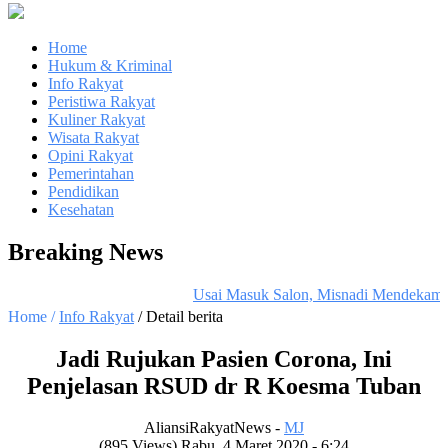
Home
Hukum & Kriminal
Info Rakyat
Peristiwa Rakyat
Kuliner Rakyat
Wisata Rakyat
Opini Rakyat
Pemerintahan
Pendidikan
Kesehatan
Breaking News
Usai Masuk Salon, Misnadi Mendekam Di 
Home /
Info Rakyat
/ Detail berita
Jadi Rujukan Pasien Corona, Ini
Penjelasan RSUD dr R Koesma Tuban
AliansiRakyatNews -
MJ
(895 Views) Rabu, 4 Maret 2020 - 6:24