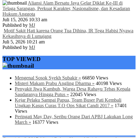
Aliansi Alam Bersatu Jaya Gelar Diklat Ke-III di
Telaga Sarangan, Perkuat Karakter, Nasionalisme, dan Kesadaran
Hukum Anggota
Juli 15, 2026 10:33 am
Published by
MJ
Motif Sakit Hati karena Orang Tua Dihina, IR Tega Habisi Nyawa
Kekasihnya di Lumajang
Juli 5, 2026 10:21 am
Published by
MJ
TOP VIEWED
Mengenal Sosok Syekh Subakir »
66850 Views
Misteri Makam Prabu Angling Dharma »
40198 Views
Penyakit Jiwa Kambuh, Warga Desa Rahayu Tebas Kepala
Saudaranya Hingga Putus »
22045 Views
Kejar Pelaku Sampai Papua, Team Buser Pati Kembali
Ungkap Kasus Curas T.O Ops Sikat Candi 2017 »
17401
Views
Peringati May Day, Seribu Orang Dari APBJ Lakukan Long
March »
16377 Views