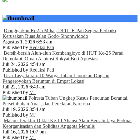
Dianggarkan Rp2,5 Miliar, DPUTR Pati Segera Perbaiki
Kerusakan Ruas Jalan Godo-Sinomwidodo
Agustus 1, 2026 6:53 am
Published by
Redaksi Pati
Bersih-bersih Alun-alun Kembangjoyo di HUT Ke-25 Partai
Demokrat, Omah Aspirasi Rakyat Beri Apresiasi
Juli 24, 2026 4:54 am
Published by
Redaksi Pati
Usai Tasyakuran, 10 Warga Tuban Laporkan Dugaan
Pengeroyokan Beruntun di Empat Lokasi
Juli 22, 2026 6:43 am
Published by
MJ
Polresta Tuban Ungkap Kasus Pencurian Berantai,
Persetubuhan Anak, dan Peredaran Narkoba
Juli 19, 2026 3:54 am
Published by
MJ
Malam Terakhir Diklat Ke-III Aliansi Alam Bersatu Jaya Perkuat
Keorganisasian dan Soliditas Anggota Menulis
Juli 16, 2026 1:07 pm
Published by
MJ