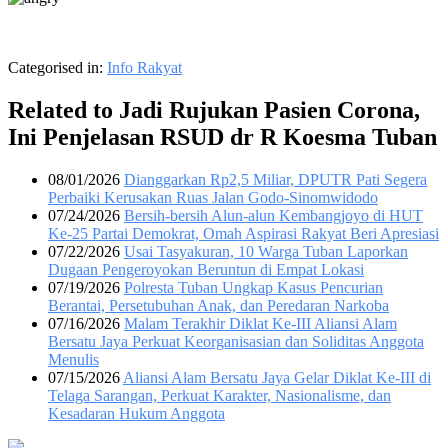
Categorised in:
Info Rakyat
Related to Jadi Rujukan Pasien Corona,
Ini Penjelasan RSUD dr R Koesma Tuban
08/01/2026
Dianggarkan Rp2,5 Miliar, DPUTR Pati Segera
Perbaiki Kerusakan Ruas Jalan Godo-Sinomwidodo
07/24/2026
Bersih-bersih Alun-alun Kembangjoyo di HUT
Ke-25 Partai Demokrat, Omah Aspirasi Rakyat Beri Apresiasi
07/22/2026
Usai Tasyakuran, 10 Warga Tuban Laporkan
Dugaan Pengeroyokan Beruntun di Empat Lokasi
07/19/2026
Polresta Tuban Ungkap Kasus Pencurian
Berantai, Persetubuhan Anak, dan Peredaran Narkoba
07/16/2026
Malam Terakhir Diklat Ke-III Aliansi Alam
Bersatu Jaya Perkuat Keorganisasian dan Soliditas Anggota
Menulis
07/15/2026
Aliansi Alam Bersatu Jaya Gelar Diklat Ke-III di
Telaga Sarangan, Perkuat Karakter, Nasionalisme, dan
Kesadaran Hukum Anggota