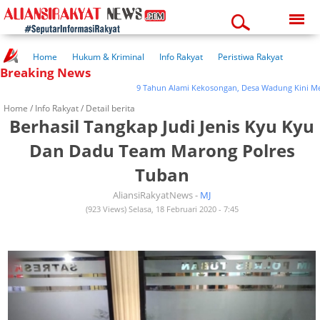
Friday, 07-08-2026
08:10:05 pm
Home
Hukum & Kriminal
Info Rakyat
Peristiwa Rakyat
Breaking News
Kuliner Rakyat
Wisata Rakyat
Opini Rakyat
Pemerintahan
Pendidikan
Kesehatan
9 Tahun Alami Kekosongan, Desa Wadung Kini Memilik
Home /
Info Rakyat
/ Detail berita
Berhasil Tangkap Judi Jenis Kyu Kyu
Dan Dadu Team Marong Polres
Tuban
AliansiRakyatNews -
MJ
(923 Views) Selasa, 18 Februari 2020 - 7:45