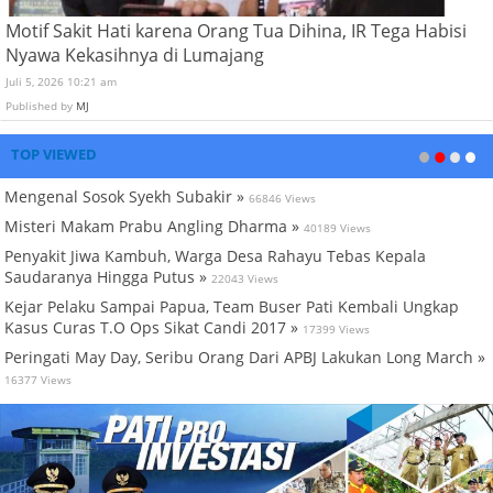
Motif Sakit Hati karena Orang Tua Dihina, IR Tega Habisi
Nyawa Kekasihnya di Lumajang
Juli 5, 2026 10:21 am
Published by
MJ
TOP VIEWED
Mengenal Sosok Syekh Subakir »
66846 Views
Misteri Makam Prabu Angling Dharma »
40189 Views
Penyakit Jiwa Kambuh, Warga Desa Rahayu Tebas Kepala
Saudaranya Hingga Putus »
22043 Views
Kejar Pelaku Sampai Papua, Team Buser Pati Kembali Ungkap
Kasus Curas T.O Ops Sikat Candi 2017 »
17399 Views
Peringati May Day, Seribu Orang Dari APBJ Lakukan Long March »
16377 Views