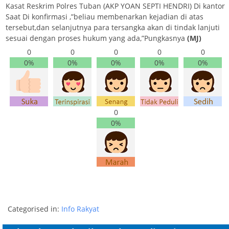
Kasat Reskrim Polres Tuban (AKP YOAN SEPTI HENDRI) Di kantor
Saat Di konfirmasi ,”beliau membenarkan kejadian di atas
tersebut,dan selanjutnya para tersangka akan di tindak lanjuti
sesuai dengan proses hukum yang ada,”Pungkasnya
(MJ)
0
0
0
0
0
0%
0%
0%
0%
0%
0
0%
Categorised in:
Info Rakyat