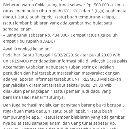
Bleberan warna Coklat,uang tunai sebesar Rp. 560.000,- ( Lima
ratus enam puluh ribu rupiah)(KYU KYU) dan 3 (tiga) buah mata
dadu,1 (satu) buah lepek,1 (satu) buah tempurung kelapa,1
(satu) lembar blablaran yang ada gambar nya bulat satu
samapai enam.
– uang tunai sebesar Rp. 434.000,- ( empat ratus tiga puluh
empat ribu rupiah )(DADU)
Awal Kronologi kejadian,”
Pada hari Sabtu Tanggal 16/02/2020, Sekitar pukul 20.00 Wib
unit RESMOB mendapatkan Informasi bila di wilayah Desa pakis
Kecamatan Grabakan Kabupaten Tuban sering di adakan
perjudian dan hal tersebut meresahkan masyarakat dengan
adanya laporan informasi tersebut UNIT RESMOB Melakukan
penyelidikan di tempat tersebut sekitar pukul 21.30 Wib
dilakukan penangkapan 1 (satu) pemain judi dadu yang
bernama Hadi Kahar,” tuturnya.
Dan juga berhasil melakukan penyitaan barang bukti berupa 3
(tiga) buah mata dadu, 1 (satu) buah lepek, 1 (satu) buah
tempurung kelapa, 1 (satu) lembar blablaran yang ada gambar
nya bulat satu samapai enam, dan uang tunai sebesar Rp.