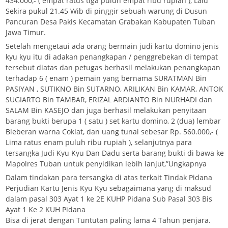
434.000,- ( empat ratus tiga puluh empat ribu rupiah ), Lalu
Sekira pukul 21.45 Wib di pinggir sebuah warung di Dusun
Pancuran Desa Pakis Kecamatan Grabakan Kabupaten Tuban
Jawa Timur.
Setelah mengetaui ada orang bermain judi kartu domino jenis
kyu kyu itu di adakan penangkapan / penggrebekan di tempat
tersebut diatas dan petugas berhasil melakukan penangkapan
terhadap 6 ( enam ) pemain yang bernama SURATMAN Bin
PASIYAN , SUTIKNO Bin SUTARNO, ARILIKAN Bin KAMAR, ANTOK
SUGIARTO Bin TAMBAR, ERIZAL ARDIANTO Bin NURHADI dan
SALAM Bin KASEJO dan juga berhasil melakukan penyitaan
barang bukti berupa 1 ( satu ) set kartu domino, 2 (dua) lembar
Bleberan warna Coklat, dan uang tunai sebesar Rp. 560.000,- (
Lima ratus enam puluh ribu rupiah ), selanjutnya para
tersangka Judi Kyu Kyu Dan Dadu serta barang bukti di bawa ke
Mapolres Tuban untuk penyidikan lebih lanjut,”Ungkapnya
Dalam tindakan para tersangka di atas terkait Tindak Pidana
Perjudian Kartu Jenis Kyu Kyu sebagaimana yang di maksud
dalam pasal 303 Ayat 1 ke 2E KUHP Pidana Sub Pasal 303 Bis
Ayat 1 Ke 2 KUH Pidana
Bisa di jerat dengan Tuntutan paling lama 4 Tahun penjara.